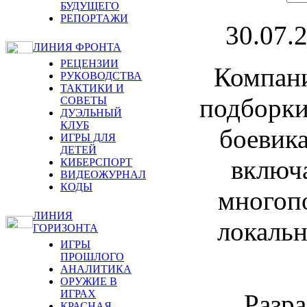
БУДУЩЕГО
РЕПОРТАЖИ
30.07.
ЛИНИЯ ФРОНТА
РЕЦЕНЗИИ
Компан
РУКОВОДСТВА
ТАКТИКИ И
подборки
СОВЕТЫ
ДУЭЛЬНЫЙ
КЛУБ
боевик
ИГРЫ ДЛЯ
ДЕТЕЙ
включа
КИБЕРСПОРТ
ВИДЕОЖУРНАЛ
КОДЫ
многопо
ЛИНИЯ
локальн
ГОРИЗОНТА
ИГРЫ
ПРОШЛОГО
АНАЛИТИКА
ОРУЖИЕ В
ИГРАХ
Разра
КРАСНАЯ