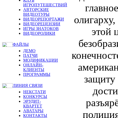
КЛУБ
главно
ИГРОПУТЕШЕСТВИЙ
АВТОРСКИЕ
ВИДЕОТУРЫ
олигарху
ВИДЕОРЕПОРТАЖИ
ВИДЕОРЕЦЕНЗИИ
этой 
ИГРЫ ЗНАТОКОВ
ВИДЕОРОЛИКИ
безобраз
ФАЙЛЫ
ДЕМО
конечност
ПАТЧИ
МОДИФИКАЦИИ
американ
ОНЛАЙН-
КЛИЕНТЫ
ПРОГРАММЫ
защиту
ЛИНИЯ СВЯЗИ
дости
НЕКСТАТИ
КОНКУРСЫ
разъяр
ЭРУДИТ-
КВАРТЕТ
АВАТАРЫ
полиция
КОНТАКТЫ