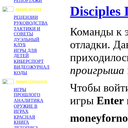
РЕПОРТАЖИ
Disciples
ЛИНИЯ ФРОНТА
РЕЦЕНЗИИ
РУКОВОДСТВА
Команды к э
ТАКТИКИ И
СОВЕТЫ
ДУЭЛЬНЫЙ
отладки. Да
КЛУБ
ИГРЫ ДЛЯ
приходилось
ДЕТЕЙ
КИБЕРСПОРТ
проигрыша
ВИДЕОЖУРНАЛ
КОДЫ
ЛИНИЯ ГОРИЗОНТА
Чтобы войти
ИГРЫ
ПРОШЛОГО
игры
Enter
АНАЛИТИКА
ОРУЖИЕ В
ИГРАХ
moneyforno
КРАСНАЯ
КНИГА
ЛЕТОПИСЬ