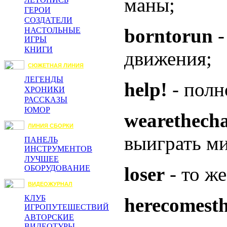
маны;
ГЕРОИ
СОЗДАТЕЛИ
borntorun
-
НАСТОЛЬНЫЕ
ИГРЫ
КНИГИ
движения;
СЮЖЕТНАЯ ЛИНИЯ
ЛЕГЕНДЫ
help!
- полн
ХРОНИКИ
РАССКАЗЫ
ЮМОР
wearethech
ЛИНИЯ СБОРКИ
выиграть м
ПАНЕЛЬ
ИНСТРУМЕНТОВ
ЛУЧШЕЕ
loser
- то ж
ОБОРУДОВАНИЕ
ВИДЕОЖУРНАЛ
КЛУБ
herecomest
ИГРОПУТЕШЕСТВИЙ
АВТОРСКИЕ
ВИДЕОТУРЫ