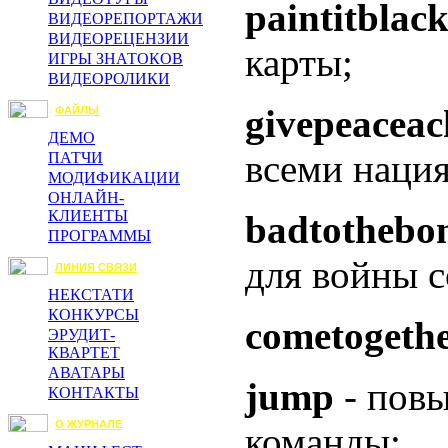
paintitblac
ВИДЕОРЕПОРТАЖИ
ВИДЕОРЕЦЕНЗИИ
карты;
ИГРЫ ЗНАТОКОВ
ВИДЕОРОЛИКИ
givepeacea
ФАЙЛЫ
ДЕМО
всеми наци
ПАТЧИ
МОДИФИКАЦИИ
ОНЛАЙН-
КЛИЕНТЫ
badtothebo
ПРОГРАММЫ
для войны с
ЛИНИЯ СВЯЗИ
НЕКСТАТИ
КОНКУРСЫ
cometogeth
ЭРУДИТ-
КВАРТЕТ
АВАТАРЫ
jump
- повы
КОНТАКТЫ
О ЖУРНАЛЕ
команды;