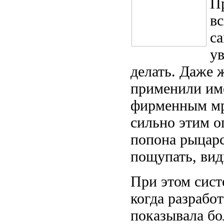
Пр
вс
с
ув
делать. Даже 
применили имен
фирменным мр
сильно этим о
попона рыцарс
пощупать, вид
При этом сист
когда разрабо
показывала бо