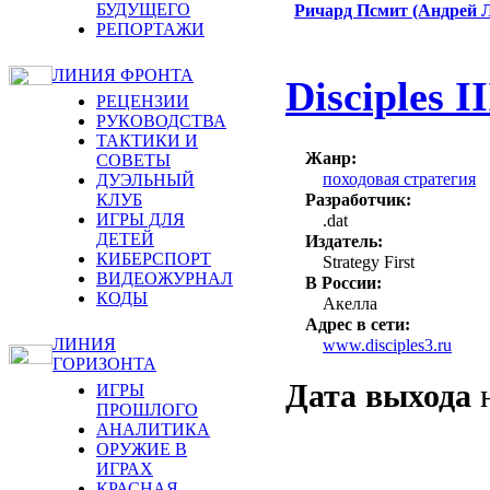
БУДУЩЕГО
Ричард Псмит (Андрей 
РЕПОРТАЖИ
ЛИНИЯ ФРОНТА
Disciples I
РЕЦЕНЗИИ
РУКОВОДСТВА
ТАКТИКИ И
Жанр:
СОВЕТЫ
походовая стратегия
ДУЭЛЬНЫЙ
Разработчик:
КЛУБ
ИГРЫ ДЛЯ
.dat
ДЕТЕЙ
Издатель:
КИБЕРСПОРТ
Strategy First
ВИДЕОЖУРНАЛ
В России:
КОДЫ
Акелла
Адрес в сети:
ЛИНИЯ
www.disciples3.ru
ГОРИЗОНТА
Дата выхода
ИГРЫ
ПРОШЛОГО
АНАЛИТИКА
ОРУЖИЕ В
ИГРАХ
КРАСНАЯ