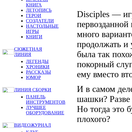
КНИГА
ЛЕТОПИСЬ
Disciples — и
ГЕРОИ
СОЗДАТЕЛИ
первозданной 
НАСТОЛЬНЫЕ
ИГРЫ
много вариант
КНИГИ
продолжать и 
СЮЖЕТНАЯ
была так похо
ЛИНИЯ
ЛЕГЕНДЫ
покорный слуг
ХРОНИКИ
ему вместо вт
РАССКАЗЫ
ЮМОР
И в самом дел
ЛИНИЯ СБОРКИ
шашки? Разве 
ПАНЕЛЬ
ИНСТРУМЕНТОВ
Но тогда это б
ЛУЧШЕЕ
ОБОРУДОВАНИЕ
плохого?
ВИДЕОЖУРНАЛ