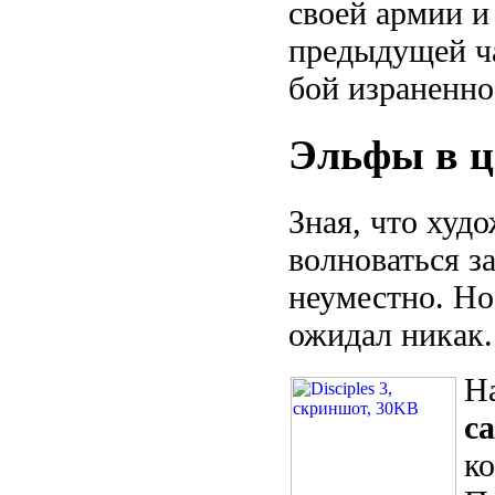
своей армии и 
предыдущей ча
бой израненно
Эльфы в ц
Зная, что худ
волноваться з
неуместно. Но,
ожидал никак.
На
с
ко