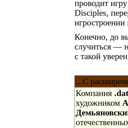
проводит игру
Disciples, пер
игростроении 
Конечно, до в
случиться — н
с такой увере
...С расширен
Компания
.da
художником
A
Демьяновск
отечественны