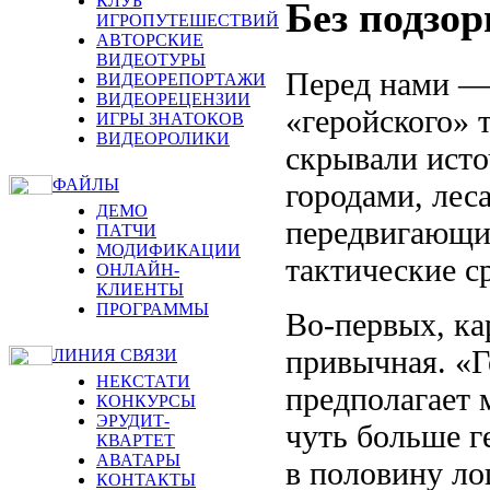
КЛУБ
Без подзо
ИГРОПУТЕШЕСТВИЙ
АВТОРСКИЕ
ВИДЕОТУРЫ
Перед нами —
ВИДЕОРЕПОРТАЖИ
ВИДЕОРЕЦЕНЗИИ
«геройского» т
ИГРЫ ЗНАТОКОВ
ВИДЕОРОЛИКИ
скрывали исто
ФАЙЛЫ
городами, лес
ДЕМО
передвигающие
ПАТЧИ
МОДИФИКАЦИИ
тактические с
ОНЛАЙН-
КЛИЕНТЫ
ПРОГРАММЫ
Во-первых, ка
привычная. «Г
ЛИНИЯ СВЯЗИ
НЕКСТАТИ
предполагает 
КОНКУРСЫ
ЭРУДИТ-
чуть больше г
КВАРТЕТ
АВАТАРЫ
в половину ло
КОНТАКТЫ