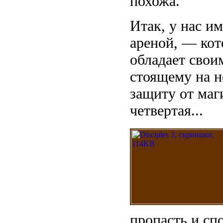
похожа.
Итак, у нас и
ареной, — кот
обладает свои
стоящему на н
защиту от маги
четвертая...
пропасть и спо