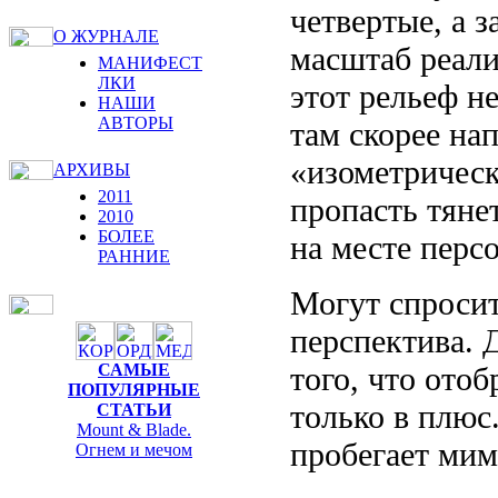
четвертые, а 
О ЖУРНАЛЕ
масштаб реали
МАНИФЕСТ
ЛКИ
этот рельеф не
НАШИ
АВТОРЫ
там скорее нап
«изометрическ
АРХИВЫ
2011
пропасть тянет
2010
БОЛЕЕ
на месте перс
РАННИЕ
Могут спросить
перспектива. 
того, что отоб
САМЫЕ
ПОПУЛЯРНЫЕ
только в плюс.
СТАТЬИ
Mount & Blade.
пробегает мим
Огнем и мечом