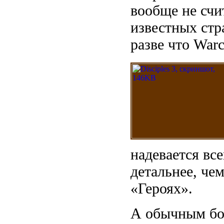
вообще не счи
известных стр
разве что Warcra
надевается вс
детальнее, че
«Героях».
А обычным бо