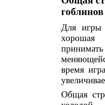
Общая ст
гоблинов
Для игры 
хорошая
принимать
меняющейс
время игра
увеличивае
Общая стр
колодой 