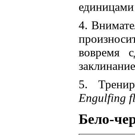
единицами
4. Внимате
произноси
вовремя 
заклинание
5. Тренир
Engulfing f
Бело-че