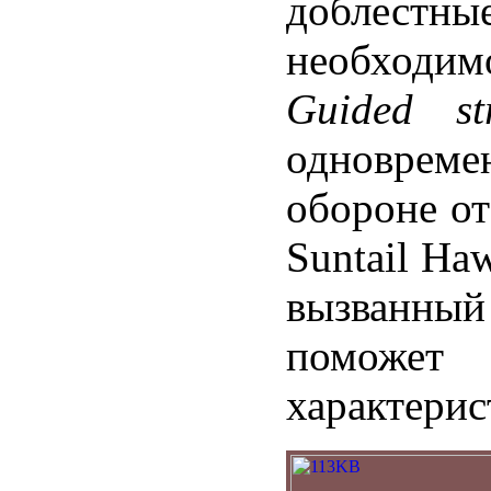
доблест
необходим
Guided str
одновремен
обороне о
Suntail H
вызванный
поможет
характерис