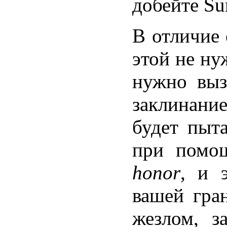
добейте Su
В отличие 
этой не ну
нужно вызв
заклинан
будет пыта
при помо
honor
, и 
вашей гран
жезлом, з