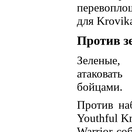
перевопл
для Krovik
Против з
Зеленые,
атаковать
бойцами.
Против наб
Youthful Kn
Warrior со