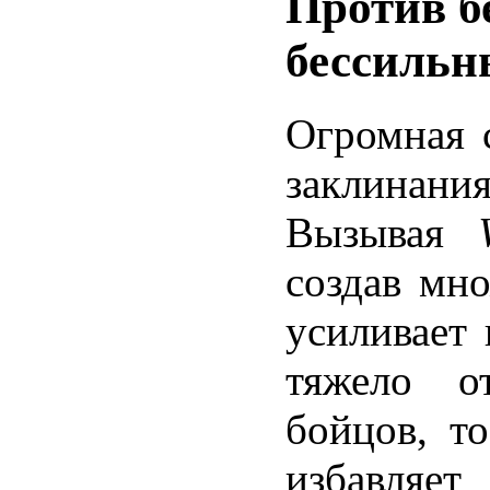
Против б
бессильн
Огромная с
заклинани
Вызывая
создав мн
усиливает 
тяжело о
бойцов, т
избавляет