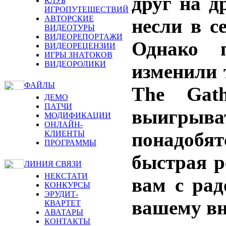
друг на д
КЛУБ
ИГРОПУТЕШЕСТВИЙ
АВТОРСКИЕ
несли в с
ВИДЕОТУРЫ
ВИДЕОРЕПОРТАЖИ
Однако 
ВИДЕОРЕЦЕНЗИИ
ИГРЫ ЗНАТОКОВ
ВИДЕОРОЛИКИ
изменили 
ФАЙЛЫ
The Gath
ДЕМО
ПАТЧИ
выигры
МОДИФИКАЦИИ
ОНЛАЙН-
понадобят
КЛИЕНТЫ
ПРОГРАММЫ
быстрая р
ЛИНИЯ СВЯЗИ
НЕКСТАТИ
вам с рад
КОНКУРСЫ
ЭРУДИТ-
вашему вн
КВАРТЕТ
АВАТАРЫ
КОНТАКТЫ