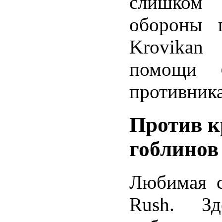
слишком 
обороны п
Krovikan 
помощи
противника
Против к
гоблинов
Любимая с
Rush. Зд