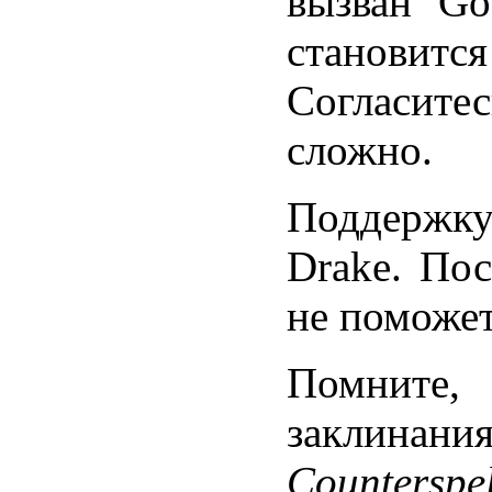
вызван Go
станови
Согласите
сложно.
Поддержку
Drake. Пос
не поможет
Помните
заклинан
Counterspel