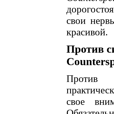
дорогосто
свои нервы
красивой.
Против си
Countersp
Против 
практическ
свое вни
Обязател