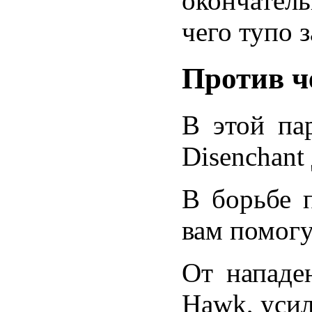
окончател
чего тупо 
Против ч
В этой па
Disenchant 
В борьбе 
вам помогу
От нападен
Hawk, усил