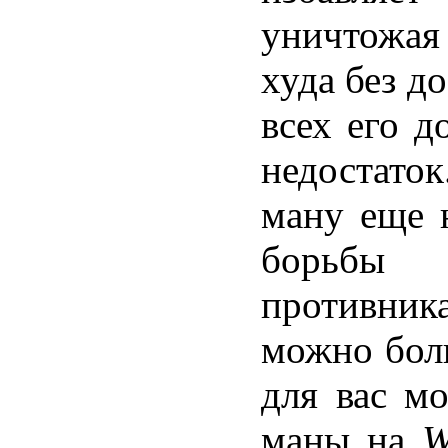
уничтожая 
худа без д
всех его д
недостаток
ману еще 
борьбы 
противник
можно бол
для вас мо
маны на
W