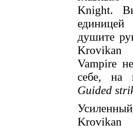
Knight. 
единицей
душите ру
Krovikan
Vampire н
себе, на 
Guided stri
Усиленн
Krovika