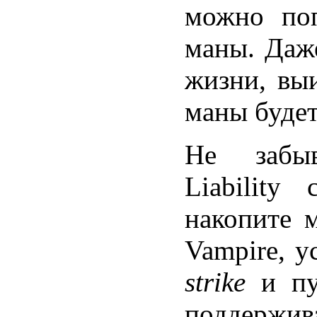
можно поп
маны. Даже
жизни, вы
маны будет
Не забыв
Liabilit
накопите 
Vampire, 
strike
и пус
поддержи