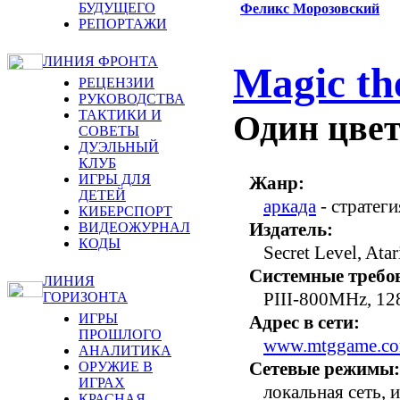
БУДУЩЕГО
Феликс Морозовский
РЕПОРТАЖИ
ЛИНИЯ ФРОНТА
Magic th
РЕЦЕНЗИИ
РУКОВОДСТВА
ТАКТИКИ И
Один цвет
СОВЕТЫ
ДУЭЛЬНЫЙ
КЛУБ
ИГРЫ ДЛЯ
Жанр:
ДЕТЕЙ
аркада
- стратеги
КИБЕРСПОРТ
Издатель:
ВИДЕОЖУРНАЛ
КОДЫ
Secret Level, Atar
Системные требо
ЛИНИЯ
PIII-800MHz, 1
ГОРИЗОНТА
ИГРЫ
Адрес в сети:
ПРОШЛОГО
www.mtggame.c
АНАЛИТИКА
Сетевые режимы:
ОРУЖИЕ В
ИГРАХ
локальная сеть, 
КРАСНАЯ