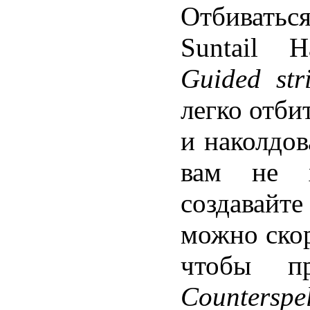
Отбиваться
Suntail 
Guided stri
легко отби
и наколдов
вам не х
создавайте
можно скор
чтобы пр
Counterspel