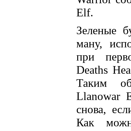
Elf.
Зеленые б
ману, исп
при перв
Deaths Hea
Таким об
Llanowar E
снова, есл
Как можн