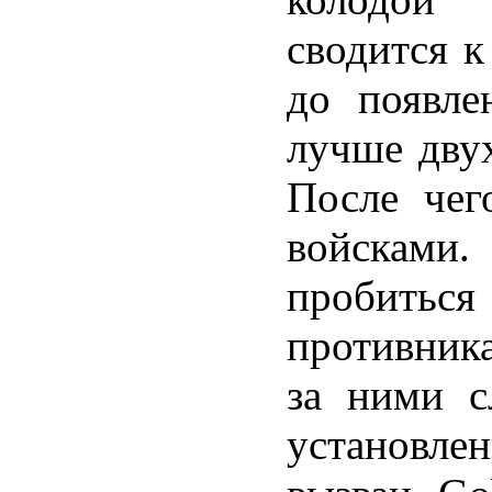
сводится к
до появле
лучше дв
После чег
войсками
пробить
противника
за ними с
установл