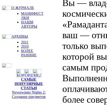
Вы — влад
О ЖУРНАЛЕ
космическ
МАНИФЕСТ
ЛКИ
«Рамаданта
НАШИ
АВТОРЫ
ваш — отню
АРХИВЫ
2011
только вып
2010
БОЛЕЕ
которой вы
РАННИЕ
самым прод
Выполненн
САМЫЕ
ПОПУЛЯРНЫЕ
оплачивают
СТАТЬИ
Neverwinter Nights 2:
более сове
Cоздание предметов