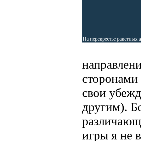
На перекрестье ракетных а
направлен
сторонами 
свои убежд
другим). Б
различающ
игры я не 