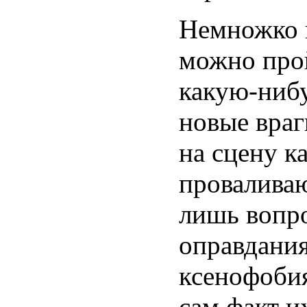
Немножко п
можно прой
какую-нибу
новые враг
на сцену к
проваливаю
лишь вопро
оправдания
ксенофобия
сам факт и