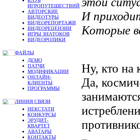
этой ситуа
КЛУБ
ИГРОПУТЕШЕСТВИЙ
АВТОРСКИЕ
И приходит
ВИДЕОТУРЫ
ВИДЕОРЕПОРТАЖИ
Которые вс
ВИДЕОРЕЦЕНЗИИ
ИГРЫ ЗНАТОКОВ
ВИДЕОРОЛИКИ
ФАЙЛЫ
ДЕМО
Ну, кто на 
ПАТЧИ
МОДИФИКАЦИИ
ОНЛАЙН-
Да, космич
КЛИЕНТЫ
ПРОГРАММЫ
занимаются
ЛИНИЯ СВЯЗИ
истреблени
НЕКСТАТИ
КОНКУРСЫ
ЭРУДИТ-
противнико
КВАРТЕТ
АВАТАРЫ
КОНТАКТЫ