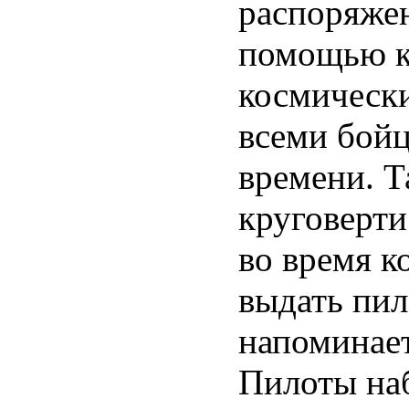
распоряжен
помощью к
космически
всеми бойц
времени. Т
круговерти 
во время к
выдать пил
напоминает,
Пилоты наб