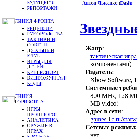
БУДУЩЕГО
Антон Лысенко (Dash)
РЕПОРТАЖИ
ЛИНИЯ ФРОНТА
Звездные
РЕЦЕНЗИИ
РУКОВОДСТВА
ТАКТИКИ И
СОВЕТЫ
Жанр:
ДУЭЛЬНЫЙ
тактическая игра
КЛУБ
ИГРЫ ДЛЯ
компонентами)
ДЕТЕЙ
Издатель:
КИБЕРСПОРТ
ВИДЕОЖУРНАЛ
Xbow Software, 
КОДЫ
Системные требо
800 MHz, 128 MB
ЛИНИЯ
ГОРИЗОНТА
MB video)
ИГРЫ
Адрес в сети:
ПРОШЛОГО
games.1c.ru/starw
АНАЛИТИКА
ОРУЖИЕ В
Сетевые режимы:
ИГРАХ
нет
КРАСНАЯ