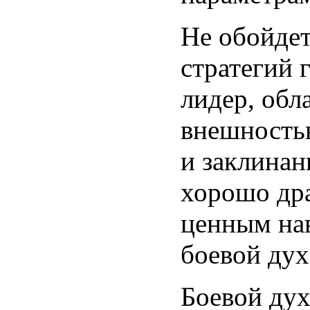
Не обойдет
стратегий 
лидер, об
внешность
и заклина
хорошо дра
ценным на
боевой ду
Боевой дух