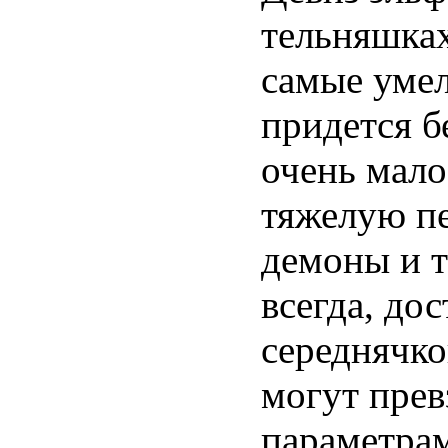
тельняшках
самые умел
придется б
очень мало
тяжелую п
демоны и т
всегда, до
середнячко
могут прев
параметра