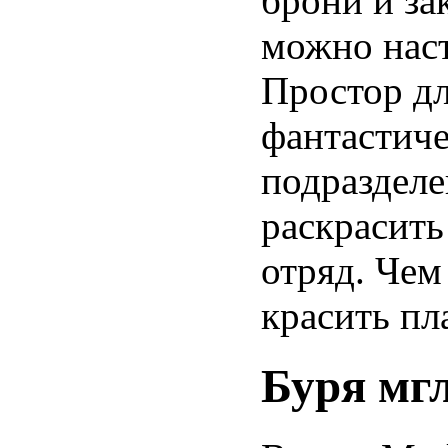
брони и з
можно наст
Простор дл
фантастич
подразделе
раскрасить
отряд. Чем
красить п
Буря мг