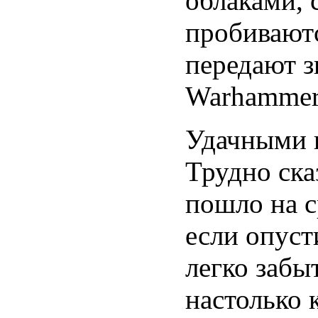
облаками, 
пробиваютс
передают 
Warhammer
Удачными 
Трудно ска
пошло на с
если опуст
легко забы
настолько 