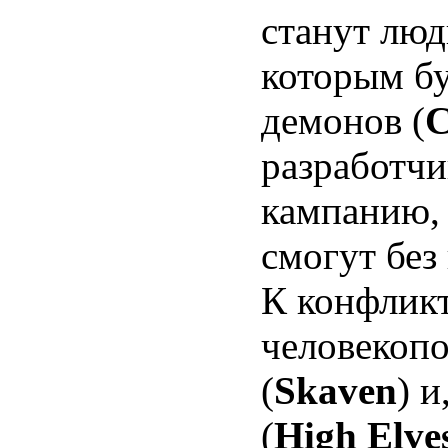
станут люд
которым бу
демонов (
C
разработчи
кампанию, 
смогут без
К конфлик
человекоп
(
Skaven
) 
(
High Elve