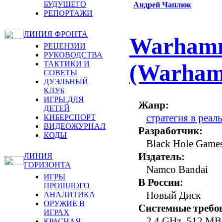
БУДУЩЕГО
Андрей Чаплюк
РЕПОРТАЖИ
ЛИНИЯ ФРОНТА
Warhamm
РЕЦЕНЗИИ
РУКОВОДСТВА
ТАКТИКИ И
(Warham
СОВЕТЫ
ДУЭЛЬНЫЙ
КЛУБ
ИГРЫ ДЛЯ
Жанр:
ДЕТЕЙ
стратегия в реа
КИБЕРСПОРТ
ВИДЕОЖУРНАЛ
Разработчик:
КОДЫ
Black Hole Game
Издатель:
ЛИНИЯ
ГОРИЗОНТА
Namco Bandai
ИГРЫ
В России:
ПРОШЛОГО
Новый Диск
АНАЛИТИКА
ОРУЖИЕ В
Системные требо
ИГРАХ
2,4 GHz, 512 MB
КРАСНАЯ