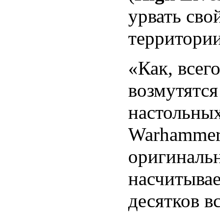
урвать сво
территории
«Как, всег
возмутятс
настольных
Warhammer.
оригиналь
насчитывае
десятков в