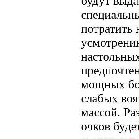
будут выда
специальн
потратить 
усмотрению
настольных
предпочте
мощных бой
слабых воя
массой. Ра
очков буде