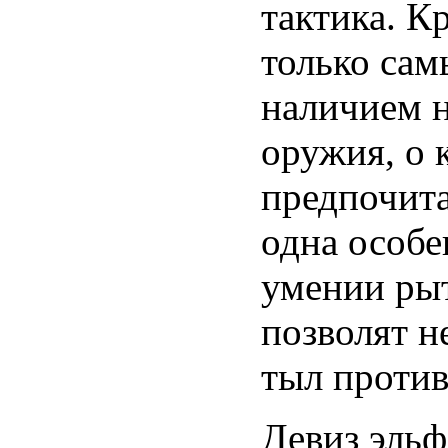
тактика. К
только са
наличием н
оружия, о 
предпочита
одна особе
умении рыт
позволят н
тыл против
Девиз эльф