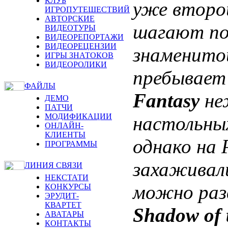
КЛУБ
уже второ
ИГРОПУТЕШЕСТВИЙ
АВТОРСКИЕ
шагают по 
ВИДЕОТУРЫ
ВИДЕОРЕПОРТАЖИ
ВИДЕОРЕЦЕНЗИИ
знаменито
ИГРЫ ЗНАТОКОВ
ВИДЕОРОЛИКИ
пребывает
ФАЙЛЫ
Fantasy
не
ДЕМО
ПАТЧИ
МОДИФИКАЦИИ
настольны
ОНЛАЙН-
КЛИЕНТЫ
однако на 
ПРОГРАММЫ
захаживал
ЛИНИЯ СВЯЗИ
НЕКСТАТИ
можно раз
КОНКУРСЫ
ЭРУДИТ-
КВАРТЕТ
Shadow of 
АВАТАРЫ
КОНТАКТЫ