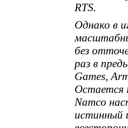
RTS.
Однако в и
масштабны
без отточе
раз в пред
Games, Arm
Остается 
Namco нас
истинный 
всесторонн