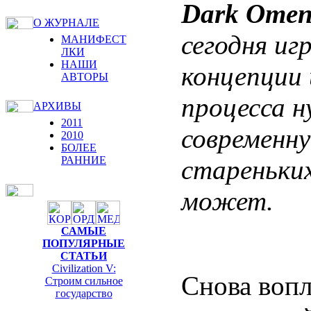
Dark Ome
О ЖУРНАЛЕ
сегодня и
МАНИФЕСТ
ЛКИ
НАШИ
концепции
АВТОРЫ
процесса 
АРХИВЫ
2011
современну
2010
БОЛЕЕ
РАННИЕ
стареньких
может.
САМЫЕ
ПОПУЛЯРНЫЕ
СТАТЬИ
Civilization V:
Cнова вопл
Строим сильное
государство