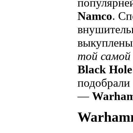
популярне
Namco
. Сп
внушитель
выкуплены 
той самой
Black Hol
подобрали 
—
Warham
Warhamm