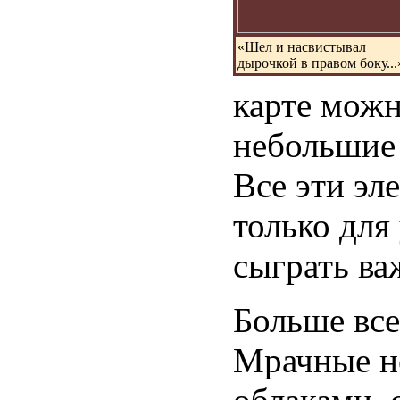
«Шел и насвистывал
дырочкой в правом боку...
карте можн
небольшие
Все эти эл
только дл
сыграть ва
Больше все
Мрачные н