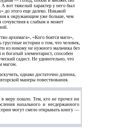
трудная — голод, побои и множество
 А вот тяжелый характер у него был
» до этого еще далеко. Никакой
рения к окружающим уже больше, чем
н сочувствия к слабым и может
ний.
во архимага», «Кого боятся маги»,
грустные истории о том, что человек,
сти из никому не нужного мальчика без
 и богатый элементарист, способен
ческий садист. Не удивительно, что
м магом.
аскучить, однако достаточно длинна,
авторской манеры повествования.
в меру пошло. Тем, кто не прочел ни
осления нахального и несдержанного
 серии могут смело открывать книгу —