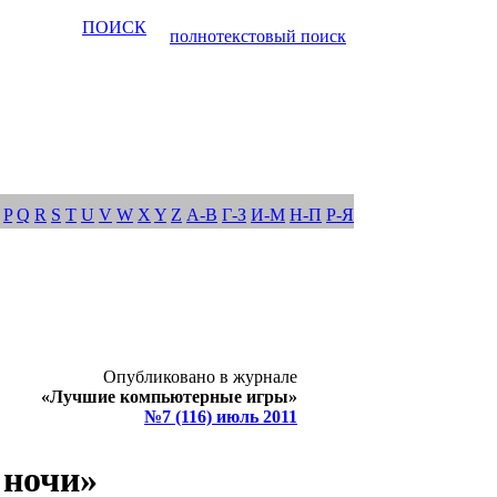
ПОИСК
полнотекстовый поиск
P
Q
R
S
T
U
V
W
X
Y
Z
А-В
Г-З
И-М
Н-П
Р-Я
Опубликовано в журнале
«Лучшие компьютерные игры»
№7 (116) июль 2011
 ночи»