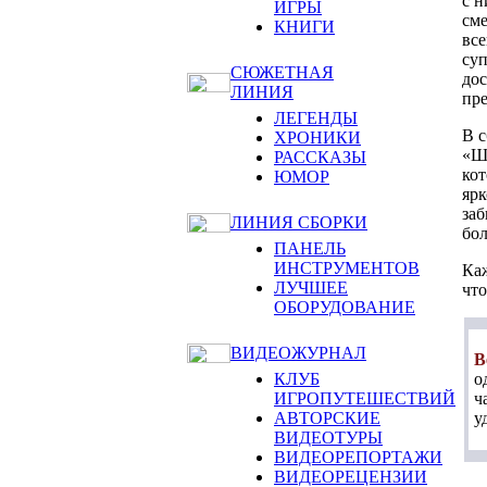
с н
ИГРЫ
сме
КНИГИ
все
суп
СЮЖЕТНАЯ
дос
ЛИНИЯ
пре
ЛЕГЕНДЫ
В с
ХРОНИКИ
«Ша
РАССКАЗЫ
кот
ЮМОР
ярк
заб
ЛИНИЯ СБОРКИ
бол
ПАНЕЛЬ
ИНСТРУМЕНТОВ
Каж
ЛУЧШЕЕ
что
ОБОРУДОВАНИЕ
ВИДЕОЖУРНАЛ
В
о
КЛУБ
ч
ИГРОПУТЕШЕСТВИЙ
у
АВТОРСКИЕ
ВИДЕОТУРЫ
ВИДЕОРЕПОРТАЖИ
ВИДЕОРЕЦЕНЗИИ