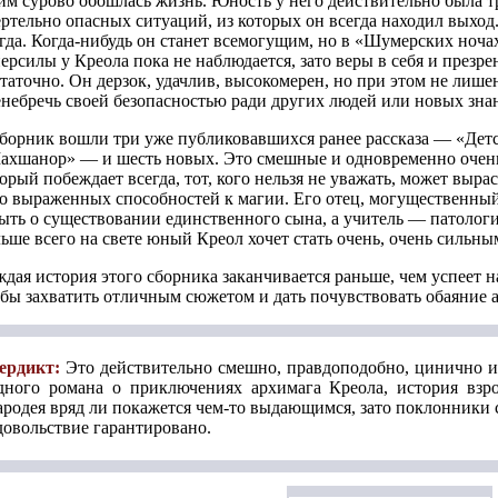
им сурово обошлась жизнь. Юность у него действительно была 
ртельно опасных ситуаций, из которых он всегда находил выход.
гда. Когда-нибудь он станет всемогущим, но в «Шумерских ночах
ерсилы у Креола пока не наблюдается, зато веры в себя и през
таточно. Он дерзок, удачлив, высокомерен, но при этом не лише
небречь своей безопасностью ради других людей или новых зна
борник вошли три уже публиковавшихся ранее рассказа — «Детст
хшанор» — и шесть новых. Это смешные и одновременно очень 
орый побеждает всегда, тот, кого нельзя не уважать, может выра
о выраженных способностей к магии. Его отец, могущественный
ыть о существовании единственного сына, а учитель — патологи
ьше всего на свете юный Креол хочет стать очень, очень сильны
дая история этого сборника заканчивается раньше, чем успеет н
бы захватить отличным сюжетом и дать почувствовать обаяние 
ердикт:
Это действительно смешно, правдоподобно, цинично и 
дного романа о приключениях архимага Креола, история взр
ародея вряд ли покажется чем-то выдающимся, зато поклонники
довольствие гарантировано.