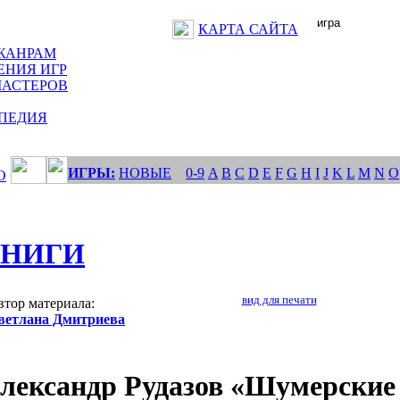
КАРТА САЙТА
ЖАНРАМ
ЕНИЯ ИГР
МАСТЕРОВ
ПЕДИЯ
ИГРЫ:
НОВЫЕ
0-9
A
B
C
D
E
F
G
H
I
J
K
L
M
N
O
О
КНИГИ
вид для печати
втор материала:
ветлана Дмитриева
лександр Рудазов «Шумерские