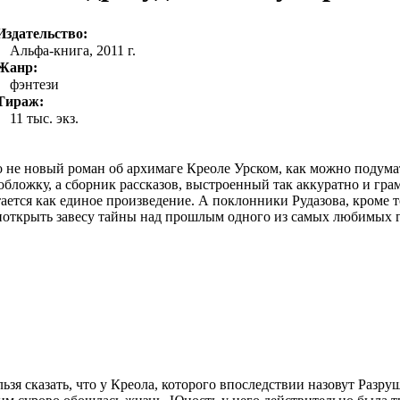
Издательство:
Альфа-книга, 2011 г.
Жанр:
фэнтези
Тираж:
11 тыс. экз.
 не новый роман об архимаге Креоле Урском, как можно подумат
обложку, а сборник рассказов, выстроенный так аккуратно и гра
ается как единое произведение. А поклонники Рудазова, кроме т
иоткрыть завесу тайны над прошлым одного из самых любимых г
ьзя сказать, что у Креола, которого впоследствии назовут Разру