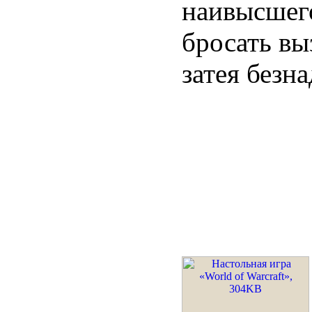
наивысшего
бросать вы
затея безн