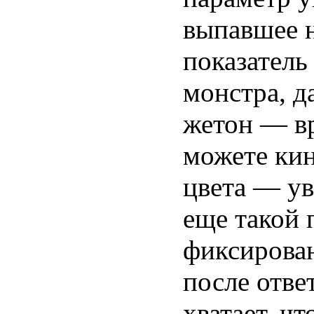
выпавшее н
показатель
монстра, д
жетон — в
можете кин
цвета — ув
еще такой 
фиксирова
после отве
хватает, ч