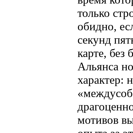
только стр
обидно, ес
секунд пят
карте, без
Альянса но
характер: 
«междусобо
драгоценно
мотивов вы