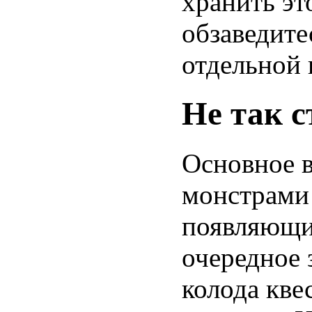
хранить эт
обзаведите
отдельной 
Не так с
Основное в
монстрами
появляющим
очередное 
колода кве