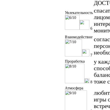
ДОСТ
спаса
Увлекательность
лицом
интере
6
монит
Взаимодействие
соглас
персо
необх
7
у кажд
Проработка
спосо
баланс
тоже 
8
Атмосфера
любит
игры 
встре