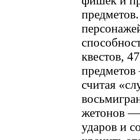
фишек и п
предметов.
персонажей
способност
квестов, 4
предметов 
считая «сл
восьмигран
жетонов — 
ударов и с