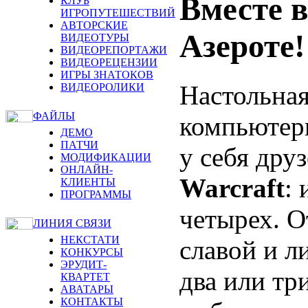
Вместе в
КЛУБ
ИГРОПУТЕШЕСТВИЙ
АВТОРСКИЕ
Азероте!
ВИДЕОТУРЫ
ВИДЕОРЕПОРТАЖИ
ВИДЕОРЕЦЕНЗИИ
ИГРЫ ЗНАТОКОВ
Настольная
ВИДЕОРОЛИКИ
ФАЙЛЫ
компьютер
ДЕМО
ПАТЧИ
у себя дру
МОДИФИКАЦИИ
ОНЛАЙН-
Warcraft
:
КЛИЕНТЫ
ПРОГРАММЫ
четырех. О
ЛИНИЯ СВЯЗИ
НЕКСТАТИ
славой и л
КОНКУРСЫ
ЭРУДИТ-
два или тр
КВАРТЕТ
АВАТАРЫ
КОНТАКТЫ