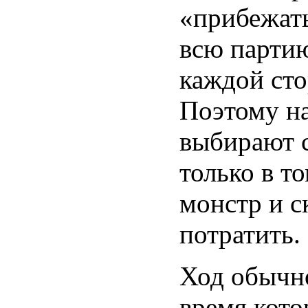
«прибежать
всю партию
каждой сто
Поэтому на
выбирают с
только в то
монстр и с
потратить.
Ход обычн
время кот