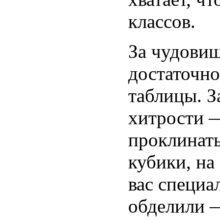
классов.
За чудовищ
достаточно
таблицы. З
хитрости 
проклинать
кубики, на
вас специ
обделили 