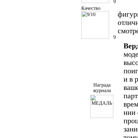
9
Качество
фигур
отлич
смотре
9
Вер
моде
высо
поиг
и в 
Награда
ваш
журнала
парт
врем
нии 
проц
зани
тому