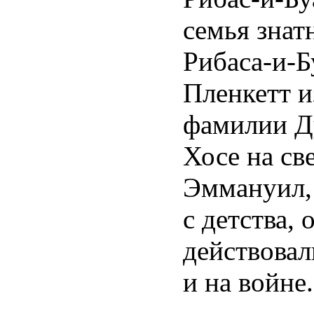
семья знат
Рибаса-и-Б
Пленкетт и
фамилии Ду
Хосе на св
Эммануил,
с детства,
действовал
и на войне.