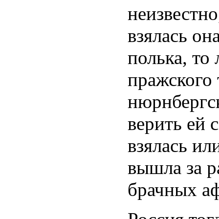
неизвестно
взялась он
полька, то 
пражского 
нюрнбергск
верить ей 
взялась ил
вышла за 
брачных аф