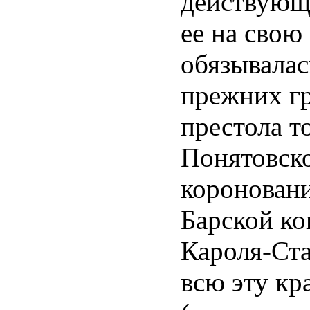
действующ
ее на свою
обязывалас
прежних гр
престола т
Понятовско
короновани
Барской к
Кароля-Ста
всю эту к