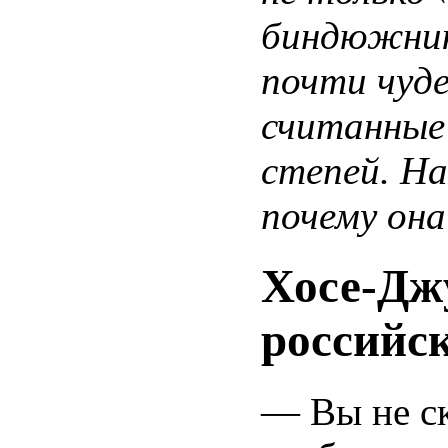
биндюжник
почти чуд
считанные
степей. На
почему она
Хосе-Дж
российс
— Вы не ск