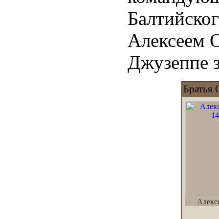
Балтийског
Алексеем О
Джузеппе з
Братья
Алекс