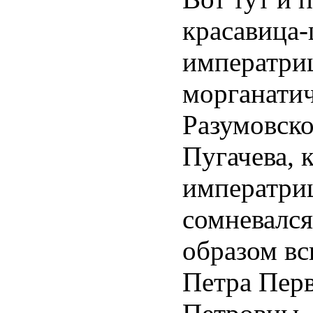
красавица-
императри
морганатич
Разумовско
Пугачева, 
императриц
сомневался
образом в
Петра Перв