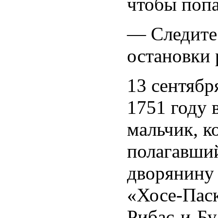
чтобы попа
— Следите 
остановки 
13 сентябр
1751 году 
мальчик, к
полагавши
дворянину
«Хосе-Пас
Рибас-и-Бу