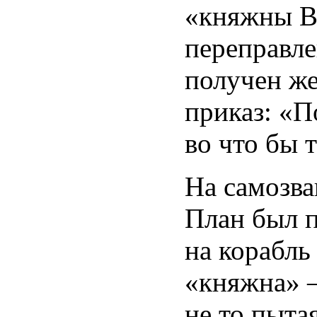
«княжны В
переправле
получен ж
приказ: «П
во что бы т
На самозва
План был п
на корабль
«княжна» —
не то пыта