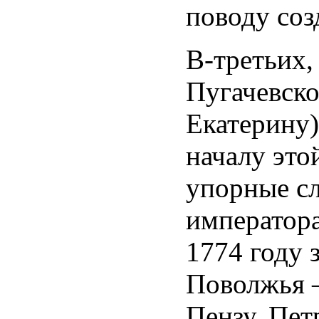
поводу соз
В-третьих,
Пугачевско
Екатерину)
началу это
упорные сл
императора
1774 году 
Поволжья —
Пензу, Пет