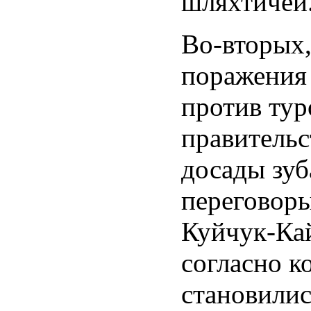
шляхтичей
Во-вторых,
поражения 
против тур
правительс
досады зуб
переговоры
Куйчук-Ка
согласно к
становилис