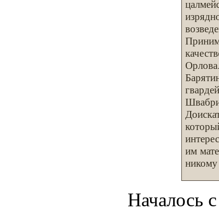
цалмей
изрядн
возвед
Приним
качест
Орлова
Баряти
гварде
Швабри
Доиска
которы
интере
им мате
никому 
Началось с 