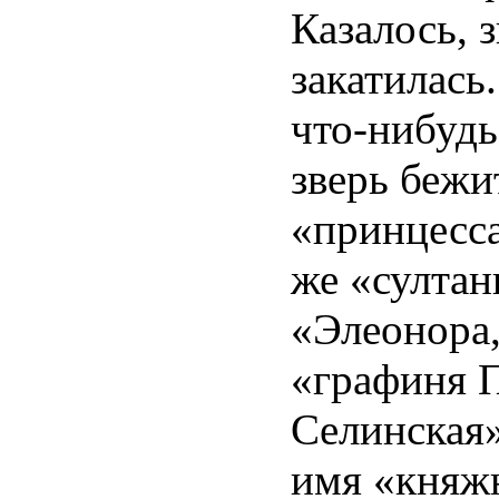
Казалось, 
закатилась.
что-нибудь
зверь бежи
«принцесса
же «султан
«Элеонора,
«графиня 
Селинская»
имя «княжн