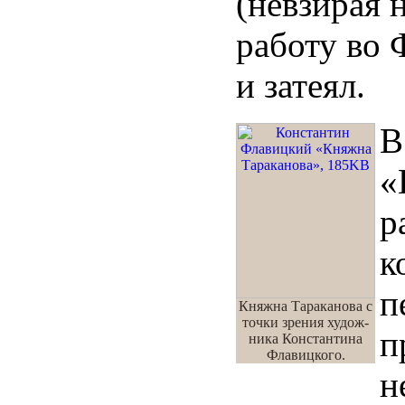
(невзирая 
работу во
и затеял.
В
«
р
к
п
Княжна Тараканова с
точки зрения худож-
п
ника Константина
Флавицкого.
н