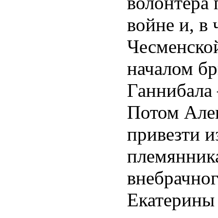
волонтера 
войне и, в
Чесменской
началом бр
Ганнибала
Потом Алек
привезти и
племянник
внебрачног
Екатерины 