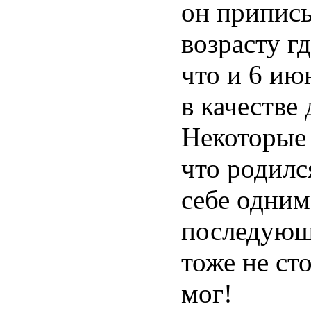
он приписы
возрасту гд
что и 6 ию
в качестве
Некоторые 
что родилс
себе одним
последующ
тоже не ст
мог!