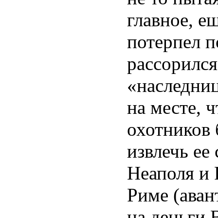
главное, е
потерпел п
рассорился
«наследниц
на месте, 
охотников 
извлечь ее
Неаполя и 
Риме (аван
на деньги 