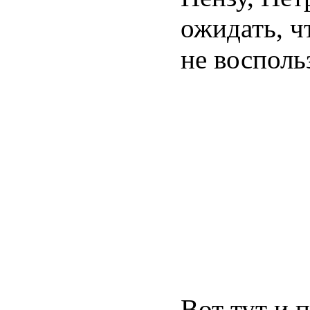
ожидать, ч
не восполь
Вот тут и 