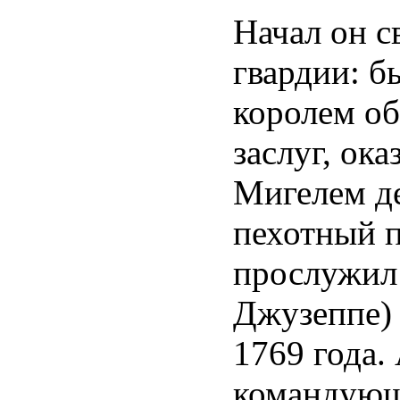
Начал он с
гвардии: б
королем об
заслуг, ок
Мигелем д
пехотный п
прослужил 
Джузеппе) 
1769 года.
командующ