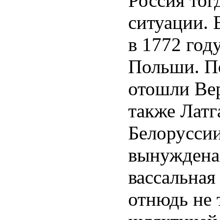
Россия тог
ситуации. 
в 1772 год
Польши. П
отошли Вер
также Латг
Белоруссии
вынуждена 
вассальная
отнюдь не 