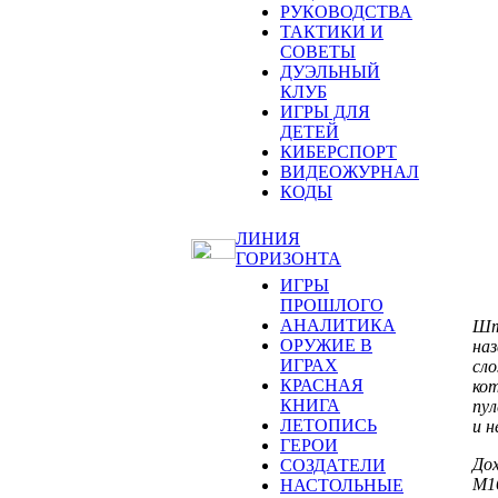
РУКОВОДСТВА
ТАКТИКИ И
СОВЕТЫ
ДУЭЛЬНЫЙ
КЛУБ
ИГРЫ ДЛЯ
ДЕТЕЙ
КИБЕРСПОРТ
ВИДЕОЖУРНАЛ
КОДЫ
ЛИНИЯ
ГОРИЗОНТА
ИГРЫ
ПРОШЛОГО
АНАЛИТИКА
Шту
ОРУЖИЕ В
наз
ИГРАХ
сло
КРАСНАЯ
кот
КНИГА
пул
ЛЕТОПИСЬ
и н
ГЕРОИ
Дох
СОЗДАТЕЛИ
М1
НАСТОЛЬНЫЕ