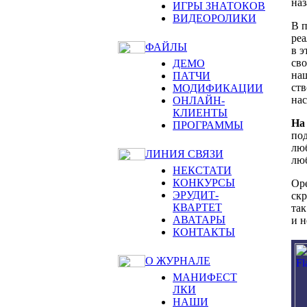
наз
ИГРЫ ЗНАТОКОВ
ВИДЕОРОЛИКИ
В п
реа
ФАЙЛЫ
в э
сво
ДЕМО
наш
ПАТЧИ
ств
МОДИФИКАЦИИ
нас
ОНЛАЙН-
КЛИЕНТЫ
На
ПРОГРАММЫ
под
люб
ЛИНИЯ СВЯЗИ
люб
НЕКСТАТИ
КОНКУРСЫ
Ope
ЭРУДИТ-
скр
КВАРТЕТ
так
АВАТАРЫ
и н
КОНТАКТЫ
О ЖУРНАЛЕ
МАНИФЕСТ
ЛКИ
НАШИ