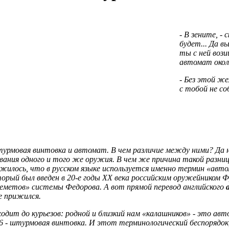
- В зените, - 
будет... Да в
ты с ней воз
автомат окол
- Без этой же
с тобой не со
рмовая винтовка и автомат. В чем различие между ними? Да ни
вания одного и того же оружия. В чем же причина такой разни
жилось, что в русском языке используется именно термин «авт
орый был введен в 20-е годы ХХ века российским оружейником Ф
еметов» системы Федорова. А вот прямой перевод английского
a
е прижился.
одит до курьезов: родной и близкий нам «калашников» - это авт
6 - штурмовая винтовка. И этот терминологический беспорядок