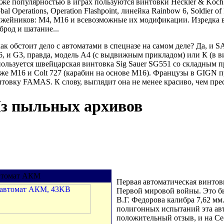
же популярностью в играх пользуются винтовки Heckler & Koch G
bal Operations, Operation Flashpoint, линейка Rainbow 6, Soldier o
ужейников: М4, М16 и всевозможные их модификации. Изредка в
брод и шатание...
ак обстоит дело с автоматами в спецназе на самом деле? Да, и
, и G3, правда, модель А4 (с выдвижным прикладом) или К (в в
ользуется швейцарская винтовка Sig Sauer SG551 со складным
же М16 и Colt 727 (карабин на основе М16). Французы в GIGN
товку FAMAS. К слову, выглядит она не менее красиво, чем пре
з пыльных архивов
томат АКМ
Первая автоматическая винтовк
Первой мировой войны. Это б
В.Г. Федорова калибра 7,62 мм.
полигонных испытаний эта ав
положительный отзыв, и на С