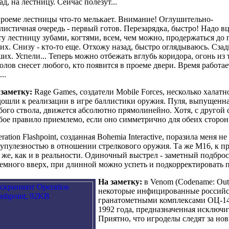
ад, на лестницу. Сейчас полезут...
роеме лестницы что-то мелькает. Внимание! Оглушительно-
листичная очередь - первый готов. Перезарядка, быстро! Надо в
ту лестницу зубами, когтями, всем, чем можно, продержаться до 
их. Снизу - кто-то еще. Отхожу назад, быстро оглядываюсь. Сзад
их. Успели... Теперь можно отбежать вглубь коридора, огонь из 
олов снесет любого, кто появится в проеме двери. Время работае
...
 заметку:
Rage Games, создатели Mobile Forces, несколько халатн
ошли к реализации в игре баллистики оружия. Пуля, выпущенна
ого ствола, движется абсолютно прямолинейно. Хотя, с другой 
ое правило приемлемо, если оно симметрично для обеих сторон
ration Flashpoint, созданная Bohemia Interactive, поразила меня 
упулезностью в отношении стрелкового оружия. Та же М16, к при
 же, как и в реальности. Одиночный выстрел - заметный подброс
емного вверх, при длинной можно успеть и подкорректировать 
На заметку:
в Venom (Codename: Out
некоторые инфицированные российс
гранатометными комплексами ОЦ-14 «
1992 года, предназначенная исключи
Приятно, что игроделы следят за но