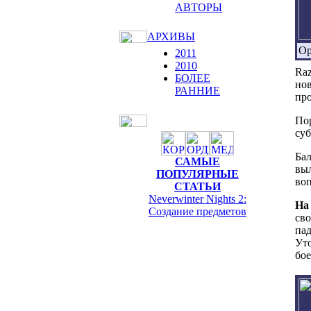
АВТОРЫ
АРХИВЫ
Op
2011
2010
Raz
БОЛЕЕ
нов
РАННИЕ
про
Пор
суб
Бал
САМЫЕ
выл
ПОПУЛЯРНЫЕ
воп
СТАТЬИ
Neverwinter Nights 2:
На
Cоздание предметов
сво
пад
Уто
бо