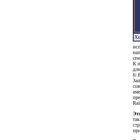
Xe
исп
нап
спе
К п
дли
6: 
Зап
сов
ам
пре
Rai
Эт
так
стр
пр