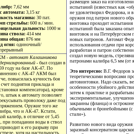
размещен заказ на изготовлени
либр:
7,62 мм
испытаний (известных как «об
с автомата:
3,15 кг
не удовлетворил Федорова, и в
кость магазина:
30 пат.
оружия под патрон нового обра
мп стрельбы:
600 в./ мин.
винтовка проходит испытания 
ицельная дальность:
1000 м
испытаний была заказана опыт
ина ствола:
414 мм
винтовок и на Петербургском п
ина общая:
876 мм
новых патронов. Автомат Фед
д огня:
одиночный/
использования отдачи при коро
прерывный
разработан и патрон собствен
создал новую модель, стреля
КМ -
автомат Калашникова
патронами калибра 6,5 мм (от 
дернизированный
- был создан в
59 году на базе АК-47. По
Это интересно:
В.Г. Федоров з
авнению с АК-47 АКМ был
теоретическими вопросами пр
гче, повысилась кучность боя
автовинтовки. Надо сказать, в
а счет поднятия приклада и
особенности убойного действи
становки компенсатора), кроме
затем к практике и разрабатыва
го, штык к автомату позволяет
экспериментальные, улучшенно
рекусывать проволоку даже под
закраины (фланца) и остроконе
пряжением. Оружие того же
обычными и бронебойными (с 
либра, что и АК-47. Кстати,
стали»).
кой калибр, в отличие от 5,45
, при попадании воды в ствол
Развитию нового вида оружия
 приводит к его разрыву при
заразный консерватизм царско
стреле, хотя на настильность