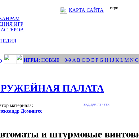
КАРТА САЙТА
ЖАНРАМ
ЕНИЯ ИГР
МАСТЕРОВ
ПЕДИЯ
ИГРЫ:
НОВЫЕ
0-9
A
B
C
D
E
F
G
H
I
J
K
L
M
N
O
О
РУЖЕЙНАЯ ПАЛАТА
вид для печати
втор материала:
лександр Домингес
втоматы и штурмовые винтов