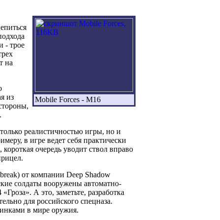
цепиться
подхода
и - трое
трех
т на
о
я из
Mobile Forces - M16
стороны,
.
не только реалистичностью игры, но и
меру, в игре ведет себя практически
, короткая очередь уводит ствол вправо
прицел.
break) от компании Deep Shadow
кие солдаты вооружены автоматно-
Гроза». А это, заметьте, разработка
тельно для российского спецназа.
винками в мире оружия.