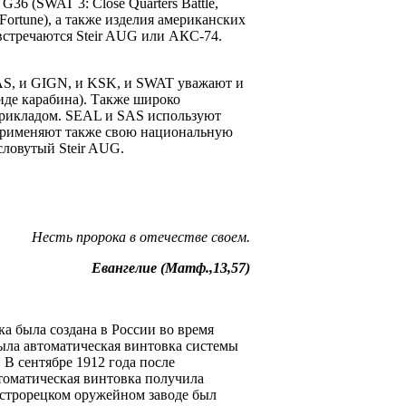
36 (SWAT 3: Close Quarters Battle,
f Fortune), а также изделия американских
стречаются Steir AUG или АКС-74.
 SAS, и GIGN, и KSK, и SWAT уважают и
иде карабина). Также широко
 прикладом. SEAL и SAS используют
 применяют также свою национальную
словутый Steir AUG.
Несть пророка в отечестве своем.
Евангелие (Матф.,13,57)
а была создана в России во время
ыла автоматическая винтовка системы
 В сентябре 1912 года после
томатическая винтовка получила
естрорецком оружейном заводе был