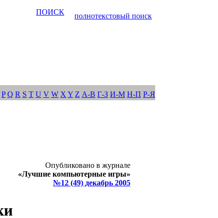
ПОИСК
полнотекстовый поиск
P
Q
R
S
T
U
V
W
X
Y
Z
А-В
Г-З
И-М
Н-П
Р-Я
Опубликовано в журнале
«Лучшие компьютерные игры»
№12 (49) декабрь 2005
ки