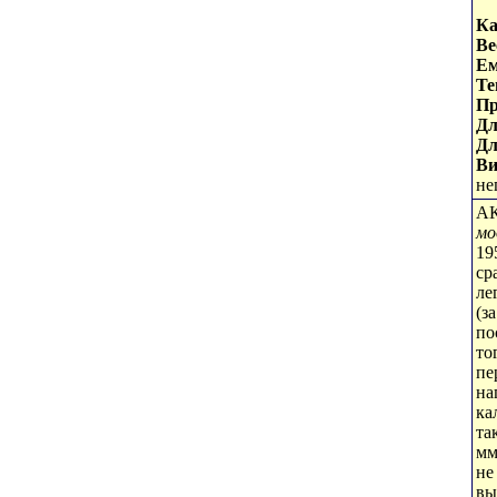
Ка
Ве
Ем
Те
Пр
Дл
Дл
Ви
не
А
мо
19
ср
ле
(з
по
то
пе
на
ка
та
мм
не
вы