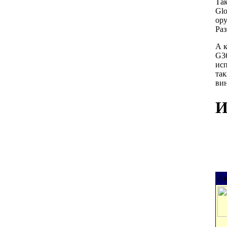
Так
Glo
ор
Раз
А к
G36
исп
так
вин
И
Ав