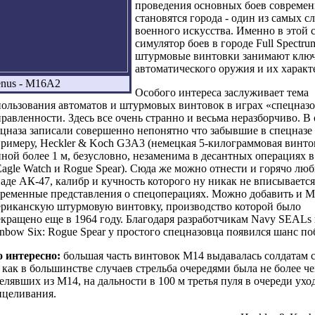
проведения основных боев совреме
становятся города - один из самых 
военного искусства. Именно в этой 
симулятор боев в городе Full Spectru
штурмовые винтовки занимают ключ
автоматического оружия и их характ
nus - M16A2
Особого интереса заслуживает тема
ользования автоматов и штурмовых винтовок в играх «спецназ
равленности. Здесь все очень странно и весьма неразборчиво. В
цназа записали совершенно непонятно что забывшие в спецназе
римеру, Heckler & Koch G3A3 (немецкая 5-килограммовая винто
ной более 1 м, безусловно, незаменима в десантных операциях 
Eagle Watch и Rogue Spear). Сюда же можно отнести и горячо лю
аде АК-47, калибр и кучность которого ну никак не вписывается
ременные представления о спецоперациях. Можно добавить и M
ериканскую штурмовую винтовку, производство которой было
кращено еще в 1964 году. Благодаря разработчикам Navy SEALs
nbow Six: Rogue Spear у простого спецназовца появился шанс поб
о интересно:
большая часть винтовок М14 выдавалась солдатам 
 как в большинстве случаев стрельба очередями была не более ч
елявших из М14, на дальности в 100 м третья пуля в очереди ухо
ицеливания.