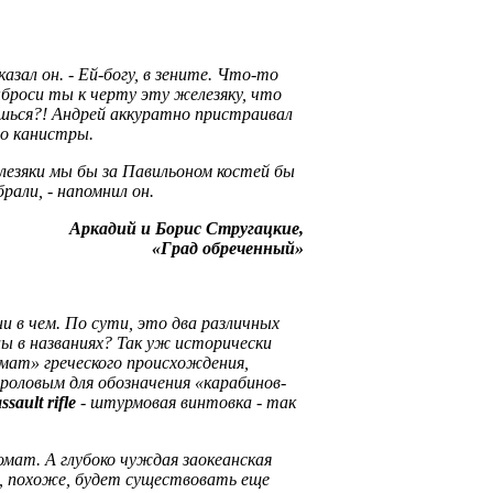
сказал он. - Ей-богу, в зените. Что-то
ыброси ты к черту эту железяку, что
ишься?! Андрей аккуратно пристраивал
о канистры.
лезяки мы бы за Павильоном костей бы
брали, - напомнил он.
Аркадий и Борис Стругацкие,
«Град обреченный»
 в чем. По сути, это два различных
цы в названиях? Так уж исторически
омат» греческого происхождения,
роловым для обозначения «карабинов-
ssault rifle
- штурмовая винтовка - так
омат. А глубоко чуждая заокеанская
, похоже, будет существовать еще