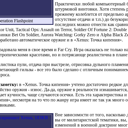
Практически любой компьютерный бо
штурмовой винтовки. Хотя степень 
прежнему колеблется от предельно а
отсутствие отдачи и т.п.) до безуко
eration Flashpoint
последних можно отнести как сравни
or Unit, Tactical Ops: Assault on Terror, Soldier Of Fortune 2: Double
инки Bet On Soldier, Aurora Watching: Gorky Zero и Alpha Black Ze
работано автоматическое оружие и в «Xenus: Точка кипения».
адовала меня в свое время и Far Cry. Игра оказалась не только
тропическими красотами, но и потрясающе реалистична в плане
листика пули, отдача при выстреле, отрисовка дульного пламени
етающей гильзы - все это было сделано с отличным понимание
роса.
 заметку:
в «Xenus. Точка кипения» учтено достаточно редкое дл
йство оружия - износ. Да-да, оружие в реальности изнашивается,
ает кучность, чаще случаются осечки. Есть эта характеристика и
пия», несмотря на то что по жанру игра имеет не так уж много 
евиками.
Вне зависимости от того, насколько 
вы от милитаристской тематики, вы,
изменений в военной доктрине многи