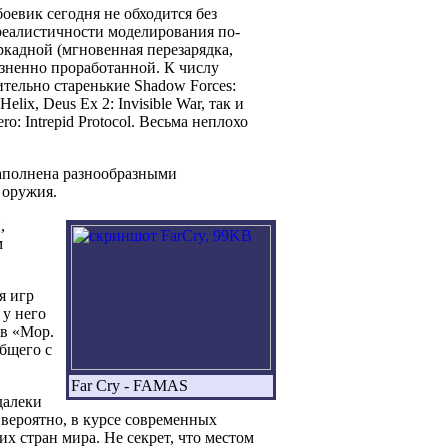
евик сегодня не обходится без
реалистичности моделирования по-
ркадной (мгновенная перезарядка,
ризненно проработанной. К числу
тельно старенькие Shadow Forces:
 Helix, Deus Ex 2: Invisible War, так и
ro: Intrepid Protocol. Весьма неплохо
 наполнена разнообразными
 оружия.
,
м
я игр
 у него
 в «Мор.
общего с
Far Cry - FAMAS
далеки
 вероятно, в курсе современных
х стран мира. Не секрет, что местом