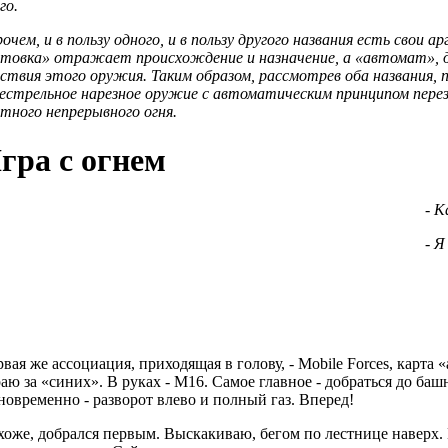
го.
очем, и в пользу одного, и в пользу другого названия есть свои
нтовка» отражает происхождение и назначение, а «автомат», д
ствия этого оружия. Таким образом, рассмотрев оба названия, 
естрельное нарезное оружие с автоматическим принципом переза
тного непрерывного огня.
гра с огнем
- К
- Я
вая же ассоциация, приходящая в голову, - Mobile Forces, карта
аю за «синих». В руках - М16. Самое главное - добраться до ба
овременно - разворот влево и полный газ. Вперед!
оже, добрался первым. Выскакиваю, бегом по лестнице наверх. 