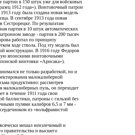
е партии в 150 штук уже для войсковых
разец 1912 года»). Винтовочный патрон
 1913 году была создана новая модель
зца. В сентябре 1913 года новая
в Сестрорецке. По результатам
ная партия в 10 штук автоматических
атронном заводе - партия в 200 тысяч
орова работал по принципу
тком ходе ствола. Под эту модель был
ной конструкции. В 1916 году Федоров
вшую японскими винтовочными
японской винтовки «Арисака»).
анимался не только разработкой, но и
оектирования малокалиберной
есьма продуктивно: рассмотрев
я малокалиберных пуль, он переходит
ет в течение 1911 года свои
й баллистики, патроны с гильзой без
чными пулями калибров 6,5 и 7 мм -
сердечником из «вольфрамистой
 всячески мешал неизлечимый и
го правительства и высшего