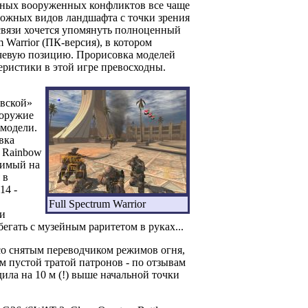
нных вооруженных конфликтов все чаще
сложных видов ландшафта с точки зрения
связи хочется упомянуть полноценный
m Warrior (ПК-версия), в котором
евую позицию. Прорисовка моделей
еристики в этой игре превосходны.
овской»
 оружие
 модели.
вка
в Rainbow
бимый на
 в
14 -
Full Spectrum Warrior
 и
егать с музейным раритетом в руках...
со снятым переводчиком режимов огня,
ем пустой тратой патронов - по отзывам
дила на 10 м (!) выше начальной точки