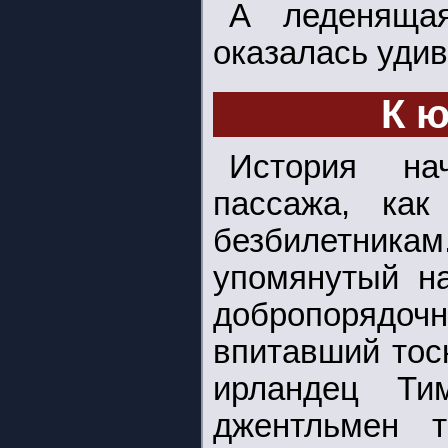
А леденяща
оказалась уди
К ю
История на
пассажа, как
безбилетник
упомянутый н
добропорядочн
впитавший тоск
ирландец Ти
джентльмен 