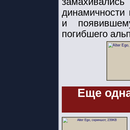
замахивалис
динамичности 
и появивше
погибшего альпи
Еще одна