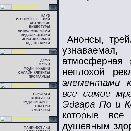
ВИДЕОЖУРНАЛ
КЛУБ
ИГРОПУТЕШЕСТВИЙ
АВТОРСКИЕ
ВИДЕОТУРЫ
ВИДЕОРЕПОРТАЖИ
ВИДЕОРЕЦЕНЗИИ
Анонсы, трей
ИГРЫ ЗНАТОКОВ
ВИДЕОРОЛИКИ
узнаваемая
ФАЙЛЫ
атмосферная 
ДЕМО
ПАТЧИ
МОДИФИКАЦИИ
неплохой ре
ОНЛАЙН-КЛИЕНТЫ
ПРОГРАММЫ
элементами к
ЛИНИЯ СВЯЗИ
все самое мр
НЕКСТАТИ
КОНКУРСЫ
Эдгара По и К
ЭРУДИТ-КВАРТЕТ
АВАТАРЫ
КОНТАКТЫ
которые все
О ЖУРНАЛЕ
душевным здор
МАНИФЕСТ ЛКИ