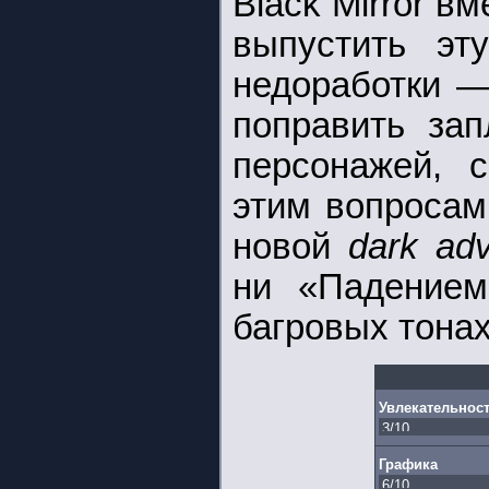
Black Mirror в
выпустить эт
недоработки —
поправить зап
персонажей, с
этим вопросам
новой
dark adv
ни «Падение
багровых тонах
Увлекательнос
Графика