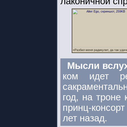
лаконичной спр
«Разбил меня радикулит, да так удачн
Мысли вслу
ком идет ре
сакраменталь
год, на троне
принц-консор
лет назад.