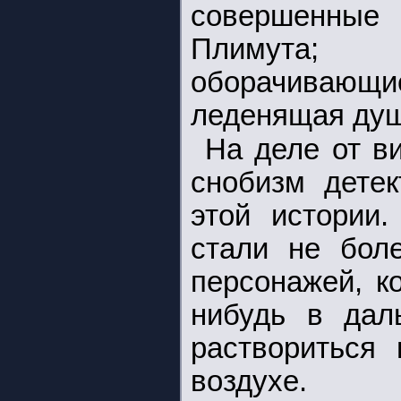
совершенные 
Плимута; з
оборачивающ
леденящая душ
На деле от в
снобизм детек
этой истории
стали не бол
персонажей, к
нибудь в дал
раствориться
воздухе.