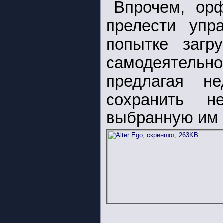
Впрочем, ор
прелести упр
попытке загр
самодеятельно
предлагая не
сохранить н
выбранную им д