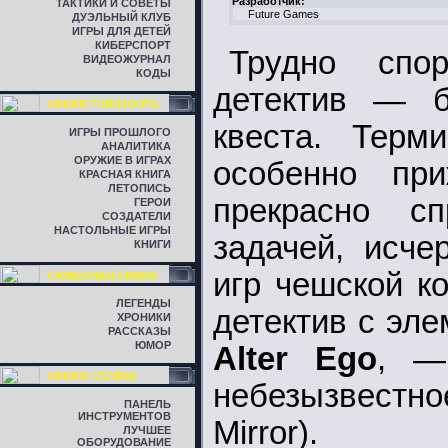
Разработчик:
ТАКТИКИ И СОВЕТЫ
Future Games
ДУЭЛЬНЫЙ КЛУБ
ИГРЫ ДЛЯ ДЕТЕЙ
КИБЕРСПОРТ
Трудно спо
ВИДЕОЖУРНАЛ
КОДЫ
детектив — б
ЛИНИЯ ГОРИЗОНТА
квеста. Тер
ИГРЫ ПРОШЛОГО
АНАЛИТИКА
ОРУЖИЕ В ИГРАХ
особенно пр
КРАСНАЯ КНИГА
ЛЕТОПИСЬ
прекрасно с
ГЕРОИ
СОЗДАТЕЛИ
НАСТОЛЬНЫЕ ИГРЫ
задачей, исч
КНИГИ
игр чешской 
СЮЖЕТНАЯ ЛИНИЯ
ЛЕГЕНДЫ
детектив с эл
ХРОНИКИ
РАССКАЗЫ
ЮМОР
Alter Ego
, —
ЛИНИЯ СБОРКИ
небезызвест
ПАНЕЛЬ
ИНСТРУМЕНТОВ
Mirror).
ЛУЧШЕЕ
ОБОРУДОВАНИЕ