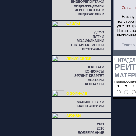
ВИДЕОРЕПОРТАЖИ
ВИДЕОРЕЦЕНЗИИ
Скачать 
ИГРЫ ЗНАТОКОВ
ВИДЕОРОЛИКИ
Натану
полутора 
ФАЙЛЫ
уже по т
Натан сно
ДЕМО
выполняет
ПАТЧИ
МОДИФИКАЦИИ
Текст ч
ОНЛАЙН-КЛИЕНТЫ
ПРОГРАММЫ
ЛИНИЯ СВЯЗИ
ЧИТАТЕ
РЕЙ
НЕКСТАТИ
КОНКУРСЫ
МАТЕР
ЭРУДИТ-КВАРТЕТ
АВАТАРЫ
проголосовал
КОНТАКТЫ
1
2
3
О ЖУРНАЛЕ
МАНИФЕСТ ЛКИ
НАШИ АВТОРЫ
АРХИВЫ
2011
2010
БОЛЕЕ РАННИЕ