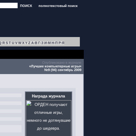
ПОИСК
полнотекстовый поиск
Q
R
S
T
U
V
W
X
Y
Z
А-В
Г-З
И-М
Н-П
Р-Я
Опубликовано в журнале
«Лучшие компьютерные игры»
№9 (94) сентябрь 2009
Награда журнала