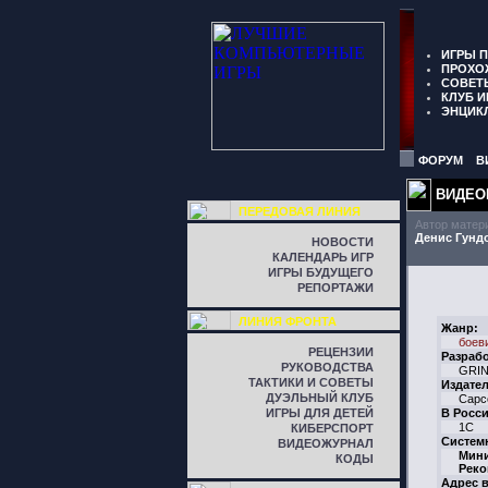
ИГРЫ 
ПРОХО
СОВЕТ
КЛУБ И
ЭНЦИК
ФОРУМ
В
ВИДЕО
ПЕРЕДОВАЯ ЛИНИЯ
Автор матер
Денис Гунд
НОВОСТИ
КАЛЕНДАРЬ ИГР
ИГРЫ БУДУЩЕГО
РЕПОРТАЖИ
ЛИНИЯ ФРОНТА
Жанр:
боев
РЕЦЕНЗИИ
Разрабо
РУКОВОДСТВА
GRI
ТАКТИКИ И СОВЕТЫ
Издател
ДУЭЛЬНЫЙ КЛУБ
Capc
ИГРЫ ДЛЯ ДЕТЕЙ
В Росси
1C
КИБЕРСПОРТ
Систем
ВИДЕОЖУРНАЛ
Мин
КОДЫ
Реко
Адрес в