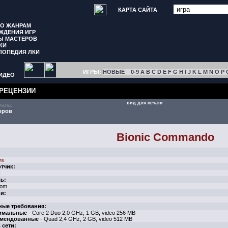
КАРТА САЙТА
ПО ЖАНРАМ
ЖДЕНИЯ ИГР
Ы МАСТЕРОВ
КИ
ЛОПЕДИЯ ЛКИ
ИГРЫ:
НОВЫЕ
0-9
A
B
C
D
E
F
G
H
I
J
K
L
M
N
O
P
ИДЕО
РЕЦЕНЗИИ
вид для печати
иала:
оров
Bionic Commando
ик
тчик:
N
ь:
om
и:
ные требования:
имальные
- Core 2 Duo 2,0 GHz, 1 GB, video 256 MB
мендованные
- Quad 2,4 GHz, 2 GB, video 512 MB
 сети: