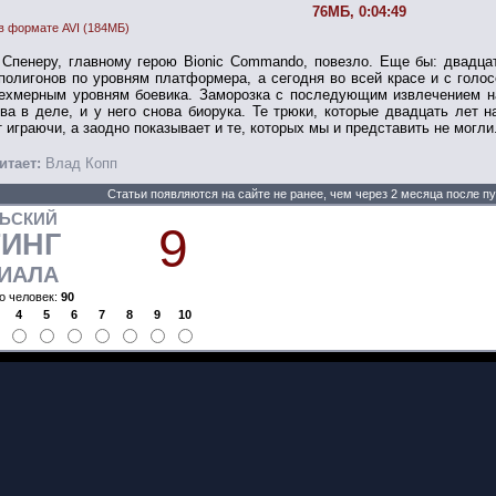
76МБ, 0:04:49
в формате AVI (184МБ)
 Спенеру, главному герою Bionic Commando, повезло. Еще бы: двадцат
полигонов по уровням платформера, а сегодня во всей красе и с голо
рехмерным уровням боевика. Заморозка с последующим извлечением н
ва в деле, и у него снова биорука. Те трюки, которые двадцать лет 
 играючи, а заодно показывает и те, которых мы и представить не могли
итает:
Влад Копп
Статьи появляются на сайте не ранее, чем через 2 месяца после п
ЛЬСКИЙ
9
ТИНГ
ИАЛА
о человек:
90
4
5
6
7
8
9
10