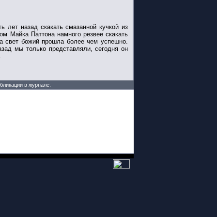
ь лет назад скакать смазанной кучкой из
сом Майка Паттона намного резвее скакать
а свет божий прошла более чем успешно.
назад мы только представляли, сегодня он
.
убликации в журнале.