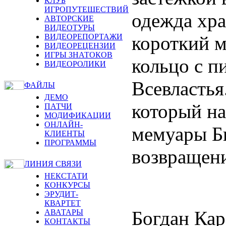
КЛУБ
ИГРОПУТЕШЕСТВИЙ
одежда хра
АВТОРСКИЕ
ВИДЕОТУРЫ
короткий м
ВИДЕОРЕПОРТАЖИ
ВИДЕОРЕЦЕНЗИИ
ИГРЫ ЗНАТОКОВ
кольцо с п
ВИДЕОРОЛИКИ
Всевластья
ФАЙЛЫ
ДЕМО
который на
ПАТЧИ
МОДИФИКАЦИИ
ОНЛАЙН-
мемуары Б
КЛИЕНТЫ
ПРОГРАММЫ
возвращен
ЛИНИЯ СВЯЗИ
НЕКСТАТИ
КОНКУРСЫ
ЭРУДИТ-
КВАРТЕТ
Богдан Кар
АВАТАРЫ
КОНТАКТЫ