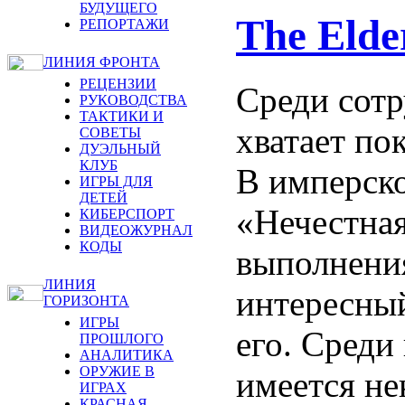
БУДУЩЕГО
The Elder
РЕПОРТАЖИ
ЛИНИЯ ФРОНТА
РЕЦЕНЗИИ
Среди сот
РУКОВОДСТВА
ТАКТИКИ И
хватает по
СОВЕТЫ
ДУЭЛЬНЫЙ
КЛУБ
В имперско
ИГРЫ ДЛЯ
ДЕТЕЙ
«Нечестная
КИБЕРСПОРТ
ВИДЕОЖУРНАЛ
КОДЫ
выполнения
ЛИНИЯ
интересный
ГОРИЗОНТА
ИГРЫ
его. Среди
ПРОШЛОГО
АНАЛИТИКА
ОРУЖИЕ В
имеется не
ИГРАХ
КРАСНАЯ