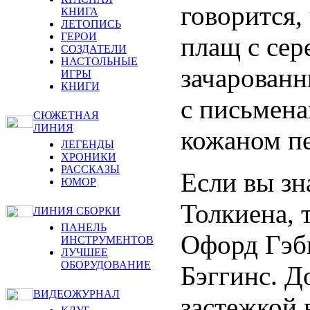
говорится,
КНИГА
ЛЕТОПИСЬ
ГЕРОИ
плащ с сер
СОЗДАТЕЛИ
НАСТОЛЬНЫЕ
зачарованн
ИГРЫ
КНИГИ
с письмен
СЮЖЕТНАЯ
ЛИНИЯ
кожаном пе
ЛЕГЕНДЫ
ХРОНИКИ
РАССКАЗЫ
Если вы зн
ЮМОР
Толкиена, 
ЛИНИЯ СБОРКИ
ПАНЕЛЬ
Офорд Гэб
ИНСТРУМЕНТОВ
ЛУЧШЕЕ
ОБОРУДОВАНИЕ
Бэггинс. 
ВИДЕОЖУРНАЛ
застежкой 