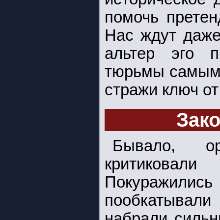
помочь претен
Нас ждут даже
альтер эго п
тюрьмы самым 
стражи ключ от
Зак
Бывало, ор
критиковали
Покуражил
пообкатывал
набрали сильн