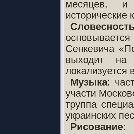
месяцев, и
исторические к
Словесно
основывается
Сенкевича «П
выходит на 
локализуется 
Музыка
: час
участи Московс
труппа специа
украинских пес
Рисование:
в