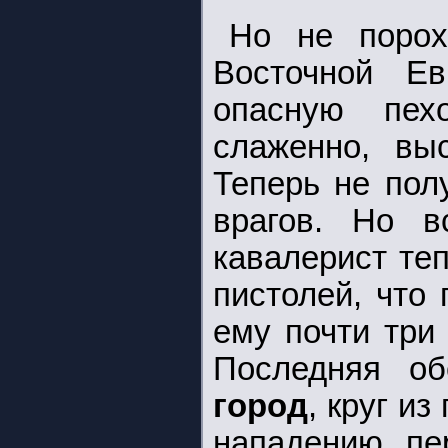
Но не поро
Восточной Е
опасную пех
слаженно, вы
Теперь не пол
врагов. Но 
кавалерист те
пистолей, что
ему почти три
Последняя о
город
, круг и
нападению, пе