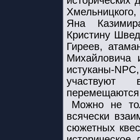
исторических 
Хмельницкого,
Яна Казимир
Кристину Швед
Гиреев, атама
Михайловича 
истуканы-N
участвуют 
перемещаются 
Можно не то
всячески взаи
сюжетных квес
историческое 