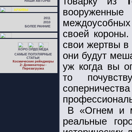
товарку из
T
НАШИ АВТОРЫ
вооруженные 
АРХИВЫ
2011
междоусобных 
2010
БОЛЕЕ РАННИЕ
своей короны.
свои жертвы в
они будут меш
САМЫЕ ПОПУЛЯРНЫЕ
СТАТЬИ
Космические рейнджеры
уж когда вы о
2: Доминаторы -
Перезагрузка
то почувств
сопернич
профессиональ
В «Огнем и 
реальные горо