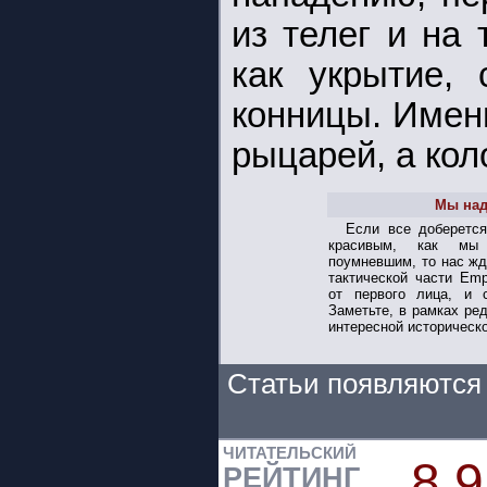
из телег и на 
как укрытие,
конницы. Имен
рыцарей, а ко
Мы над
Если все доберетс
красивым, как м
поумневшим, то нас жд
тактической части Empi
от первого лица, и с
Заметьте, в рамках ре
интересной историческо
Статьи появляются 
ЧИТАТЕЛЬСКИЙ
8.9
РЕЙТИНГ