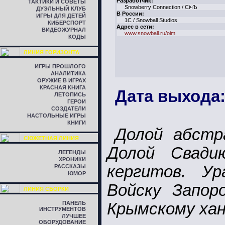
Разработчик:
ТАКТИКИ И СОВЕТЫ
Snowberry Connection / СiчЪ
ДУЭЛЬНЫЙ КЛУБ
В России:
ИГРЫ ДЛЯ ДЕТЕЙ
1C / Snowball Studios
КИБЕРСПОРТ
Адрес в сети:
ВИДЕОЖУРНАЛ
www.snowball.ru/oim
КОДЫ
ЛИНИЯ ГОРИЗОНТА
ИГРЫ ПРОШЛОГО
АНАЛИТИКА
ОРУЖИЕ В ИГРАХ
КРАСНАЯ КНИГА
Дата выхода:
ЛЕТОПИСЬ
ГЕРОИ
СОЗДАТЕЛИ
НАСТОЛЬНЫЕ ИГРЫ
КНИГИ
Долой абстр
СЮЖЕТНАЯ ЛИНИЯ
Долой Свадию
ЛЕГЕНДЫ
ХРОНИКИ
кергитов. Ур
РАССКАЗЫ
ЮМОР
Войску Запор
ЛИНИЯ СБОРКИ
ПАНЕЛЬ
Крымскому хан
ИНСТРУМЕНТОВ
ЛУЧШЕЕ
ОБОРУДОВАНИЕ