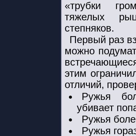
«трубки гро
тяжелых рыц
степняков.
Первый раз вз
можно подумат
встречающиес
этим ограничил
отличий, прове
Ружья бо
убивает поп
Ружья боле
Ружья гора