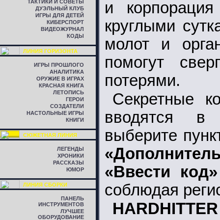
ТАКТИКИ И СОВЕТЫ
и корпорация
ДУЭЛЬНЫЙ КЛУБ
ИГРЫ ДЛЯ ДЕТЕЙ
круглыми сутк
КИБЕРСПОРТ
ВИДЕОЖУРНАЛ
КОДЫ
молот и орга
ЛИНИЯ ГОРИЗОНТА
помогут свер
ИГРЫ ПРОШЛОГО
АНАЛИТИКА
потерями.
ОРУЖИЕ В ИГРАХ
КРАСНАЯ КНИГА
ЛЕТОПИСЬ
Секретные 
ГЕРОИ
СОЗДАТЕЛИ
вводятся в
НАСТОЛЬНЫЕ ИГРЫ
КНИГИ
выберите пун
СЮЖЕТНАЯ ЛИНИЯ
«Дополнител
ЛЕГЕНДЫ
ХРОНИКИ
РАССКАЗЫ
«Ввести код»
ЮМОР
соблюдая регис
ЛИНИЯ СБОРКИ
ПАНЕЛЬ
HARDHITTER
ИНСТРУМЕНТОВ
ЛУЧШЕЕ
ОБОРУДОВАНИЕ