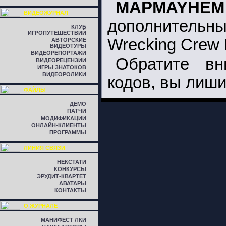
MAPMAYHEM
ВИДЕОЖУРНАЛ
дополнитель
КЛУБ
ИГРОПУТЕШЕСТВИЙ
Wrecking Crew 
АВТОРСКИЕ
ВИДЕОТУРЫ
ВИДЕОРЕПОРТАЖИ
Обратите вн
ВИДЕОРЕЦЕНЗИИ
ИГРЫ ЗНАТОКОВ
ВИДЕОРОЛИКИ
кодов, вы лиши
ФАЙЛЫ
ДЕМО
ПАТЧИ
МОДИФИКАЦИИ
ОНЛАЙН-КЛИЕНТЫ
ПРОГРАММЫ
ЛИНИЯ СВЯЗИ
НЕКСТАТИ
КОНКУРСЫ
ЭРУДИТ-КВАРТЕТ
АВАТАРЫ
КОНТАКТЫ
О ЖУРНАЛЕ
МАНИФЕСТ ЛКИ