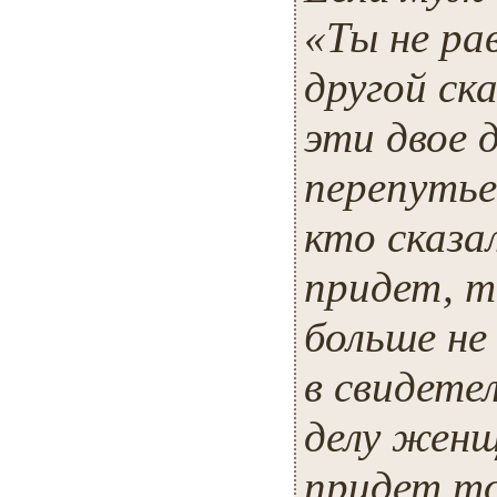
«Ты не ра
другой ск
эти двое 
перепутье
кто сказа
придет, т
больше не
в свидете
делу женщ
придет то