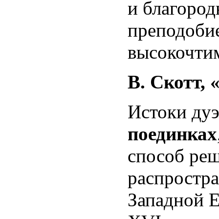
и благород
преподобие
высокочтим
В. Скотт,
Истоки ду
поединках
способ реш
распростра
Западной Е