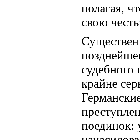
полагая, ч
свою честь
Существенн
позднейшег
судебного 
крайне сер
Германские
преступле
поединок: 
изнасилова