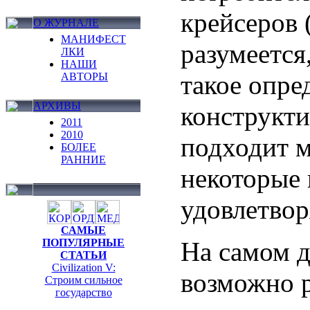
крейсеров 
О ЖУРНАЛЕ
МАНИФЕСТ
разумеется
ЛКИ
НАШИ
такое опре
АВТОРЫ
АРХИВЫ
конструкти
2011
2010
подходит м
БОЛЕЕ
РАННИЕ
некоторые 
удовлетвор
САМЫЕ
На самом д
ПОПУЛЯРНЫЕ
СТАТЬИ
Civilization V:
возможно 
Строим сильное
государство