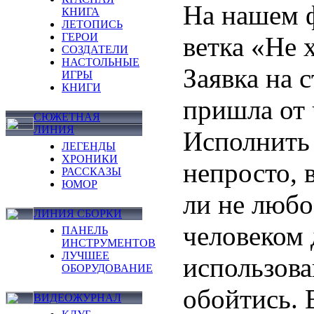
На нашем ф
КНИГА
ЛЕТОПИСЬ
ГЕРОИ
ветка «Не 
СОЗДАТЕЛИ
НАСТОЛЬНЫЕ
Заявка на 
ИГРЫ
КНИГИ
пришла от 
СЮЖЕТНАЯ
ЛИНИЯ
Исполнить 
ЛЕГЕНДЫ
ХРОНИКИ
непросто, 
РАССКАЗЫ
ЮМОР
ли не любо
ЛИНИЯ СБОРКИ
человеком 
ПАНЕЛЬ
ИНСТРУМЕНТОВ
ЛУЧШЕЕ
использова
ОБОРУДОВАНИЕ
обойтись. 
ВИДЕОЖУРНАЛ