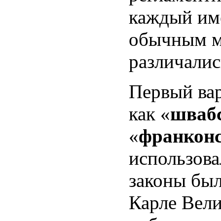
каждый име
обычным ме
различалис
Первый вар
как «
шваб
«
франкон
использова
законы был
Карле Вели