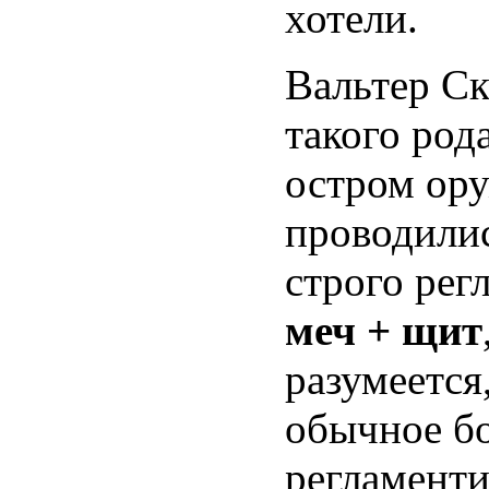
хотели.
Вальтер Ск
такого род
остром ору
проводилис
строго ре
меч + щит
разумеется
обычное бо
регламенти