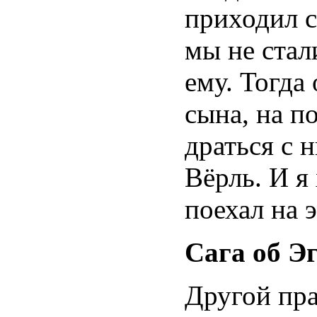
приходил с
мы не стал
ему. Тогда
сына, на п
драться с 
Вёрль. И я
поехал на 
Сага об Э
Другой пр