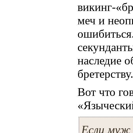
викинг-«бр
меч и неоп
ошибиться.
секунданты
наследие о
бретерству
Вот что го
«Языческий
Если муж 