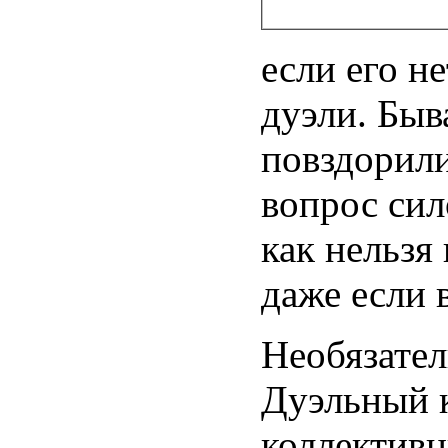
если его н
дуэли. Быв
повздорили
вопрос сил
как нельзя
даже если 
Необязател
Дуэльный к
коллектив