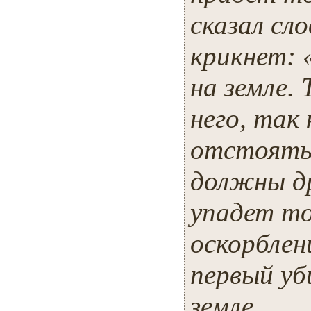
сказал сло
крикнет: 
на земле.
него, так
отстоять 
должны др
упадет то
оскорблен
первый уб
земле.