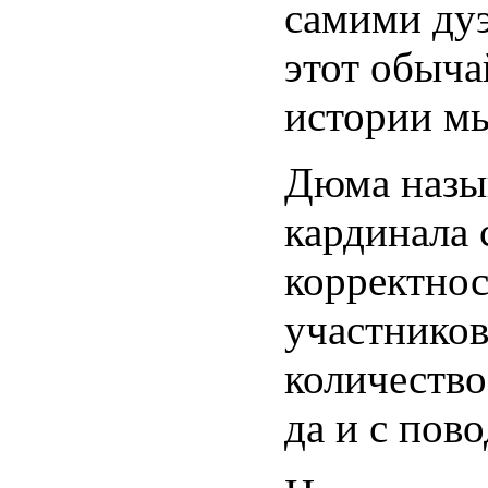
самими дуэ
этот обыча
истории м
Дюма назыв
кардинала 
корректнос
участников
количество
да и с пово