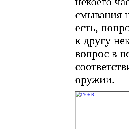
некоего ча
смывания н
есть, попр
к другу не
вопрос в п
соответств
оружии.