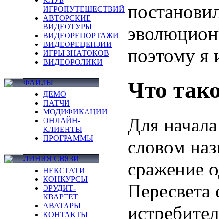
КЛУБ
постановил
ИГРОПУТЕШЕСТВИЙ
АВТОРСКИЕ
ВИДЕОТУРЫ
эволюциони
ВИДЕОРЕПОРТАЖИ
ВИДЕОРЕЦЕНЗИИ
поэтому я 
ИГРЫ ЗНАТОКОВ
ВИДЕОРОЛИКИ
Что тако
ФАЙЛЫ
ДЕМО
ПАТЧИ
МОДИФИКАЦИИ
Для начала
ОНЛАЙН-
КЛИЕНТЫ
ПРОГРАММЫ
словом наз
ЛИНИЯ СВЯЗИ
сражение о
НЕКСТАТИ
КОНКУРСЫ
Пересвета 
ЭРУДИТ-
КВАРТЕТ
АВАТАРЫ
истребител
КОНТАКТЫ