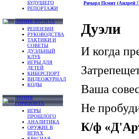
БУДУЩЕГО
Ричард Псмит (Андрей 
РЕПОРТАЖИ
ЛИНИЯ ФРОНТА
Дуэли
РЕЦЕНЗИИ
РУКОВОДСТВА
ТАКТИКИ И
СОВЕТЫ
И когда пр
ДУЭЛЬНЫЙ
КЛУБ
ИГРЫ ДЛЯ
Затрепещет
ДЕТЕЙ
КИБЕРСПОРТ
ВИДЕОЖУРНАЛ
КОДЫ
Ваша совес
ЛИНИЯ
ГОРИЗОНТА
Не пробуди
ИГРЫ
ПРОШЛОГО
АНАЛИТИКА
К/ф «Д'Ар
ОРУЖИЕ В
ИГРАХ
КРАСНАЯ