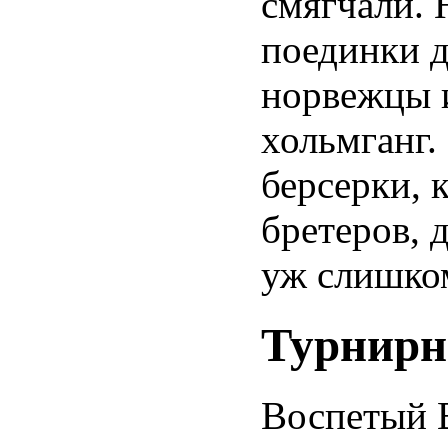
смягчали. 
поединки д
норвежцы и
хольмганг.
берсерки, 
бретеров, 
уж слишко
Турнирн
Воспетый 