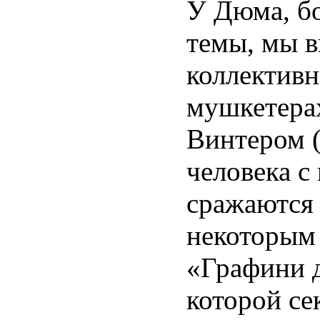
У Дюма, б
темы, мы 
коллективн
мушкетерах
Винтером (
человека с
сражаются 
некоторым 
«Графини д
которой се