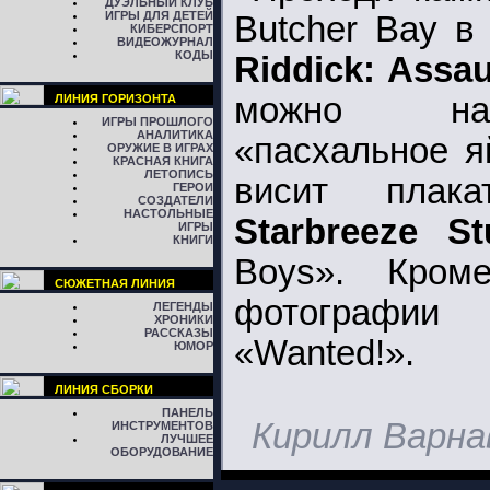
ДУЭЛЬНЫЙ КЛУБ
ИГРЫ ДЛЯ ДЕТЕЙ
Butcher Bay 
КИБЕРСПОРТ
ВИДЕОЖУРНАЛ
КОДЫ
Riddick: Assau
можно на
ЛИНИЯ ГОРИЗОНТА
ИГРЫ ПРОШЛОГО
АНАЛИТИКА
«пасхальное я
ОРУЖИЕ В ИГРАХ
КРАСНАЯ КНИГА
ЛЕТОПИСЬ
висит плак
ГЕРОИ
СОЗДАТЕЛИ
НАСТОЛЬНЫЕ
Starbreeze St
ИГРЫ
КНИГИ
Boys». Кром
СЮЖЕТНАЯ ЛИНИЯ
фотографии
ЛЕГЕНДЫ
ХРОНИКИ
РАССКАЗЫ
«Wanted!».
ЮМОР
ЛИНИЯ СБОРКИ
ПАНЕЛЬ
Кирилл Варна
ИНСТРУМЕНТОВ
ЛУЧШЕЕ
ОБОРУДОВАНИЕ