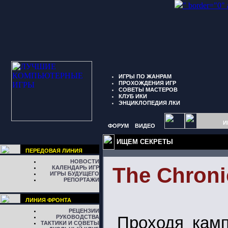
" border="0"
ИГРЫ ПО ЖАНРАМ
ПРОХОЖДЕНИЯ ИГР
СОВЕТЫ МАСТЕРОВ
КЛУБ ИКИ
ЭНЦИКЛОПЕДИЯ ЛКИ
И
ФОРУМ
ВИДЕО
ИЩЕМ СЕКРЕТЫ
ПЕРЕДОВАЯ ЛИНИЯ
НОВОСТИ
The Chronic
КАЛЕНДАРЬ ИГР
ИГРЫ БУДУЩЕГО
РЕПОРТАЖИ
ЛИНИЯ ФРОНТА
РЕЦЕНЗИИ
РУКОВОДСТВА
Проходя кам
ТАКТИКИ И СОВЕТЫ