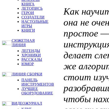
КНИГА
Как научит
ЛЕТОПИСЬ
ГЕРОИ
СОЗДАТЕЛИ
она не оче
НАСТОЛЬНЫЕ
ИГРЫ
простое —
КНИГИ
СЮЖЕТНАЯ
инструкция
ЛИНИЯ
ЛЕГЕНДЫ
делает сле
ХРОНИКИ
РАССКАЗЫ
же алгори
ЮМОР
стоит изуч
ЛИНИЯ СБОРКИ
ПАНЕЛЬ
ИНСТРУМЕНТОВ
разобравши
ЛУЧШЕЕ
ОБОРУДОВАНИЕ
чтобы нах
ВИДЕОЖУРНАЛ