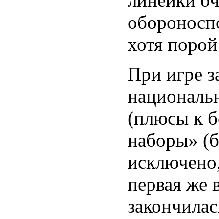
линейки о
обороноспо
хотя порой
При игре з
национальн
(плюсы к б
наборы» (б
исключено,
первая же 
закончилас