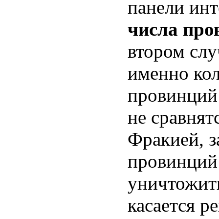
панели инт
числа про
втором слу
именно кол
провинций 
не сравнят
Фракией, з
провинций 
уничтожить
касается р