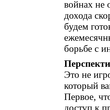
войнах не 
дохода ско
будем гото
ежемесячны
борьбе с и
Перспекти
Это не игр
который ва
Первое, что
доступ к п