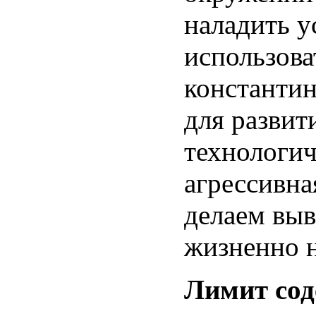
наладить 
использова
константи
для развит
технологич
агрессивна
делаем вы
жизненно 
Лимит со