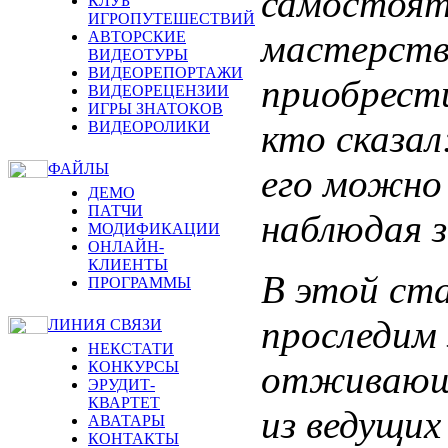
самостояте
КЛУБ
ИГРОПУТЕШЕСТВИЙ
мастерств
АВТОРСКИЕ
ВИДЕОТУРЫ
ВИДЕОРЕПОРТАЖИ
приобрест
ВИДЕОРЕЦЕНЗИИ
ИГРЫ ЗНАТОКОВ
кто сказа
ВИДЕОРОЛИКИ
ФАЙЛЫ
его можно
ДЕМО
ПАТЧИ
наблюдая з
МОДИФИКАЦИИ
ОНЛАЙН-
КЛИЕНТЫ
В этой ст
ПРОГРАММЫ
проследим
ЛИНИЯ СВЯЗИ
НЕКСТАТИ
отживающе
КОНКУРСЫ
ЭРУДИТ-
КВАРТЕТ
из ведущих
АВАТАРЫ
КОНТАКТЫ