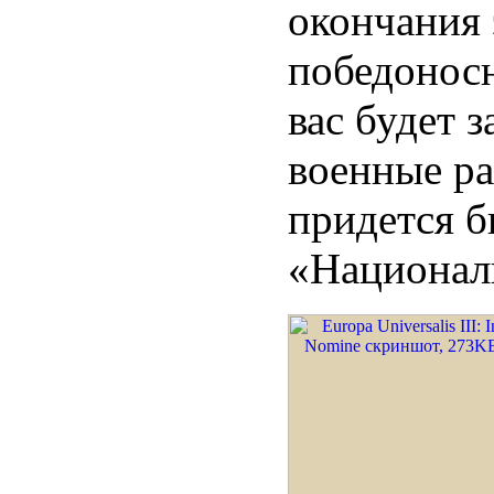
окончания 
победонос
вас будет з
военные ра
придется б
«Национал