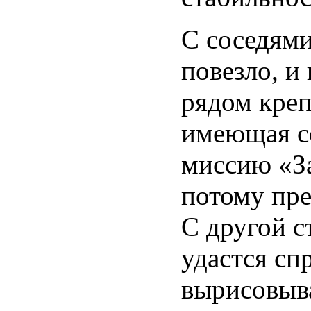
С соседям
повезло, и
рядом креп
имеющая с
миссию «За
потому пр
С другой с
удастся сп
вырисовыва