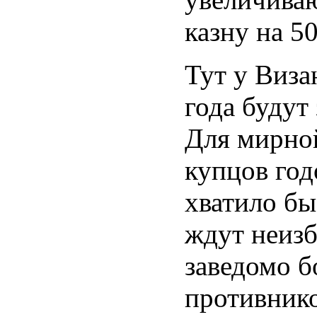
казну на 5
Тут у Виза
года будут
Для мирно
купцов год
хватило бы
ждут неиз
заведомо б
противнико