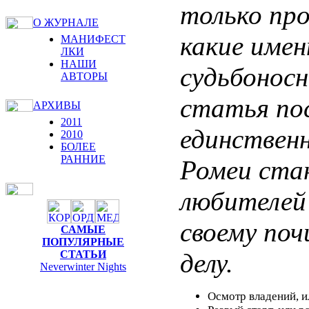
только про
О ЖУРНАЛЕ
какие имен
МАНИФЕСТ
ЛКИ
НАШИ
судьбоносн
АВТОРЫ
статья пос
АРХИВЫ
2011
единственн
2010
БОЛЕЕ
РАННИЕ
Ромеи стан
любителей
своему поч
САМЫЕ
ПОПУЛЯРНЫЕ
делу.
СТАТЬИ
Neverwinter Nights
Осмотр владений, и