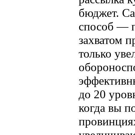
бюджет. С
способ — 
захватом п
только уве
обороноспо
эффективн
до 20 уров
когда вы п
провинциях
увеличива