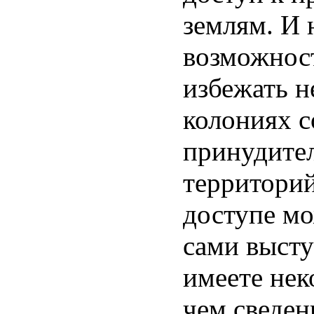
землям. И 
возможнос
избежать н
колониях 
принудите
территорий
доступе мо
сами высту
имеете не
чем сведен