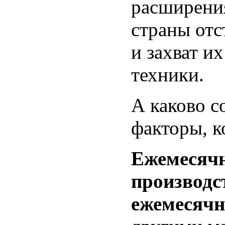
расширения
страны отс
и захват и
техники.
А каково с
факторы, к
Ежемесяч
производс
ежемесяч