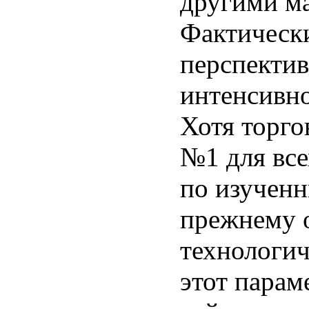
другими м
Фактически
перспективе
интенсивно
Хотя торго
№1 для все
по изученн
прежнему 
технологич
этот парам