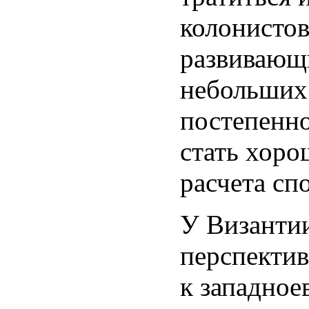
колонистов
развивающи
небольших 
постепенно
стать хоро
расчета сп
У Византии
перспектив
к западное