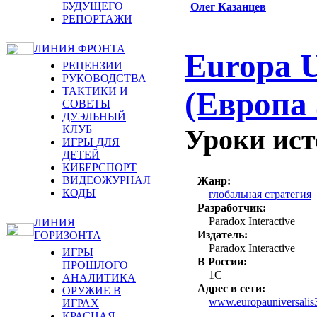
БУДУЩЕГО
Олег Казанцев
РЕПОРТАЖИ
ЛИНИЯ ФРОНТА
Europa U
РЕЦЕНЗИИ
РУКОВОДСТВА
ТАКТИКИ И
(Европа 
СОВЕТЫ
ДУЭЛЬНЫЙ
КЛУБ
Уроки ис
ИГРЫ ДЛЯ
ДЕТЕЙ
КИБЕРСПОРТ
ВИДЕОЖУРНАЛ
Жанр:
КОДЫ
глобальная стратегия
Разработчик:
Paradox Interactive
ЛИНИЯ
Издатель:
ГОРИЗОНТА
Paradox Interactive
ИГРЫ
В России:
ПРОШЛОГО
1C
АНАЛИТИКА
Адрес в сети:
ОРУЖИЕ В
www.europauniversalis
ИГРАХ
КРАСНАЯ