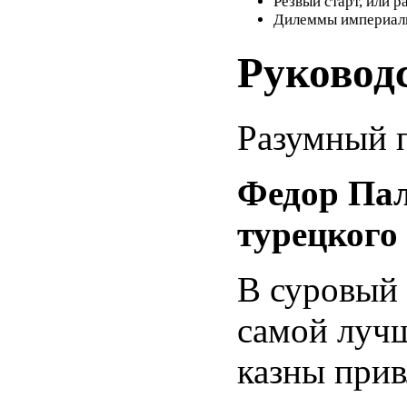
Резвый старт, или р
Дилеммы империали
Руковод
Разумный п
Федор Пал
турецкого 
В суровый 
самой лучш
казны прив