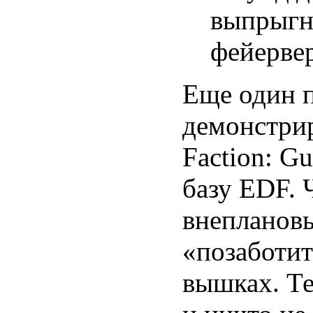
выпрыгн
фейервер
Еще один 
демонстри
Faction: G
базу EDF. 
внеплановы
«позаботи
вышках. Те