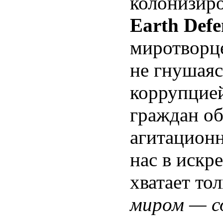
колонизиро
Earth Defe
миротворце
не гнушаяс
коррупцией
граждан о
агитационн
нас в искр
хватает тол
миром — с