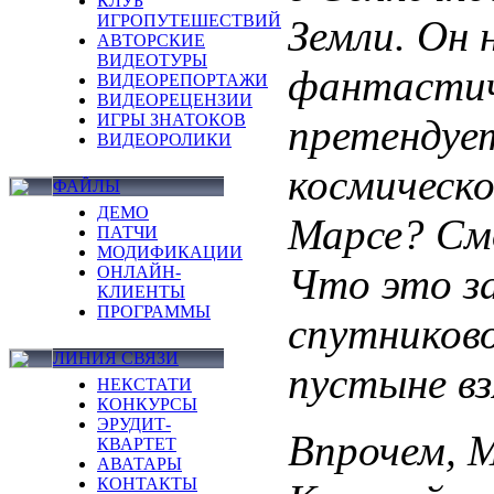
КЛУБ
ИГРОПУТЕШЕСТВИЙ
Земли. Он
АВТОРСКИЕ
ВИДЕОТУРЫ
фантастич
ВИДЕОРЕПОРТАЖИ
ВИДЕОРЕЦЕНЗИИ
ИГРЫ ЗНАТОКОВ
претендует
ВИДЕОРОЛИКИ
космическо
ФАЙЛЫ
ДЕМО
Марсе? См
ПАТЧИ
МОДИФИКАЦИИ
Что это з
ОНЛАЙН-
КЛИЕНТЫ
ПРОГРАММЫ
спутников
ЛИНИЯ СВЯЗИ
пустыне вз
НЕКСТАТИ
КОНКУРСЫ
ЭРУДИТ-
Впрочем, М
КВАРТЕТ
АВАТАРЫ
КОНТАКТЫ