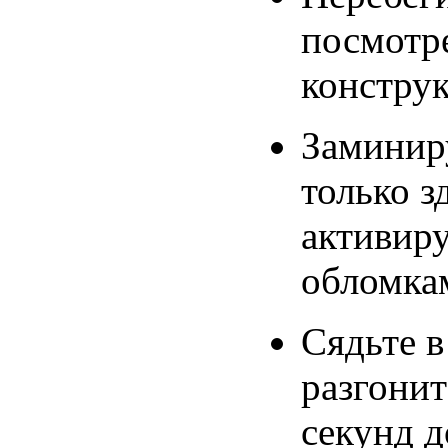
посмотре
констру
Заминир
только з
активиру
обломка
Сядьте 
разгонит
секунд 