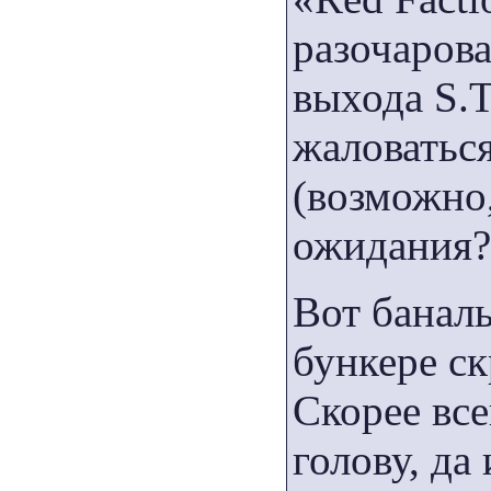
разочарова
выхода S.T
жаловаться
(возможно,
ожидания?
Вот банал
бункере с
Скорее все
голову, да