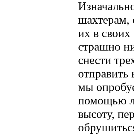
Изначальн
шахтерам, 
их в своих
страшно ни
снести тре
отправить 
мы опробуе
помощью л
высоту, пе
обрушиться