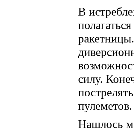
В истребле
полагаться
ракетницы.
диверсионн
возможнос
силу. Коне
пострелять
пулеметов.
Нашлось ме