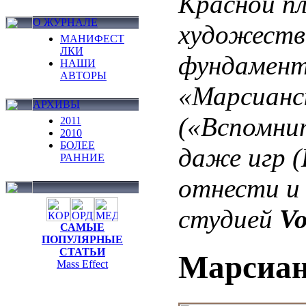
Красной п
О ЖУРНАЛЕ
художестве
МАНИФЕСТ
ЛКИ
фундамент
НАШИ
АВТОРЫ
«Марсианс
АРХИВЫ
(«Вспомнит
2011
2010
БОЛЕЕ
даже игр 
РАННИЕ
отнести и
студией
Vo
САМЫЕ
ПОПУЛЯРНЫЕ
СТАТЬИ
Марсиан
Mass Effect