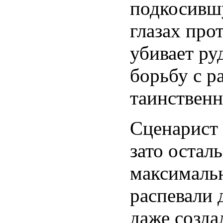
подкосивш
глазах про
убивает ру
борьбу с р
таинственн
Сценарист 
зато остал
максимальн
распевали 
даже созда