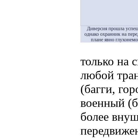
Диверсия прошла успеш
однако охранник на пер
плане явно глухонемо
только на 
любой тра
(багги, го
военный (б
более внуш
передвиж