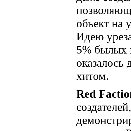
позволяющ
объект на 
Идею уреза
5% былых 
оказалось 
хитом.
Red Factio
создателей
демонстрир