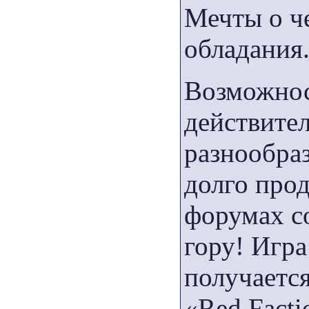
Мечты о ч
обладания
Возможност
действите
разнообраз
долго про
форумах с
гору! Игр
получается
«Red Facti