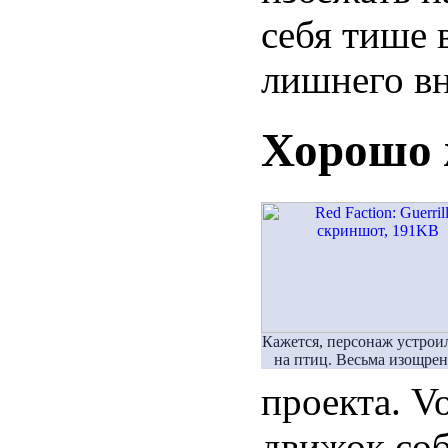
себя тише 
лишнего в
Хорошо 
Кажется, персонаж устрои
на птиц. Весьма изощре
проекта. Vo
движок соб