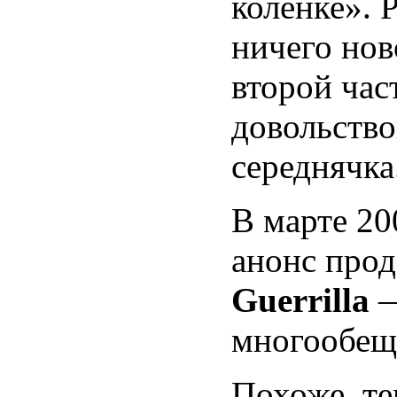
коленке». 
ничего нов
второй час
довольство
середнячка
В марте 20
анонс про
Guerrilla
—
многообещ
Похоже, т