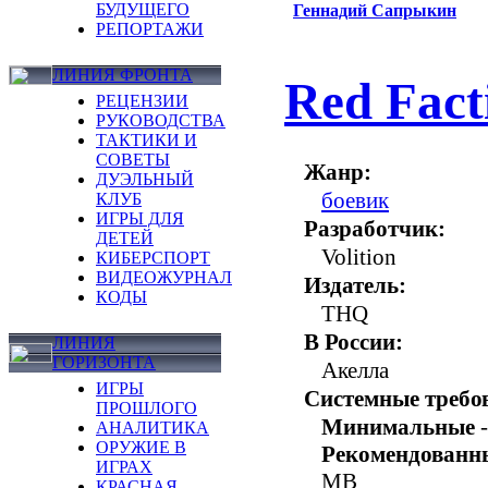
БУДУЩЕГО
Геннадий Сапрыкин
РЕПОРТАЖИ
ЛИНИЯ ФРОНТА
Red Fact
РЕЦЕНЗИИ
РУКОВОДСТВА
ТАКТИКИ И
СОВЕТЫ
Жанр:
ДУЭЛЬНЫЙ
боевик
КЛУБ
ИГРЫ ДЛЯ
Разработчик:
ДЕТЕЙ
Volition
КИБЕРСПОРТ
ВИДЕОЖУРНАЛ
Издатель:
КОДЫ
THQ
В России:
ЛИНИЯ
ГОРИЗОНТА
Акелла
ИГРЫ
Системные требо
ПРОШЛОГО
Минимальные
-
АНАЛИТИКА
ОРУЖИЕ В
Рекомендованн
ИГРАХ
MB
КРАСНАЯ