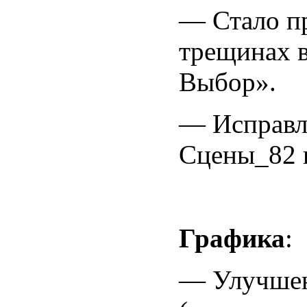
— Стало пр
трещинах в
Выбор».
— Исправл
Сцены_82 н
Графика
:
— Улучшен