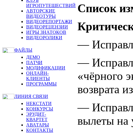
КЛУБ
Список из
ИГРОПУТЕШЕСТВИЙ
АВТОРСКИЕ
ВИДЕОТУРЫ
ВИДЕОРЕПОРТАЖИ
Критичес
ВИДЕОРЕЦЕНЗИИ
ИГРЫ ЗНАТОКОВ
ВИДЕОРОЛИКИ
— Исправл
ФАЙЛЫ
ДЕМО
— Исправл
ПАТЧИ
МОДИФИКАЦИИ
«чёрного э
ОНЛАЙН-
КЛИЕНТЫ
ПРОГРАММЫ
возврата из
ЛИНИЯ СВЯЗИ
— Исправл
НЕКСТАТИ
КОНКУРСЫ
ЭРУДИТ-
вылеты на 
КВАРТЕТ
АВАТАРЫ
КОНТАКТЫ