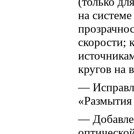
(только дл
на системе
прозрачнос
скорости; 
источникам
кругов на 
— Исправл
«Размытия
— Добавлен
оптической