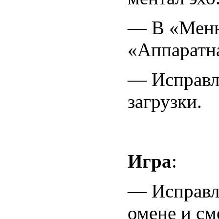
— В «Меню
«Аппаратна
— Исправл
загрузки.
Игра
:
— Исправле
омене и см