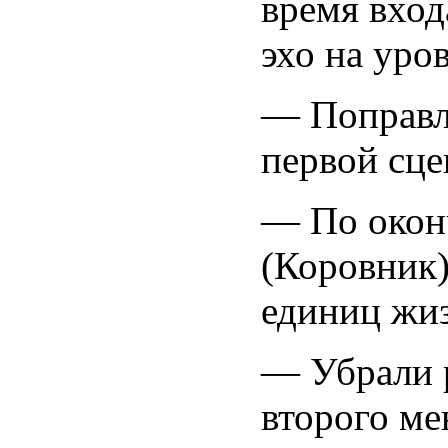
время вход
эхо на уро
— Поправл
первой сце
— По окон
(Коровник)
единиц жиз
— Убрали 
второго ме