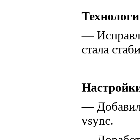
Технологи
— Исправл
стала стаб
Настройк
— Добавила
vsync.
— Доработ