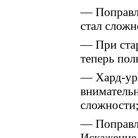
— Поправле
стал сложн
— При стар
теперь пол
— Хард-уро
внимательн
сложности
— Поправле
Искажение