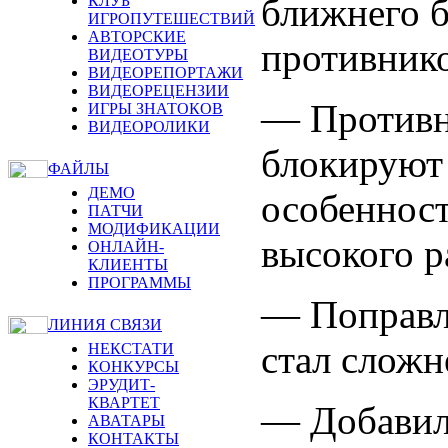
ближнего б
КЛУБ
ИГРОПУТЕШЕСТВИЙ
АВТОРСКИЕ
противнико
ВИДЕОТУРЫ
ВИДЕОРЕПОРТАЖИ
ВИДЕОРЕЦЕНЗИИ
— Противн
ИГРЫ ЗНАТОКОВ
ВИДЕОРОЛИКИ
блокируют 
ФАЙЛЫ
ДЕМО
особенност
ПАТЧИ
МОДИФИКАЦИИ
высокого р
ОНЛАЙН-
КЛИЕНТЫ
ПРОГРАММЫ
— Поправл
ЛИНИЯ СВЯЗИ
стал сложн
НЕКСТАТИ
КОНКУРСЫ
ЭРУДИТ-
КВАРТЕТ
— Добавил
АВАТАРЫ
КОНТАКТЫ