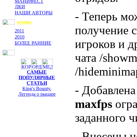
МАНИФЕСТ
ЛКИ
- Теперь м
НАШИ АВТОРЫ
АРХИВЫ
получение с
2011
2010
игроков и д
БОЛЕЕ РАННИЕ
чата /showm
/hideminimap
САМЫЕ
ПОПУЛЯРНЫЕ
СТАТЬИ
- Добавлена
King's Bounty.
Легенда о рыцаре
maxfps
огра
заданного ч
- Внесены н