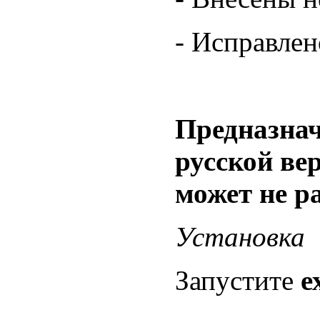
- Исправлен
Предназнач
русской ве
может не р
Установка
Запустите
е