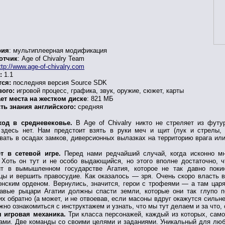
рия
: мультиплеерная модификация
отчик
: Age of Chivalry Team
ttp://www.age-of-chivalry.com
:
1.1
тся:
последняя версия Source SDK
вого:
игровой процесс, графика, звук, оружие, сюжет, карты
ет места на жестком диске
: 821 МБ
ть знания английского:
средняя
ход в средневековье.
В Age of Chivalry никто не стреляет из футу
 здесь нет. Нам предстоит взять в руки меч и щит (лук и стрелы,
вать в осадах замков, диверсионных вылазках на территорию врага ил
т в сетевой игре.
Перед нами редчайший случай, когда исконно мн
Хоть он тут и не особо выдающийся, но этого вполне достаточно, ч
ит в вымышленном государстве Агатия, которое не так давно поки
цы и вершить правосудие. Как оказалось — зря. Очень скоро власть в
нским орденом. Вернулись, значится, герои с трофеями — а там царят
равые рыцари Агатии должны спасти земли, которые они так глупо 
их обратно (а может, и не отвоевав, если масоны вдруг окажутся сильн
жно ознакомиться с инструктажем и узнать, что мы тут делаем и за что,
 игровая механика.
Три класса персонажей, каждый из которых, само
ами. Две команды со своими целями и заданиями. Уникальный для любо