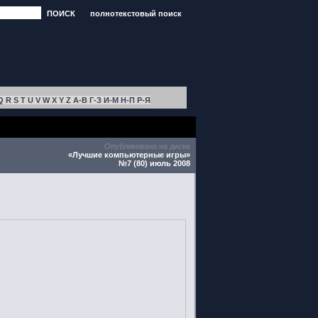
ПОИСК
полнотекстовый поиск
Q
R
S
T
U
V
W
X
Y
Z
А-В
Г-З
И-М
Н-П
Р-Я
Опубликовано на диске
«Лучшие компьютерные игры»
№7 (80) июль 2008