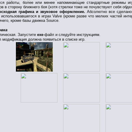
тся работы, более или менее напоминающие стандартные режимы игр
ов в сторону ближнего боя (хотя стрелки тоже не почувствуют себя обде
осходная графика и звуковое оформление.
Абсолютно все сделано с
 использовавшегося в играх Valve (кроме разве что мелких частей ин
ичего, кроме базы движка Source.
овка
тическая. Запустите
exe
-файл и следуйте инструкциям.
m модификация должна появиться в списке игр.