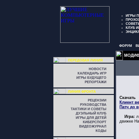
ИГРЫ 
ПРОХО
СОВЕТ
КЛУБ И
ЭНЦИК
ФОРУМ
В
МОДИФ
ПЕРЕДОВАЯ ЛИНИЯ
НОВОСТИ
КАЛЕНДАРЬ ИГР
ИГРЫ БУДУЩЕГО
РЕПОРТАЖИ
ЛИНИЯ ФРОНТА
Скачать
РЕЦЕНЗИИ
Клиент ве
РУКОВОДСТВА
Патч до в
ТАКТИКИ И СОВЕТЫ
ДУЭЛЬНЫЙ КЛУБ
Игра:
лю
ИГРЫ ДЛЯ ДЕТЕЙ
движке Hal
КИБЕРСПОРТ
ВИДЕОЖУРНАЛ
КОДЫ