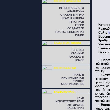
ЛИНИЯ ГОРИЗОНТА
ИГРЫ ПРОШЛОГО
АНАЛИТИКА
ОРУЖИЕ В ИГРАХ
КРАСНАЯ КНИГА
ЛЕТОПИСЬ
Катего
ГЕРОИ
Разраб
СОЗДАТЕЛИ
НАСТОЛЬНЫЕ ИГРЫ
Сайт:
h
КНИГИ
Версия
Требуе
СЮЖЕТНАЯ ЛИНИЯ
Что но
Занима
ЛЕГЕНДЫ
Важнос
ХРОНИКИ
РАССКАЗЫ
• Пере
ЮМОР
пейзажей
поучаство
ЛИНИЯ СБОРКИ
стенку.
ПАНЕЛЬ
• Сюже
ИНСТРУМЕНТОВ
сюжетом. 
ЛУЧШЕЕ
происход
ОБОРУДОВАНИЕ
крестонос
себя Масо
ВИДЕОЖУРНАЛ
теперь б
отвоевав 
КЛУБ
битвой мо
ИГРОПУТЕШЕСТВИЙ
•
Новая
АВТОРСКИЕ
ВИДЕОТУРЫ
недостатк