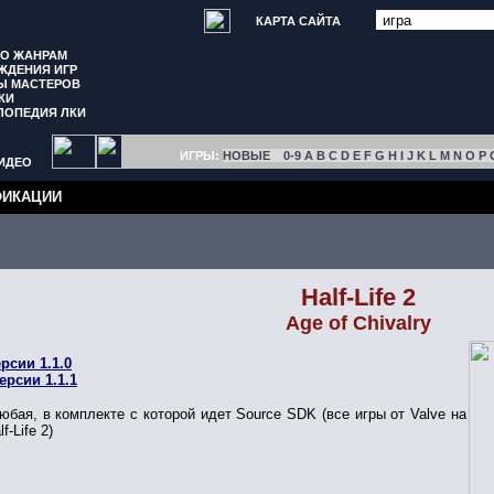
КАРТА САЙТА
ПО ЖАНРАМ
ЖДЕНИЯ ИГР
Ы МАСТЕРОВ
КИ
ЛОПЕДИЯ ЛКИ
ИГРЫ:
НОВЫЕ
0-9
A
B
C
D
E
F
G
H
I
J
K
L
M
N
O
P
ИДЕО
ИКАЦИИ
Half-Life 2
Age of Chivalry
рсии 1.1.0
ерсии 1.1.1
бая, в комплекте с которой идет Source SDK (все игры от Valve на
f-Life 2)