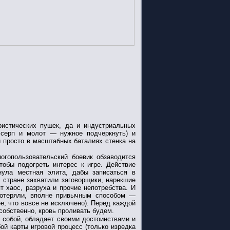
ристических пушек, да и индустриальных
 серп и молот — нужное подчеркнуть) и
и просто в масштабных баталиях стенка на
огопользовательский боевик обзаводится
тобы подогреть интерес к игре. Действие
нула местная элита, дабы записаться в
 стране захватили заговорщики, нарекшие
 хаос, разруха и прочие непотребства. И
потеряли, вполне привычным способом —
ее, что вовсе не исключено). Перед каждой
 собственно, кровь проливать будем.
 собой, обладает своими достоинствами и
й карты игровой процесс (только изредка