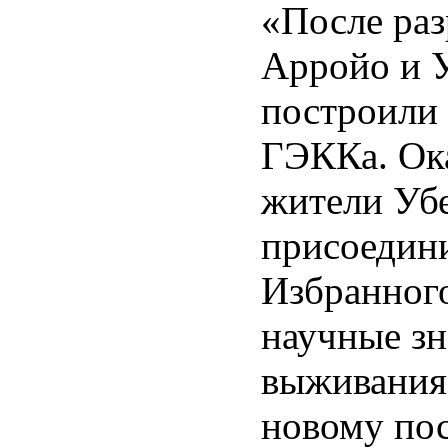
«После ра
Арройо и 
построили
ГЭККа. Ока
жители Уб
присоедин
Избранного
научные зн
выживания
новому пос