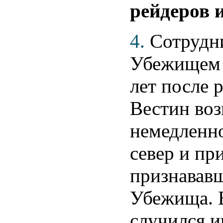
рейдеров 
4.
Сотрудн
Убежищем п
лет после 
Вестин воз
немедленн
север и пр
признававш
Убежища. В
случился и