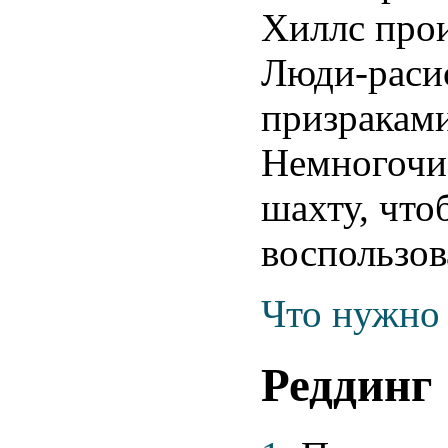
Хиллс про
Люди-расис
призраками
Немногочи
шахту, что
воспользов
Что нужно 
Реддинг