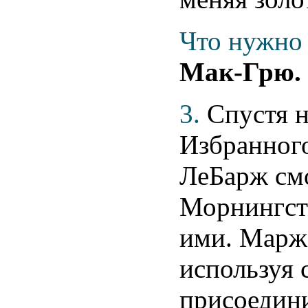
Что нужно 
Мак-Грю.
3.
Спустя н
Избранног
ЛеБарж см
Морнингста
ими. Марж 
используя 
присоедини