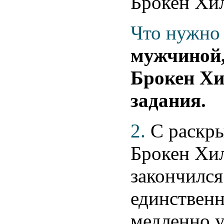
Брокен Хил
Что нужно 
мужчиной,
Брокен Хи
задания.
2.
С раскры
Брокен Хил
закончился
единственн
медленно у