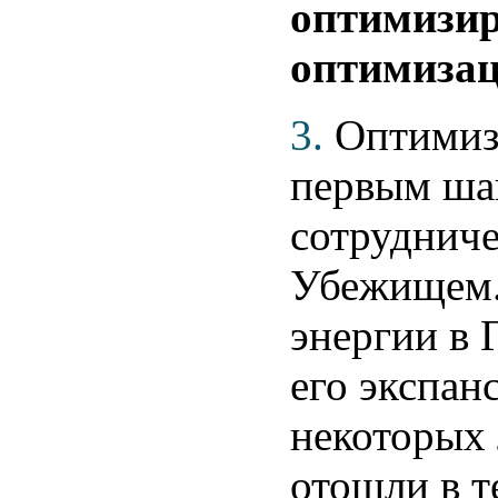
оптимизир
оптимиза
3.
Оптимиза
первым ша
сотрудниче
Убежищем.
энергии в 
его экспан
некоторых
отошли в т