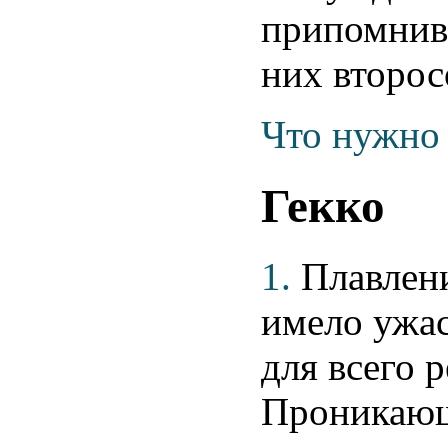
припомнив 
них второс
Что нужно 
Гекко
1.
Плавлени
имело ужа
для всего р
Проникающ