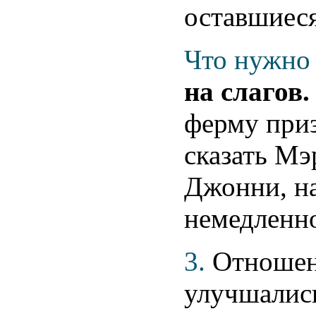
оставшиеся
Что нужно 
на слагов
ферму приз
сказать М
Джонни, на
немедленно
3.
Отношен
улучшались