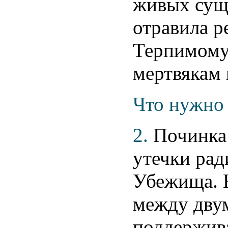
живых суще
отравила р
Терпимому
мертвякам 
Что нужно 
2.
Починка 
утечки рад
Убежища. 
между дву
поддержив