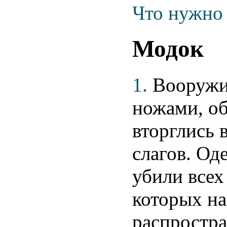
Что нужно 
Модок
1.
Вооружи
ножами, о
вторглись 
слагов. Од
убили всех
которых на
распростра