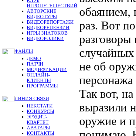
КЛУБ
ИГРОПУТЕШЕСТВИЙ
обаянием, 
АВТОРСКИЕ
ВИДЕОТУРЫ
раз. Вот п
ВИДЕОРЕПОРТАЖИ
ВИДЕОРЕЦЕНЗИИ
ИГРЫ ЗНАТОКОВ
разговоры 
ВИДЕОРОЛИКИ
случайных 
ФАЙЛЫ
ДЕМО
не об оруж
ПАТЧИ
МОДИФИКАЦИИ
ОНЛАЙН-
персонажа 
КЛИЕНТЫ
ПРОГРАММЫ
Так вот, н
ЛИНИЯ СВЯЗИ
выразили н
НЕКСТАТИ
КОНКУРСЫ
ЭРУДИТ-
оружие и п
КВАРТЕТ
АВАТАРЫ
понимаю. Н
КОНТАКТЫ