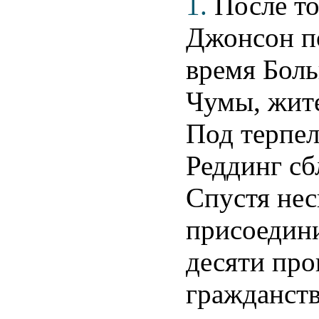
1.
После то
Джонсон п
время Бол
Чумы, жите
Под терпе
Реддинг с
Спустя не
присоедини
десяти про
гражданств