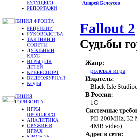
БУДУЩЕГО
Андрей Белоусов
РЕПОРТАЖИ
ЛИНИЯ ФРОНТА
Fallout 2
РЕЦЕНЗИИ
РУКОВОДСТВА
ТАКТИКИ И
Судьбы го
СОВЕТЫ
ДУЭЛЬНЫЙ
КЛУБ
ИГРЫ ДЛЯ
Жанр:
ДЕТЕЙ
ролевая игра
КИБЕРСПОРТ
Издатель:
ВИДЕОЖУРНАЛ
КОДЫ
Black Isle Studiou
В России:
ЛИНИЯ
1C
ГОРИЗОНТА
ИГРЫ
Системные требо
ПРОШЛОГО
PII-200MHz, 32 
АНАЛИТИКА
4MB video)
ОРУЖИЕ В
ИГРАХ
Адрес в сети:
КРАСНАЯ