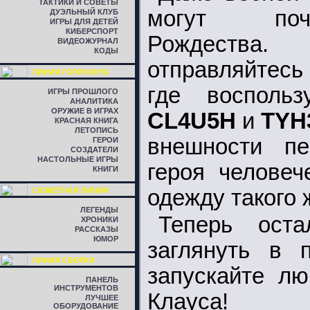
ТАКТИКИ И СОВЕТЫ
могут поч
ДУЭЛЬНЫЙ КЛУБ
ИГРЫ ДЛЯ ДЕТЕЙ
КИБЕРСПОРТ
Рождества
ВИДЕОЖУРНАЛ
КОДЫ
отправляйтесь 
ЛИНИЯ ГОРИЗОНТА
где воспольз
ИГРЫ ПРОШЛОГО
АНАЛИТИКА
ОРУЖИЕ В ИГРАХ
CL4U5H
и
TYH
КРАСНАЯ КНИГА
ЛЕТОПИСЬ
внешности пе
ГЕРОИ
СОЗДАТЕЛИ
НАСТОЛЬНЫЕ ИГРЫ
героя человеч
КНИГИ
одежду такого 
СЮЖЕТНАЯ ЛИНИЯ
ЛЕГЕНДЫ
Теперь ост
ХРОНИКИ
РАССКАЗЫ
ЮМОР
заглянуть в 
ЛИНИЯ СБОРКИ
запускайте лю
ПАНЕЛЬ
ИНСТРУМЕНТОВ
Клауса!
ЛУЧШЕЕ
ОБОРУДОВАНИЕ