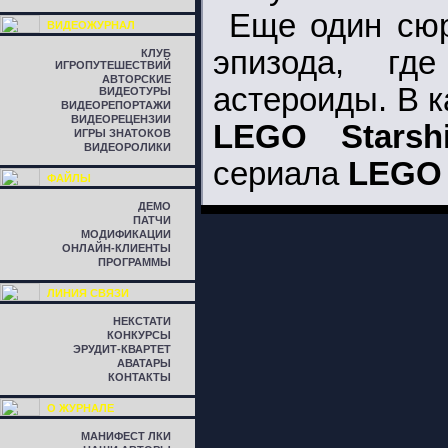
Еще один сюр
ВИДЕОЖУРНАЛ
эпизода, гд
КЛУБ
ИГРОПУТЕШЕСТВИЙ
АВТОРСКИЕ
астероиды. В к
ВИДЕОТУРЫ
ВИДЕОРЕПОРТАЖИ
ВИДЕОРЕЦЕНЗИИ
LEGO Starsh
ИГРЫ ЗНАТОКОВ
ВИДЕОРОЛИКИ
сериала
LEGO 
ФАЙЛЫ
ДЕМО
ПАТЧИ
МОДИФИКАЦИИ
ОНЛАЙН-КЛИЕНТЫ
ПРОГРАММЫ
ЛИНИЯ СВЯЗИ
НЕКСТАТИ
КОНКУРСЫ
ЭРУДИТ-КВАРТЕТ
АВАТАРЫ
КОНТАКТЫ
О ЖУРНАЛЕ
МАНИФЕСТ ЛКИ