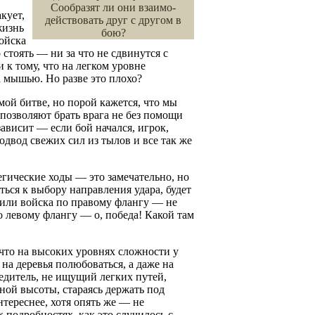
Сообразят ли они взаимо-
кует,
действовать друг с другом в
жизнь
бою?
ойска
стоять — ни за что не сдвинутся с
 к тому, что на легком уровне
 мышью. Но разве это плохо?
амой битве, но порой кажется, что мы
позволяют брать врага не без помощи
зависит — если бой начался, игрок,
одвод свежих сил из тылов и все так же
егические ходы — это замечательно, но
ться к выбору направления удара, будет
вили войска по правому флангу — не
о левому флангу — о, победа! Какой там
что на высоких уровнях сложности у
 на деревья полюбоваться, а даже на
бедитель, не ищущий легких путей,
ной высоты, стараясь держать под
нтереснее, хотя опять же — не
 подробностях, как это случилось с