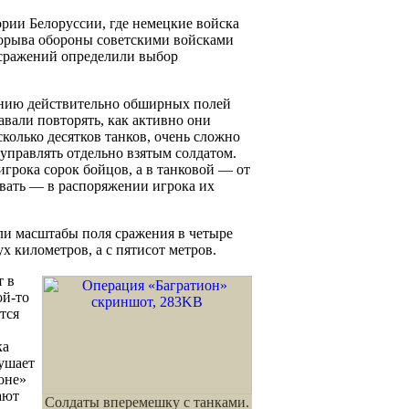
рии Белоруссии, где немецкие войска
рорыва обороны советскими войсками
 сражений определили выбор
данию действительно обширных полей
авали повторять, как активно они
колько десятков танков, очень сложно
я управлять отдельно взятым солдатом.
грока сорок бойцов, а в танковой — от
вать — в распоряжении игрока их
ли масштабы поля сражения в четыре
ух километров, а с пятисот метров.
т в
ой-то
тся
ка
лушает
оне»
ают
Солдаты вперемешку с танками.