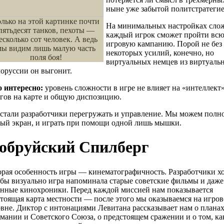
ныне уже забытой политстратеги
лько на этой картинке почти
На минимальных настройках сло
пятьдесят танков, пехоты —
каждый игрок сможет пройти вс
есколько сот человек. А ведь
игровую кампанию. Порой не без
мы видим лишь малую часть
некоторых усилий, конечно, но
поля боя!
виртуальных немцев из виртуаль
оруссии он выгонит.
о интересно:
уровень сложности в игре не влияет на «интеллект»
гов на карте и общую диспозицию.
стали разработчики перегружать и управление. Мы можем полн
лый экран, и играть при помощи одной лишь мышки.
обруйский Спилберг
рая особенность игры — кинематографичность. Разработчики хо
бы визуально игра напоминала старые советские фильмы и даже
енные кинохроники. Перед каждой миссией нам показывается
тоящая карта местности — после этого мы оказываемся на игро
вне. Диктор с интонациями Левитана рассказывает нам о плана
мании и Советского Союза, о предстоящем сражении и о том, к