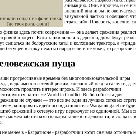
анимацию. Они, впрочем, и сейча
внешний вид игры не окончателен
визуальной частью и обещают, чт
инокий солдат на фоне танка.
стратегий». Поверить, конечно, с
Где твоя рота, фриц?
о физика здесь почти современна — она делает сражения реалист
игровой процесс. Если танки вошли в деревню, дома будут реал
ут сыпаться на белорусские хаты и колхозные трактора, а «трид
ди бегущей в атаку пехоты снаряд если и не убьет, то разбросает с
еловежская пуща
аши прогрессивные времена без многопользовательской игры
уда, ведь именно сетевой режим, сделанный не для галочки, дае
можность продлить интерес игрока. И здесь разработчики
ентируются на тот же World in Conflict. Выбор объекта для
ражания не случаен — это все же одна из лучших сетевых страт
очем, копировать идейного вдохновителя Wargaming.net не будет
штаб сражений в сетевую игру перекочует из одиночной. Мы все
не сможем заботиться о каждом танке в отдельности, и солдаты в
ю.
 не менее в «Багратионе» разработчики хотят сначала отточит