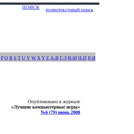
ПОИСК
полнотекстовый поиск
P
Q
R
S
T
U
V
W
X
Y
Z
А-В
Г-З
И-М
Н-П
Р-Я
Опубликовано в журнале
«Лучшие компьютерные игры»
№6 (79) июнь 2008