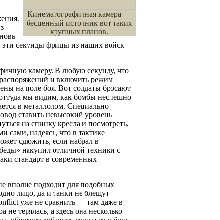
Кинематографичная камера —
жения.
бесценный источник вот таких
из
крупных планов.
вновь
 в эти секунды фрицы из наших войск
ичную камеру. В любую секунду, что
и распоряжений и включить режим
ены на поле боя. Вот солдаты бросают
и оттуда мы видим, как бомбы неспешно
ается в металлолом. Специально
повод ставить невысокий уровень
уться на спинку кресла и посмотреть,
 сами, надеясь, что в тактике
ожет сдюжить, если набрал в
обеды» накупил отличной техники с
аки стандарт в современных
 не вполне подходит для подобных
одно лицо, да и танки не блещут
nflict уже не сравнить — там даже в
 не терялась, а здесь она несколько
вда, обещают добавить солдатам в бою