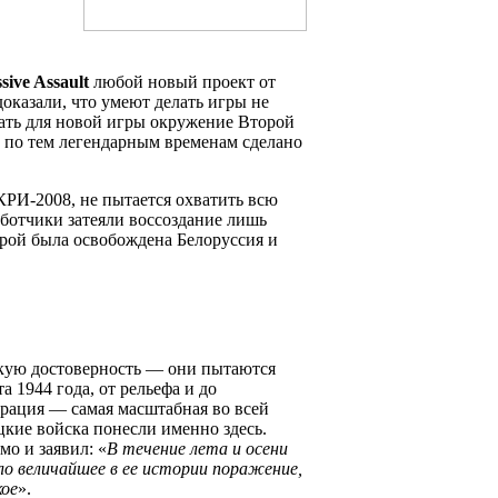
sive Assault
любой новый проект от
оказали, что умеют делать игры не
рать для новой игры окружение Второй
 по тем легендарным временам сделано
КРИ-2008, не пытается охватить всю
аботчики затеяли воссоздание лишь
орой была освобождена Белоруссия и
скую достоверность — они пытаются
а 1944 года, от рельефа и до
ерация — самая масштабная во всей
цкие войска понесли именно здесь.
мо и заявил: «
В течение лета и осени
ло величайшее в ее истории поражение,
кое
».