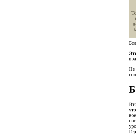
То
н
Бел
Эт
вра
Не 
го
Б
Вто
что
во
нас
уро
Гер