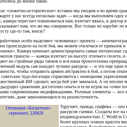
атились до жизни такой.
ие «сюжетно-исторические» вставки мы увидим и во время сра
карте у нас всегда несколько задач — когда мы выполняем одну 
, камера перестает повиноваться нам, взлетает ввысь, и диктор 
сказывает нам, что же мы совершили. Вот только не нарубят ли
усту где-то там, внизу?
зработчики особо выделяют «изюминку» проекта — кинематограф
ни происходило на поле боя, мы можем отвлечься от приказов 
оники». Камера начинает демонстрировать самые интересные сц
окопов гранаты — камера взлетает на высоту птичьего полета, 
ают на стройные ряды танков и вся наша бронетехника превращ
ченный модуль сам находит лучшие ракурсы — и это еще один 
жности, чтобы отправить армию абстрактно в бой, а потом откин
 советские чудо-богатыри справляются с немецкими укреплениями
жественный ИИ сдюжит, когда бой уже завязался. А он вполне м
дыдущих сражениях достаточно опыта и если игрок на «очки п
мыми современными модификациями. Ролевые элементы — все-т
атегиях, даже замахивающихся на реалистичность.
Удручает, правда, графика — она
ракурсов съемки. Солдаты все на 
индивидуальностью. С World in Co
более крупных планах красота мира
расплывается. Разработчики, пра