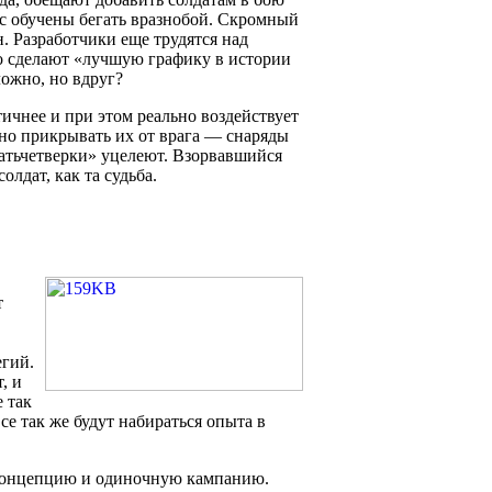
с обучены бегать вразнобой. Скромный
. Разработчики еще трудятся над
о сделают «лучшую графику в истории
ложно, но вдруг?
ичнее и при этом реально воздействует
ьно прикрывать их от врага — снаряды
цатьчетверки» уцелеют. Взорвавшийся
олдат, как та судьба.
т
егий.
, и
 так
се так же будут набираться опыта в
ь концепцию и одиночную кампанию.