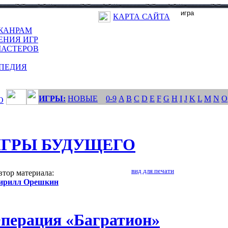
КАРТА САЙТА
ЖАНРАМ
ЕНИЯ ИГР
МАСТЕРОВ
ПЕДИЯ
ИГРЫ:
НОВЫЕ
0-9
A
B
C
D
E
F
G
H
I
J
K
L
M
N
O
О
ГРЫ БУДУЩЕГО
вид для печати
втор материала:
ирилл Орешкин
перация «Багратион»