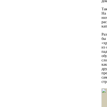
док
Так
На 
них
рас
кап
Ра
бы 
«хр
из 
пад
обу
сло
как
дру
пре
са
стр