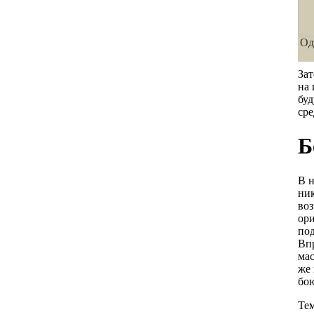
Од
Зат
на 
буд
сре
Б
В н
ник
воз
ори
под
Впр
мас
же 
бо
Тем