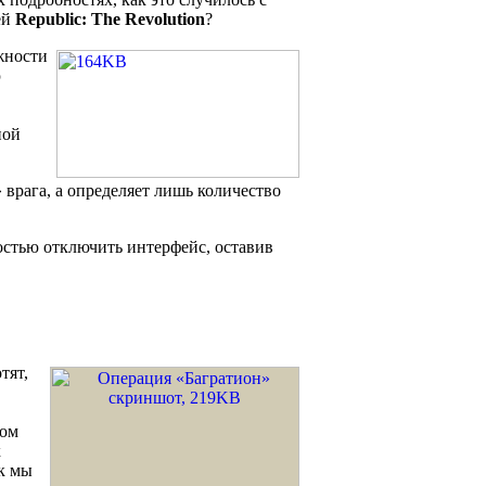
ей
Republic: The Revolution
?
жности
ю
ной
 врага, а определяет лишь количество
остью отключить интерфейс, оставив
тят,
вом
х
ак мы