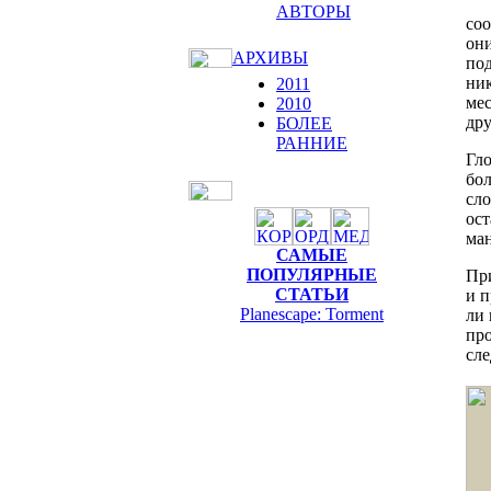
АВТОРЫ
соо
они
АРХИВЫ
под
ник
2011
мес
2010
дру
БОЛЕЕ
РАННИЕ
Гло
бол
сло
ост
ма
САМЫЕ
ПОПУЛЯРНЫЕ
При
СТАТЬИ
и п
Planescape: Torment
ли 
про
сл