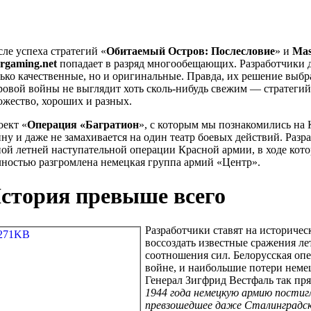
ле успеха стратегий «
Обитаемый Остров: Послесловие
» и
Mas
rgaming.net
попадает в разряд многообещающих. Разработчики д
ько качественные, но и оригинальные. Правда, их решение выб
овой войны не выглядит хоть сколь-нибудь свежим — стратегий
жество, хороших и разных.
оект «
Операция «Багратион
», с которым мы познакомились на 
ну и даже не замахивается на один театр боевых действий. Разр
ой летней наступательной операции Красной армии, в ходе кот
ностью разгромлена немецкая группа армий «Центр».
стория превыше всего
Разработчики ставят на историче
воссоздать известные сражения лет
соотношения сил. Белорусская оп
войне, и наибольшие потери неме
Генерал Зигфрид Вестфаль так пря
1944 года немецкую армию постиг
превзошедшее даже Сталинградс