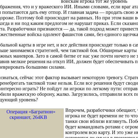
войскам игрока тот же уровень
бражения, что и у вражеского ИИ. Иными словами, если враг ата
 попытаются дать ему отпор. И главная задача — продать свою 
ороже. Поэтому бой происходит на равных. Но при этом ваши в
огда и ни под каким предлогом не нарушат приказ. Если сказано 
та. Разработчики признаются — да, такой подход может привести
жественные войска одолеют фашистов сами, без единого щелчка
бальной карты в игре нет, и все действия происходят только в с
ьше занимаемся стратегией, чем тактикой боя. Обширные карты 
жных маневров. Зато в самой битве от нас уже почти ничего не 
авив мелкие решения на откуп ИИ, должен будет обеспечивать п
неврировать большими силами.
знаться, сейчас этот фактор вызывает некоторую тревогу. Страт
ренебрегать тактикой тоже нельзя. Если все решения будут своди
интересно играть? Не пойдут ли игроки по легкому пути: отпра
били вражескую оборону, жалко. Загрузились, отправили всех п
едующий уровень?
Впрочем, разработчики обещают, 
игрока не будет времени не то что
танки свои вблизи взглянуть. По
будет командовать ротами с огром
контролем всю карту. И это уже и
потеряется ли смысл в трехмерных