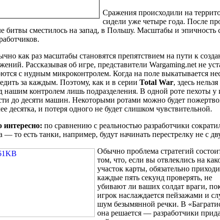
Сражения происходили на террито
сидели уже четыре года. После п
е битвы сместилось на запад, в Польшу. Масштабы и эпичность
работчиков.
чно как раз масштабы становятся препятствием на пути к соз
жений. Рассказывая об игре, представители Wargaming.net не уст
ются с нудным микроконтролем. Когда на поле выкатывается нес
едить за каждым. Поэтому, как и в серии
Total War
, здесь нельз
 нашим контролем лишь подразделения. В одной роте пехоты у и
сти до десяти машин. Некоторыми ротами можно будет пожертво
ее десятка, и потеря одного не будет слишком чувствительной.
о интересно:
по сравнению с реальностью разработчики сократи
а — то есть танки, например, будут начинать перестрелку не с дв
Обычно проблема стратегий состои
том, что, если вы отвлеклись на как
участок карты, обязательно приходи
каждые пять секунд проверять, не
убивают ли ваших солдат враги, по
игрок наслаждается пейзажами и с
шум безымянной речки. В «Баграти
она решается — разработчики прид