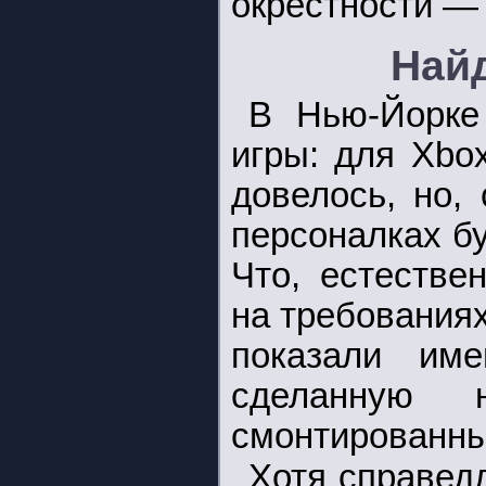
окрестности — 
Найд
В Нью-Йорке
игры: для Xbo
довелось, но,
персоналках бу
Что, естестве
на требованиях
показали име
сделанную
смонтированны
Хотя справедл