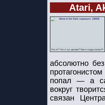
Atari, A
Кто я? Что я тут делаю? Как я сюда попал?!
абсолютно без
протагонистом 
попал — а са
вокруг творит
связан Центр