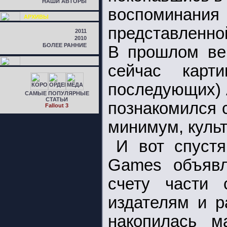
НАШИ АВТОРЫ
воспоминан
АРХИВЫ
представленной
2011
2010
БОЛЕЕ РАННИЕ
В прошлом век
сейчас карт
последующих) A
САМЫЕ ПОПУЛЯРНЫЕ
СТАТЬИ
познакомился 
Fallout 3
минимум, культ
И вот спустя
Games объявл
счету части 
издателям и р
накопилась м