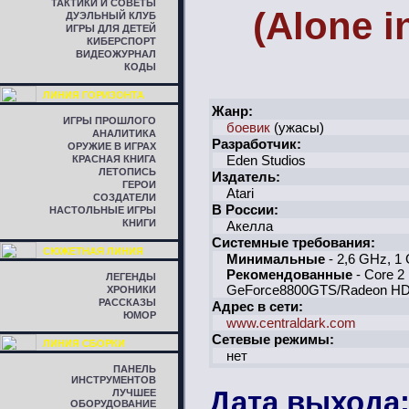
ТАКТИКИ И СОВЕТЫ
(Alone i
ДУЭЛЬНЫЙ КЛУБ
ИГРЫ ДЛЯ ДЕТЕЙ
КИБЕРСПОРТ
ВИДЕОЖУРНАЛ
КОДЫ
ЛИНИЯ ГОРИЗОНТА
Жанр:
ИГРЫ ПРОШЛОГО
боевик
(ужасы)
АНАЛИТИКА
Разработчик:
ОРУЖИЕ В ИГРАХ
Eden Studios
КРАСНАЯ КНИГА
ЛЕТОПИСЬ
Издатель:
ГЕРОИ
Atari
СОЗДАТЕЛИ
В России:
НАСТОЛЬНЫЕ ИГРЫ
КНИГИ
Акелла
Системные требования:
СЮЖЕТНАЯ ЛИНИЯ
Минимальные
- 2,6 GHz, 
Рекомендованные
- Core 2
ЛЕГЕНДЫ
GeForce8800GTS/Radeon H
ХРОНИКИ
РАССКАЗЫ
Адрес в сети:
ЮМОР
www.centraldark.com
Сетевые режимы:
ЛИНИЯ СБОРКИ
нет
ПАНЕЛЬ
ИНСТРУМЕНТОВ
Дата выхода:
ЛУЧШЕЕ
ОБОРУДОВАНИЕ