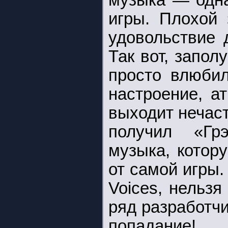
музыка — одн
игры. Плохой 
удовольствие 
Так вот, запол
просто влюбил
настроение, а
выходит нечаст
получил «Грэ
музыка, котор
от самой игры. 
Voices, нельзя
ряд разработч
попадание!