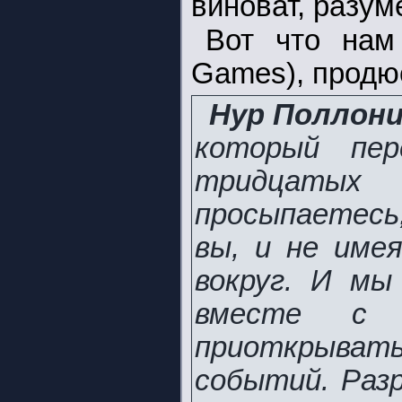
виноват, разум
Вот что нам
Games), продю
Нур Поллони
который пе
тридцатых
просыпаетесь
вы, и не име
вокруг. И мы
вместе с 
приоткрыват
событий. Раз