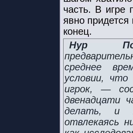
часть. В игре 
явно придется 
конец.
Нур Пол
предварите
среднее вр
условии, что
игрок, — со
двенадцати ч
делать, и 
отвлекаясь н