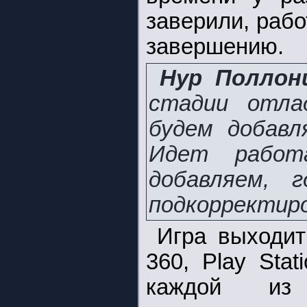
заверили, рабо
завершению.
Нур Поллон
стадии отла
будем добавл
Идет работ
добавляем, 
подкорректир
Игра выходи
360, Play Sta
каждой из 