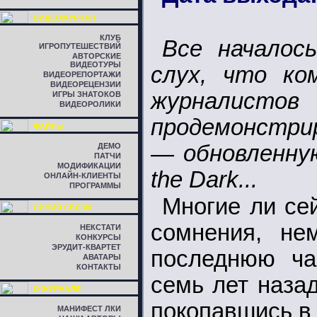
ВИДЕОЖУРНАЛ
КЛУБ
Все началос
ИГРОПУТЕШЕСТВИЙ
АВТОРСКИЕ
ВИДЕОТУРЫ
слух, что ко
ВИДЕОРЕПОРТАЖИ
ВИДЕОРЕЦЕНЗИИ
журналист
ИГРЫ ЗНАТОКОВ
ВИДЕОРОЛИКИ
продемонстри
ФАЙЛЫ
— обновленную
ДЕМО
ПАТЧИ
МОДИФИКАЦИИ
the Dark...
ОНЛАЙН-КЛИЕНТЫ
ПРОГРАММЫ
Многие ли сей
ЛИНИЯ СВЯЗИ
сомнения, не
НЕКСТАТИ
КОНКУРСЫ
ЭРУДИТ-КВАРТЕТ
последнюю ча
АВАТАРЫ
КОНТАКТЫ
семь лет назад
О ЖУРНАЛЕ
покопавшись в 
МАНИФЕСТ ЛКИ