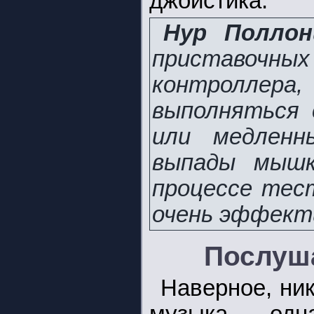
джойстика.
Нур Поллон
приставочны
контроллер
выполняться 
или медленн
выпады мышк
процессе тес
очень эффект
Послуша
Наверное, ник