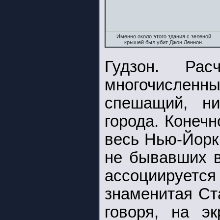
Именно около этого здания с зеленой
крышей был убит Джон Леннон.
Гудзон. Ра
многочисле
спешащий, ни
города. Конеч
весь Нью-Йорк,
не бывавших в
ассоциирует
знаменитая Ст
говоря, на э