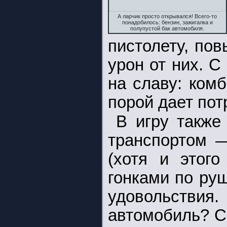
А ларчик просто открывался! Всего-то
понадобилось: бензин, зажигалка и
полупустой бак автомобиля.
пистолету, по
урон от них. 
на славу: ком
порой дает по
В игру также
транспортом —
(хотя и этого
гонками по ру
удовольстви
автомобиль? С