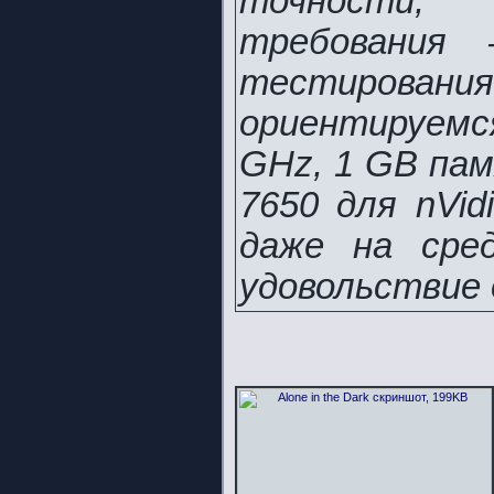
точности,
требования
тестирова
ориентируемс
GHz, 1 GB пам
7650 для nVi
даже на сре
удовольствие 