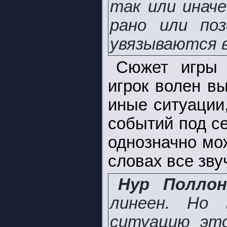
так или инач
рано или по
увязываются в
Сюжет игры 
игрок волен вы
иные ситуации
событий под с
однозначно мож
словах все зву
Нур Поллон
линеен. Но 
ситуацию это