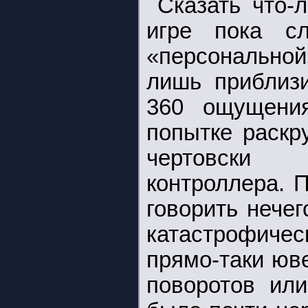
Сказать что-
игре пока сл
«персонально
лишь приблизи
360 ощущени
попытке раскр
чертовски 
контроллера. 
говорить нече
катастрофиче
прямо-таки юв
поворотов ил