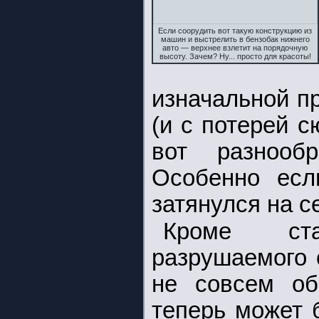
Если соорудить вот такую конструкцию из
машин и выстрелить в бензобак нижнего
авто — верхнее взлетит на порядочную
высоту. Зачем? Ну... просто для красоты!
изначальной п
(и с потерей с
вот разнооб
Особенно есл
затянулся на с
Кроме ста
разрушаемого 
не совсем об
теперь может 