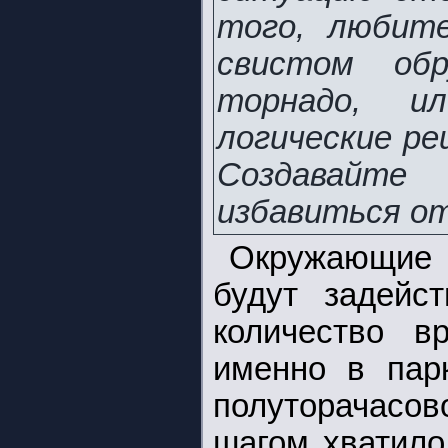
того, любите
свистом обр
торнадо, ил
логические ре
Создавайте
избавиться от
Окружающие
будут задейст
количество в
именно в пар
полуторачасо
шагом хватило