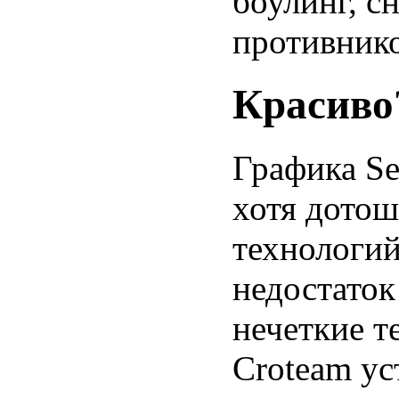
боулинг, с
противнико
Красиво
Графика Se
хотя дото
технологий
недостаток
нечеткие т
Croteam ус