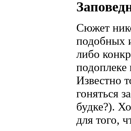
Заповед
Сюжет ник
подобных и
либо конк
подоплеке 
Известно т
гоняться з
будке?). Х
для того, 