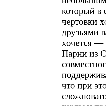
небольшим 
который в 
чертовки х
друзьями в
хочется — 
Парни из C
совместног
поддержива
что при эт
сложновато,