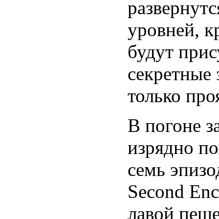
развернутс
уровней, к
будут прис
секретные 
только про
В погоне з
изрядно по
семь эпизо
Second Enc
лавой пеще