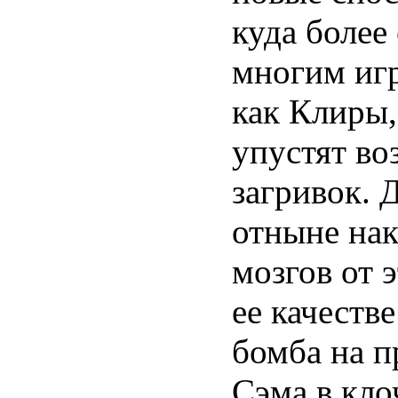
куда более
многим игр
как Клиры,
упустят во
загривок. 
отныне нак
мозгов от э
ее качеств
бомба на п
Сэма в кло