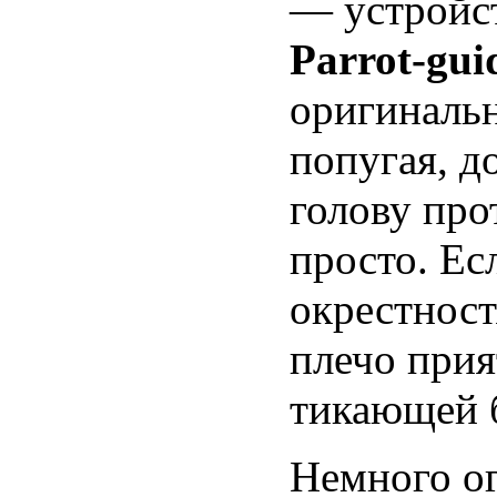
— устройс
Parrot-gui
оригинальн
попугая, д
голову про
просто. Ес
окрестност
плечо прия
тикающей б
Немного ог