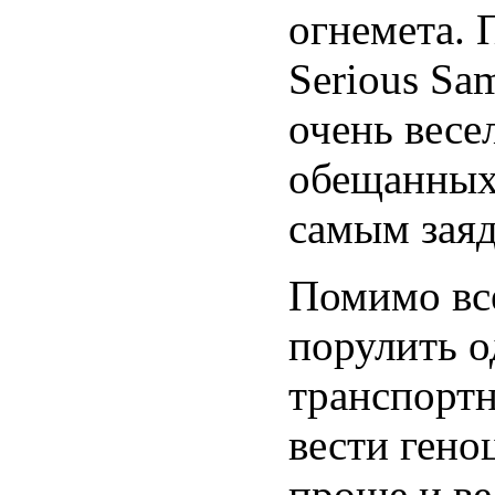
огнемета. 
Serious Sa
очень весе
обещанных 
самым зая
Помимо все
порулить 
транспортн
вести гено
проще и ве