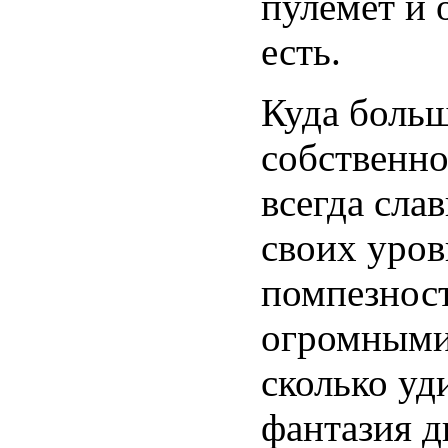
пулемет и 
есть.
Куда больш
собственно
всегда сла
своих уров
помпезност
огромными
сколько уд
фантазия 