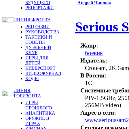
БУДУЩЕГО
Андрей Чаплюк
РЕПОРТАЖИ
ЛИНИЯ ФРОНТА
Serious 
РЕЦЕНЗИИ
РУКОВОДСТВА
ТАКТИКИ И
СОВЕТЫ
Жанр:
ДУЭЛЬНЫЙ
боевик
КЛУБ
ИГРЫ ДЛЯ
Издатель:
ДЕТЕЙ
Croteam, 2K Gam
КИБЕРСПОРТ
ВИДЕОЖУРНАЛ
В России:
КОДЫ
1C
Системные требо
ЛИНИЯ
ГОРИЗОНТА
PIV-1,5GHz, 256
ИГРЫ
256MB video)
ПРОШЛОГО
Адрес в сети:
АНАЛИТИКА
ОРУЖИЕ В
www.serioussam
ИГРАХ
Сетевые режимы:
КРАСНАЯ