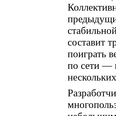
Коллективн
предыдущи
стабильной
составит т
поиграть в
по сети — 
нескольких
Разработч
многопольз