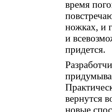
время пог
повстречаю
ножках, и 
и всевозмо
придется.
Разработчи
придумыва
Практичес
вернутся в
новые спос