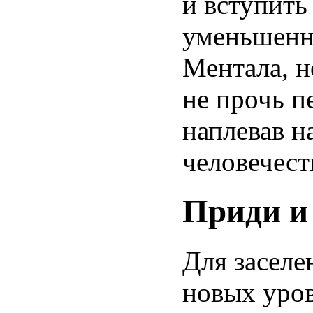
и вступить
уменьшенн
Ментала, н
не прочь п
наплевав н
человечест
Приди и
Для засел
новых уров