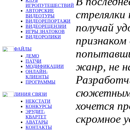
В последне
КЛУБ
ИГРОПУТЕШЕСТВИЙ
стрелялки 
АВТОРСКИЕ
ВИДЕОТУРЫ
ВИДЕОРЕПОРТАЖИ
получай уд
ВИДЕОРЕЦЕНЗИИ
ИГРЫ ЗНАТОКОВ
признаком 
ВИДЕОРОЛИКИ
ФАЙЛЫ
попытавши
ДЕМО
ПАТЧИ
жанр, не н
МОДИФИКАЦИИ
ОНЛАЙН-
Разработч
КЛИЕНТЫ
ПРОГРАММЫ
сюжетными
ЛИНИЯ СВЯЗИ
НЕКСТАТИ
хочется пр
КОНКУРСЫ
ЭРУДИТ-
скромное у
КВАРТЕТ
АВАТАРЫ
КОНТАКТЫ