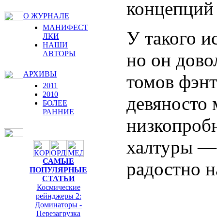
концепций 
О ЖУРНАЛЕ
МАНИФЕСТ
У такого и
ЛКИ
НАШИ
но он дово
АВТОРЫ
АРХИВЫ
томов фэнт
2011
2010
девяносто 
БОЛЕЕ
РАННИЕ
низкопробн
халтуры —
САМЫЕ
радостно н
ПОПУЛЯРНЫЕ
СТАТЬИ
Космические
рейнджеры 2:
Доминаторы -
Перезагрузка