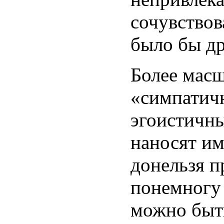
сочувствов
было бы др
Более масш
«симпатич
эгоистичн
наносят им
донельзя п
понемногу 
можно быть