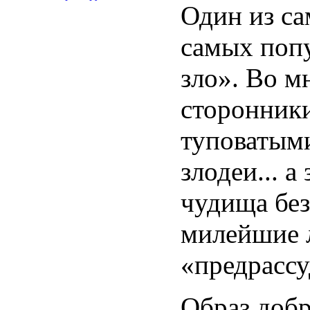
Один из са
самых поп
зло». Во м
сторонники
туповатым
злодеи... 
чудища без
милейшие 
«предрассу
Образ добр