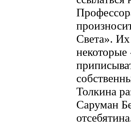
Профессора
произносит
Света». И
некоторые
приписыва
собственн
Толкина ра
Саруман Б
отсебятина