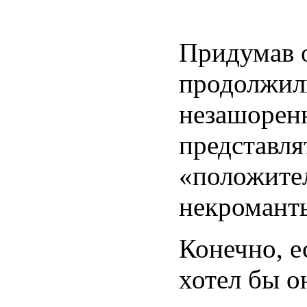
Придумав о
продолжили
незашорен
представля
«положите
некроманты
Конечно, е
хотел бы о