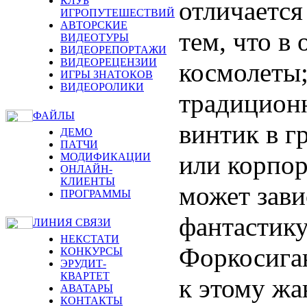
КЛУБ
отличается
ИГРОПУТЕШЕСТВИЙ
АВТОРСКИЕ
тем, что в
ВИДЕОТУРЫ
ВИДЕОРЕПОРТАЖИ
ВИДЕОРЕЦЕНЗИИ
космолеты;
ИГРЫ ЗНАТОКОВ
ВИДЕОРОЛИКИ
традиционн
ФАЙЛЫ
винтик в г
ДЕМО
ПАТЧИ
или корпор
МОДИФИКАЦИИ
ОНЛАЙН-
КЛИЕНТЫ
может зави
ПРОГРАММЫ
фантастику
ЛИНИЯ СВЯЗИ
НЕКСТАТИ
Форкосига
КОНКУРСЫ
ЭРУДИТ-
КВАРТЕТ
к этому жа
АВАТАРЫ
КОНТАКТЫ