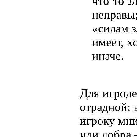
что-то з
неправы;
«силам з
имеет, х
иначе.
Для игроде
отрадной: 
игроку мн
или добра 