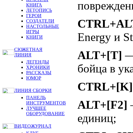
поврежден
КНИГА
ЛЕТОПИСЬ
ГЕРОИ
CTRL+ALT
СОЗДАТЕЛИ
НАСТОЛЬНЫЕ
ИГРЫ
Energy и St
КНИГИ
СЮЖЕТНАЯ
ALT+[T]
—
ЛИНИЯ
ЛЕГЕНДЫ
бойца в ук
ХРОНИКИ
РАССКАЗЫ
ЮМОР
CTRL+[K]
ЛИНИЯ СБОРКИ
ПАНЕЛЬ
ALT+[F2]
ИНСТРУМЕНТОВ
ЛУЧШЕЕ
ОБОРУДОВАНИЕ
единиц;
ВИДЕОЖУРНАЛ