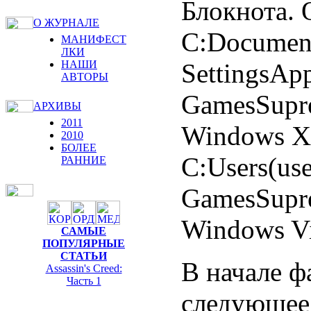
Блокнота. 
О ЖУРНАЛЕ
C:Document
МАНИФЕСТ
ЛКИ
SettingsAp
НАШИ
АВТОРЫ
GamesSupre
АРХИВЫ
2011
Windows XP
2010
БОЛЕЕ
C:Users(us
РАННИЕ
GamesSupre
Windows Vi
САМЫЕ
ПОПУЛЯРНЫЕ
СТАТЬИ
В начале ф
Assassin's Creed:
Часть 1
следующее