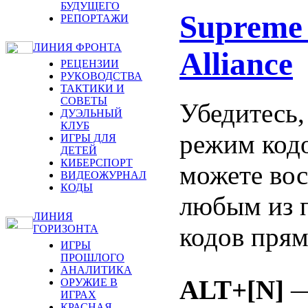
БУДУЩЕГО
Supreme
РЕПОРТАЖИ
ЛИНИЯ ФРОНТА
Alliance
РЕЦЕНЗИИ
РУКОВОДСТВА
ТАКТИКИ И
СОВЕТЫ
Убедитесь,
ДУЭЛЬНЫЙ
КЛУБ
режим кодо
ИГРЫ ДЛЯ
ДЕТЕЙ
КИБЕРСПОРТ
можете вос
ВИДЕОЖУРНАЛ
КОДЫ
любым из 
ЛИНИЯ
кодов прям
ГОРИЗОНТА
ИГРЫ
ПРОШЛОГО
АНАЛИТИКА
ALT+[N]
—
ОРУЖИЕ В
ИГРАХ
КРАСНАЯ