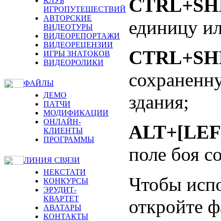
CTRL+SHI
КЛУБ
ИГРОПУТЕШЕСТВИЙ
АВТОРСКИЕ
единицу ил
ВИДЕОТУРЫ
ВИДЕОРЕПОРТАЖИ
ВИДЕОРЕЦЕНЗИИ
CTRL+SHI
ИГРЫ ЗНАТОКОВ
ВИДЕОРОЛИКИ
сохраненн
ФАЙЛЫ
ДЕМО
здания;
ПАТЧИ
МОДИФИКАЦИИ
ОНЛАЙН-
ALT+[LEF
КЛИЕНТЫ
ПРОГРАММЫ
поле боя с
ЛИНИЯ СВЯЗИ
НЕКСТАТИ
Чтобы испо
КОНКУРСЫ
ЭРУДИТ-
КВАРТЕТ
откройте 
АВАТАРЫ
КОНТАКТЫ