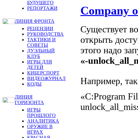
БУДУЩЕГО
Company o
РЕПОРТАЖИ
ЛИНИЯ ФРОНТА
Существует во
РЕЦЕНЗИИ
РУКОВОДСТВА
открыть досту
ТАКТИКИ И
СОВЕТЫ
этого надо за
ДУЭЛЬНЫЙ
КЛУБ
«-unlock_all_
ИГРЫ ДЛЯ
ДЕТЕЙ
КИБЕРСПОРТ
Например, так
ВИДЕОЖУРНАЛ
КОДЫ
«C:Program Fi
ЛИНИЯ
ГОРИЗОНТА
unlock_all_mis
ИГРЫ
ПРОШЛОГО
АНАЛИТИКА
ОРУЖИЕ В
ИГРАХ
КРАСНАЯ