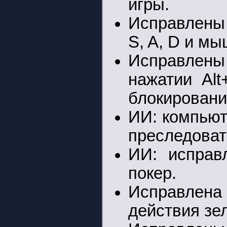
игры.
Исправлены
S, A, D и мы
Исправлен
нажатии Alt
блокировани
ИИ: компьют
преследоват
ИИ: исправ
покер.
Исправлен
действия зе