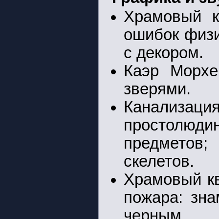
Храмовый к
ошибок физи
с декором.
Каэр Морхе
зверями.
Канализаци
простолюд
предметов
скелетов.
Храмовый к
пожара: зн
черным.