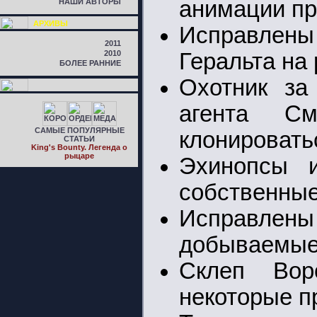
анимации пр
НАШИ АВТОРЫ
АРХИВЫ
Исправлен
2011
2010
Геральта на
БОЛЕЕ РАННИЕ
Охотник за
агента С
САМЫЕ ПОПУЛЯРНЫЕ
клонироватьс
СТАТЬИ
King's Bounty. Легенда о
рыцаре
Эхинопсы и
собственные
Исправлен
добываемые 
Склеп Вор
некоторые п