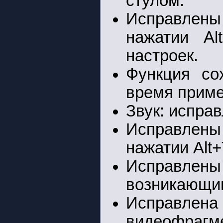
стулом.
Исправлен
нажатии Al
настроек.
Функция со
время приме
Звук: испра
Исправлены
нажатии Alt+
Исправлены
возникающим
Исправле
видеофрагме