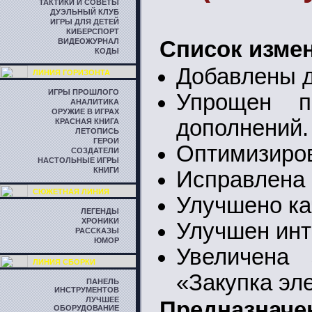
ТАКТИКИ И СОВЕТЫ
ДУЭЛЬНЫЙ КЛУБ
ИГРЫ ДЛЯ ДЕТЕЙ
КИБЕРСПОРТ
ВИДЕОЖУРНАЛ
Список изме
КОДЫ
Добавлены д
ЛИНИЯ ГОРИЗОНТА
ИГРЫ ПРОШЛОГО
Упрощен п
АНАЛИТИКА
ОРУЖИЕ В ИГРАХ
дополнений.
КРАСНАЯ КНИГА
ЛЕТОПИСЬ
ГЕРОИ
Оптимизиров
СОЗДАТЕЛИ
НАСТОЛЬНЫЕ ИГРЫ
КНИГИ
Исправлена 
СЮЖЕТНАЯ ЛИНИЯ
Улучшено ка
ЛЕГЕНДЫ
ХРОНИКИ
Улучшен инт
РАССКАЗЫ
ЮМОР
Увеличена 
ЛИНИЯ СБОРКИ
«Закупка эл
ПАНЕЛЬ
ИНСТРУМЕНТОВ
ЛУЧШЕЕ
Предназнач
ОБОРУДОВАНИЕ