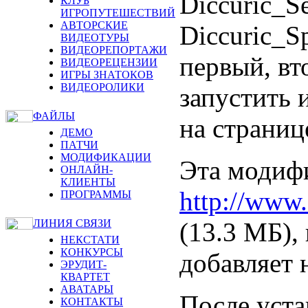
Diccuric_S
КЛУБ
ИГРОПУТЕШЕСТВИЙ
АВТОРСКИЕ
Diccuric_S
ВИДЕОТУРЫ
ВИДЕОРЕПОРТАЖИ
первый, вт
ВИДЕОРЕЦЕНЗИИ
ИГРЫ ЗНАТОКОВ
ВИДЕОРОЛИКИ
запустить 
ФАЙЛЫ
на страни
ДЕМО
ПАТЧИ
МОДИФИКАЦИИ
Эта модифи
ОНЛАЙН-
КЛИЕНТЫ
http://www.
ПРОГРАММЫ
(13.3 МБ),
ЛИНИЯ СВЯЗИ
НЕКСТАТИ
КОНКУРСЫ
добавляет 
ЭРУДИТ-
КВАРТЕТ
АВАТАРЫ
После уста
КОНТАКТЫ