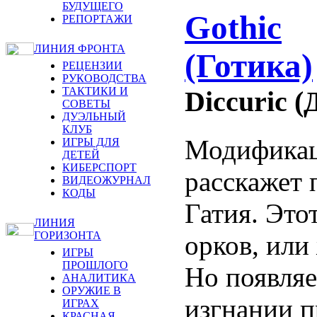
БУДУЩЕГО
Gothic
РЕПОРТАЖИ
ЛИНИЯ ФРОНТА
(Готика)
РЕЦЕНЗИИ
РУКОВОДСТВА
ТАКТИКИ И
Diccuric 
СОВЕТЫ
ДУЭЛЬНЫЙ
КЛУБ
Модификац
ИГРЫ ДЛЯ
ДЕТЕЙ
КИБЕРСПОРТ
расскажет 
ВИДЕОЖУРНАЛ
КОДЫ
Гатия. Это
ЛИНИЯ
ГОРИЗОНТА
орков, или
ИГРЫ
ПРОШЛОГО
Но появляе
АНАЛИТИКА
ОРУЖИЕ В
изгнании п
ИГРАХ
КРАСНАЯ