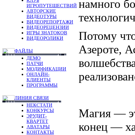
намного бо
КЛУБ
ИГРОПУТЕШЕСТВИЙ
АВТОРСКИЕ
технологич
ВИДЕОТУРЫ
ВИДЕОРЕПОРТАЖИ
ВИДЕОРЕЦЕНЗИИ
Потому что
ИГРЫ ЗНАТОКОВ
ВИДЕОРОЛИКИ
Азероте, А
ФАЙЛЫ
ДЕМО
волшебства 
ПАТЧИ
МОДИФИКАЦИИ
реализован
ОНЛАЙН-
КЛИЕНТЫ
ПРОГРАММЫ
ЛИНИЯ СВЯЗИ
НЕКСТАТИ
Магия — эт
КОНКУРСЫ
ЭРУДИТ-
КВАРТЕТ
конец — ха
АВАТАРЫ
КОНТАКТЫ