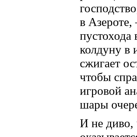
господство
в Азероте,
пустохода 
колдуну в 
сжигает ос
чтобы спра
игровой ан
шары очер
И не диво,
оказываетс