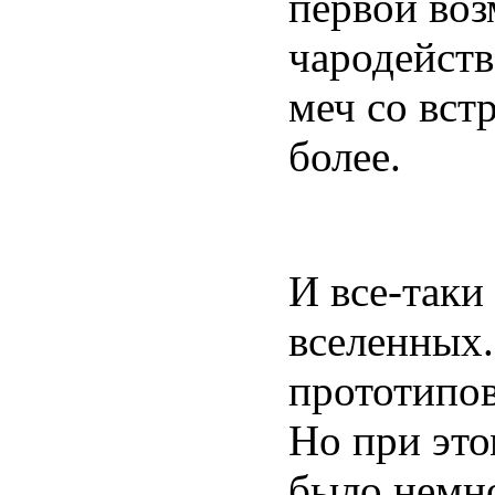
первой воз
чародейств
меч со вст
более.
И все-таки
вселенных
прототипов
Но при это
было немн