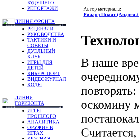
БУДУЩЕГО
РЕПОРТАЖИ
Автор материала:
Ричард Псмит (Андрей 
ЛИНИЯ ФРОНТА
РЕЦЕНЗИИ
РУКОВОДСТВА
Техноло
ТАКТИКИ И
СОВЕТЫ
ДУЭЛЬНЫЙ
КЛУБ
В наше вре
ИГРЫ ДЛЯ
ДЕТЕЙ
очередному
КИБЕРСПОРТ
ВИДЕОЖУРНАЛ
КОДЫ
повторять:
ЛИНИЯ
оскомину м
ГОРИЗОНТА
ИГРЫ
постапокал
ПРОШЛОГО
АНАЛИТИКА
ОРУЖИЕ В
Считается,
ИГРАХ
КРАСНАЯ