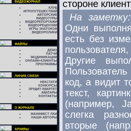
стороне клиент
ВИДЕОЖУРНАЛ
КЛУБ
ИГРОПУТЕШЕСТВИЙ
На заметку:
АВТОРСКИЕ
ВИДЕОТУРЫ
ВИДЕОРЕПОРТАЖИ
Одни выполн
ВИДЕОРЕЦЕНЗИИ
ИГРЫ ЗНАТОКОВ
ВИДЕОРОЛИКИ
есть без изм
ФАЙЛЫ
пользователя
ДЕМО
ПАТЧИ
МОДИФИКАЦИИ
Другие вып
ОНЛАЙН-КЛИЕНТЫ
ПРОГРАММЫ
Пользователь
ЛИНИЯ СВЯЗИ
код, а видит 
НЕКСТАТИ
КОНКУРСЫ
ЭРУДИТ-КВАРТЕТ
текст, карти
АВАТАРЫ
КОНТАКТЫ
(например, J
О ЖУРНАЛЕ
слегка разно
МАНИФЕСТ ЛКИ
НАШИ АВТОРЫ
вторые (нап
АРХИВЫ