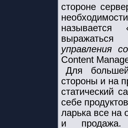
стороне серве
необходимос
называется 
выражатьс
управления 
Content Manag
Для большей
стороны и на 
статический с
себе продуктов
ларька все на 
и продажа