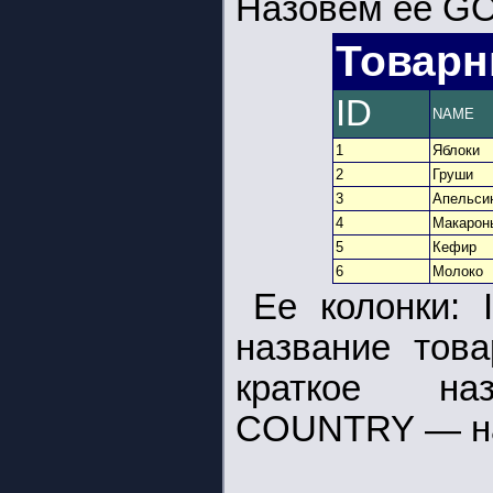
Назовем ее G
Товарн
ID
NAME
1
Яблоки
2
Груши
3
Апельси
4
Макарон
5
Кефир
6
Молоко
Ее колонки:
название тов
краткое на
COUNTRY — на