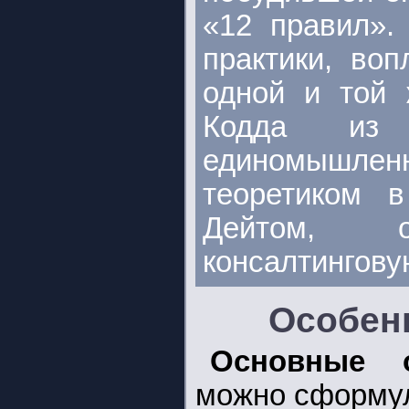
«12 правил».
практики, во
одной и той 
Кодда из
единомышлен
теоретиком 
Дейтом, 
консалтингову
Особен
Основные о
можно сформул