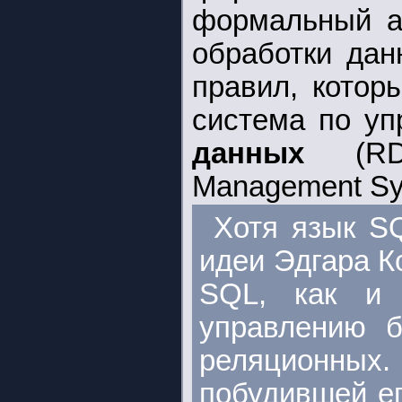
формальный а
обработки дан
правил, котор
система по у
данных
(RDB
Management Sy
Хотя язык S
идеи Эдгара К
SQL, как и 
управлению б
реляционны
побудившей ег