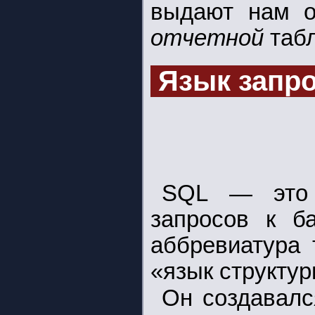
выдают нам о
отчетной
таб
Язык запро
SQL — это 
запросов к б
аббревиатура 
«язык структу
Он создавалс