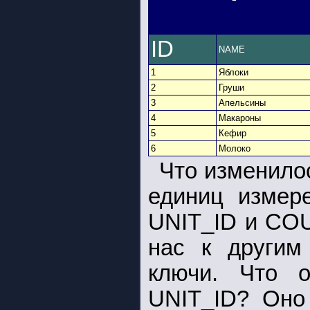
ID
NAME
1
Яблоки
2
Груши
3
Апельсины
4
Макароны
5
Кефир
6
Молоко
Что изменило
единиц измер
UNIT_ID и CO
нас к другим
ключи. Что о
UNIT_ID? Оно 