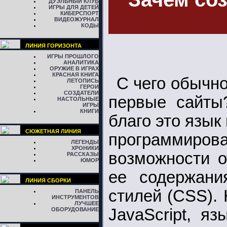
ДУЭЛЬНЫЙ КЛУБ
ИГРЫ ДЛЯ ДЕТЕЙ
КИБЕРСПОРТ
ВИДЕОЖУРНАЛ
КОДЫ
ЛИНИЯ ГОРИЗОНТА
ИГРЫ ПРОШЛОГО
АНАЛИТИКА
ОРУЖИЕ В ИГРАХ
КРАСНАЯ КНИГА
С чего обычн
ЛЕТОПИСЬ
ГЕРОИ
СОЗДАТЕЛИ
первые сайты
НАСТОЛЬНЫЕ
ИГРЫ
КНИГИ
благо это язык
СЮЖЕТНАЯ ЛИНИЯ
программир
ЛЕГЕНДЫ
ХРОНИКИ
возможности о
РАССКАЗЫ
ЮМОР
ее содержани
ЛИНИЯ СБОРКИ
стилей (CSS).
ПАНЕЛЬ
ИНСТРУМЕНТОВ
ЛУЧШЕЕ
JavaScript, я
ОБОРУДОВАНИЕ