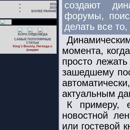
создают дин
2011
2010
БОЛЕЕ РАННИЕ
форумы, поис
делать все то,
Динамическ
САМЫЕ ПОПУЛЯРНЫЕ
СТАТЬИ
King's Bounty. Легенда о
момента, когд
рыцаре
просто лежать
зашедшему пос
автоматически
актуальным да
К примеру, 
новостной лен
или гостевой к