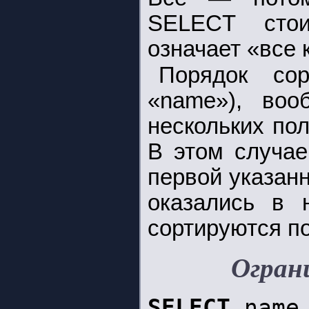
SELECT стои
означает «все 
Порядок со
«name»), воо
нескольких по
В этом случае
первой указанн
оказались в 
сортируются по
Огран
SELECT
name