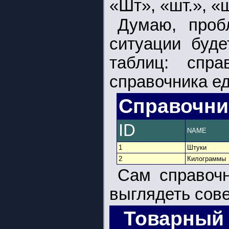
«Шт», «шт.», «
Думаю, проб
ситуации буде
таблиц: спр
справочника е
Справочни
ID
NAME
1
Штуки
2
Килограммы
Сам справоч
выглядеть сове
Товарный