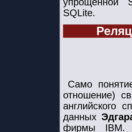
упрощенной S
SQLite.
Реляц
Само понят
отношение) св
английского с
данных
Эдгар
фирмы IBM.