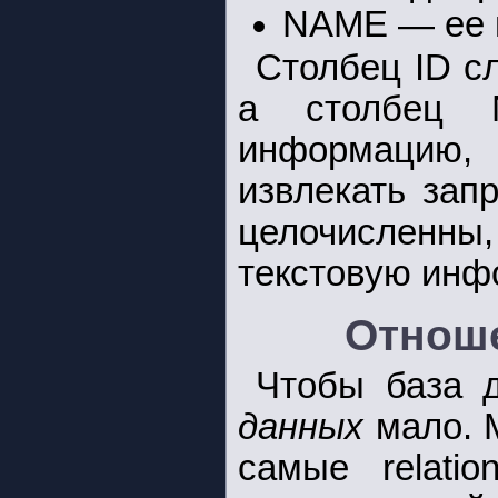
NAME — ее 
Столбец ID с
а столбец 
информацию, 
извлекать зап
целочисленн
текстовую инф
Отнош
Чтобы база д
данных
мало. 
самые relati