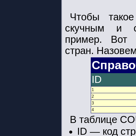
Чтобы такое
скучным и с
пример. Вот 
стран. Назове
Справо
ID
1
2
3
4
В таблице CO
ID — код ст