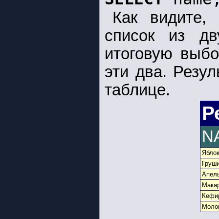
Как видите,
список из дв
итоговую выбо
эти два. Резу
таблице.
Р
N
Ябло
Груш
Апел
Мака
Кефи
Моло