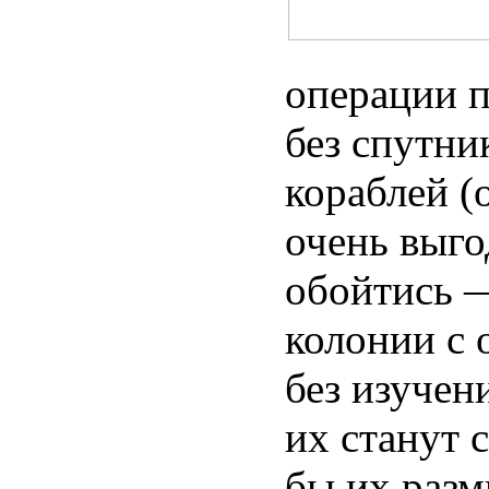
операции 
без спутни
кораблей (
очень выго
обойтись —
колонии с 
без изучен
их станут 
бы их разм