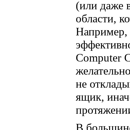
(или даже 
области, к
Например, 
эффективно
Computer C
желательно
не отклады
ящик, инач
протяжении
В большинс