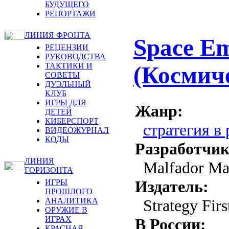
БУДУЩЕГО
РЕПОРТАЖИ
ЛИНИЯ ФРОНТА
Space Em
РЕЦЕНЗИИ
РУКОВОДСТВА
ТАКТИКИ И
(Космич
СОВЕТЫ
ДУЭЛЬНЫЙ
КЛУБ
ИГРЫ ДЛЯ
Жанр:
ДЕТЕЙ
КИБЕРСПОРТ
стратегия в
ВИДЕОЖУРНАЛ
КОДЫ
Разработчик
ЛИНИЯ
Malfador Ma
ГОРИЗОНТА
Издатель:
ИГРЫ
ПРОШЛОГО
АНАЛИТИКА
Strategy Firs
ОРУЖИЕ В
ИГРАХ
В России:
КРАСНАЯ