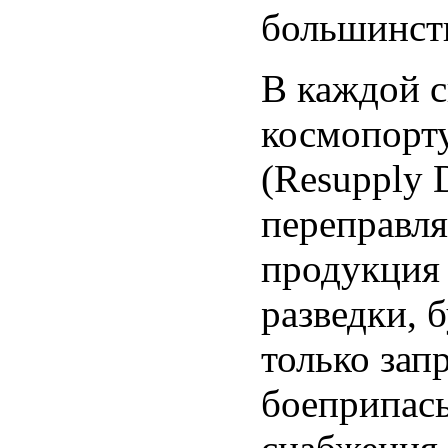
большинств
В каждой с
космопорту
(Resupply 
переправля
продукция 
разведки, 
только зап
боеприпасы