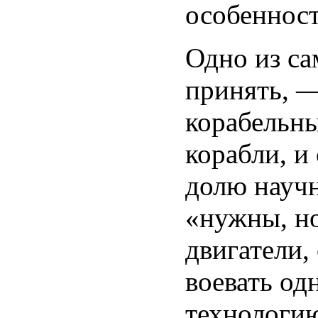
особенност
Одно из са
принять, —
корабельн
корабли, и
долю научн
«нужны, но
двигатели,
воевать од
технологию