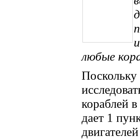
в
д
п
и
любые кора
Поскольку 
исследоват
кораблей в
дает 1 пун
двигателей