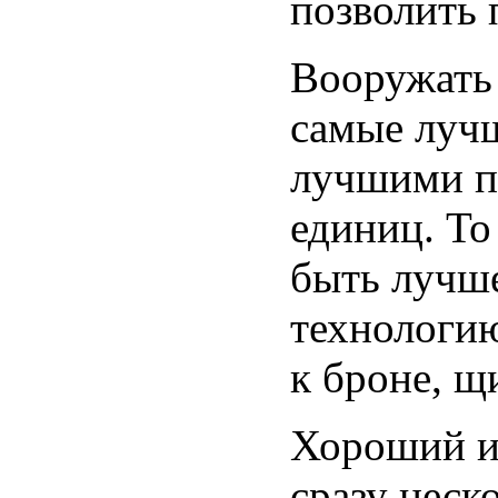
позволить 
Вооружать 
самые лучш
лучшими п
единиц. То
быть лучше
технологию
к броне, щ
Хороший и
сразу неск