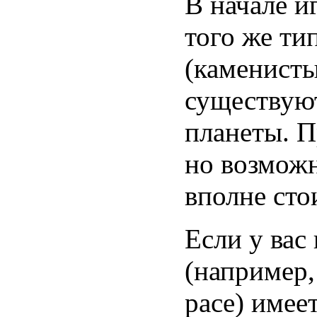
В начале и
того же ти
(каменисты
существуют
планеты. П
но возможн
вполне стои
Если у вас
(например,
расе) имее