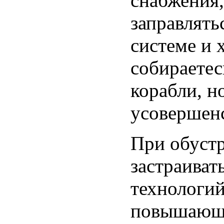
снабжения,
заправлять
системе и 
собираетес
корабли, н
усовершенс
При обустр
застраиват
технологий
повышающи