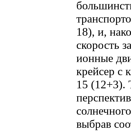
большинств
транспорто
18), и, на
скорость з
ионные дви
крейсер с 
15 (12+3). 
перспектив
солнечного
выбрав со