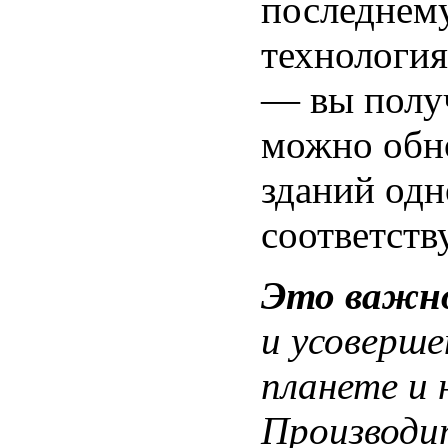
последнему
технологи
— вы получ
можно обно
зданий одн
соответст
Это важн
и усоверше
планете и 
Производи