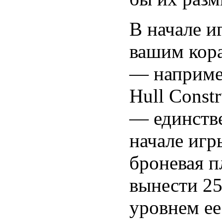
В начале и
вашим кора
— например
Hull Const
— единстве
начале игр
броневая п
вынести 25
уровнем ее