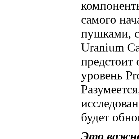
компоненты
самого нач
пушками, 
Uranium Ca
предстоит 
уровень Pr
Разумеется
исследован
будет обно
Это важн