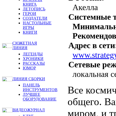
КНИГА
Акелла
ЛЕТОПИСЬ
ГЕРОИ
Системные т
СОЗДАТЕЛИ
НАСТОЛЬНЫЕ
Минималь
ИГРЫ
КНИГИ
Рекомендо
Адрес в сети
СЮЖЕТНАЯ
ЛИНИЯ
www.strateg
ЛЕГЕНДЫ
ХРОНИКИ
Сетевые ре
РАССКАЗЫ
ЮМОР
локальная с
ЛИНИЯ СБОРКИ
ПАНЕЛЬ
Все космич
ИНСТРУМЕНТОВ
ЛУЧШЕЕ
общего. Ва
ОБОРУДОВАНИЕ
миром, и т
ВИДЕОЖУРНАЛ