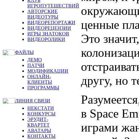
КЛУБ
ИГРОПУТЕШЕСТВИЙ
окружающи
АВТОРСКИЕ
ВИДЕОТУРЫ
ценные пла
ВИДЕОРЕПОРТАЖИ
ВИДЕОРЕЦЕНЗИИ
ИГРЫ ЗНАТОКОВ
Это значит
ВИДЕОРОЛИКИ
колонизаци
ФАЙЛЫ
ДЕМО
отстраиват
ПАТЧИ
МОДИФИКАЦИИ
другу, но 
ОНЛАЙН-
КЛИЕНТЫ
ПРОГРАММЫ
Разумеется
ЛИНИЯ СВЯЗИ
НЕКСТАТИ
в Space Em
КОНКУРСЫ
ЭРУДИТ-
играми жан
КВАРТЕТ
АВАТАРЫ
КОНТАКТЫ