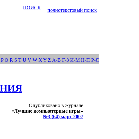
ПОИСК
полнотекстовый поиск
P
Q
R
S
T
U
V
W
X
Y
Z
А-В
Г-З
И-М
Н-П
Р-Я
ЕНИЯ
Опубликовано в журнале
«Лучшие компьютерные игры»
№3 (64) март 2007