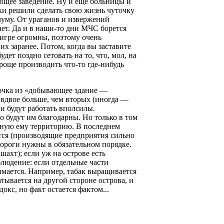
ющее заведение. Ну и еще больницы и
ки решили сделать свою жизнь чуточку
уму. От ураганов и извержений
ает. Да и в наши-то дни МЧС борется
в игре огромны, поэтому очень
х заранее. Потом, когда вы заставите
ет поздно сетовать на то, что, мол, на
проще производить что-то где-нибудь
очка из «добывающее здание —
вдвое больше, чем вторых (иногда —
и будут работать вполсилы.
о будут им благодарны. Но только в том
льную ему территорию. В последнем
тся (производящие предприятия сильно
дороги нужны в обязательном порядке.
шахт); если уж на острове есть
блюдение: если отдельные части
имается. Например, табак выращивается
атывается на другой стороне острова, и
докс, но факт остается фактом...