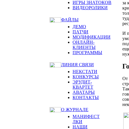
ИГРЫ ЗНАТОКОВ
за 
ВИДЕОРОЛИКИ
кри
тол
туд
ФАЙЛЫ
рес
ДЕМО
ПАТЧИ
И п
МОДИФИКАЦИИ
умо
ОНЛАЙН-
под
КЛИЕНТЫ
еще
ПРОГРАММЫ
ну
ЛИНИЯ СВЯЗИ
Го
НЕКСТАТИ
КОНКУРСЫ
От 
ЭРУДИТ-
стр
КВАРТЕТ
Так
АВАТАРЫ
гов
КОНТАКТЫ
сов
нек
О ЖУРНАЛЕ
МАНИФЕСТ
ЛКИ
НАШИ