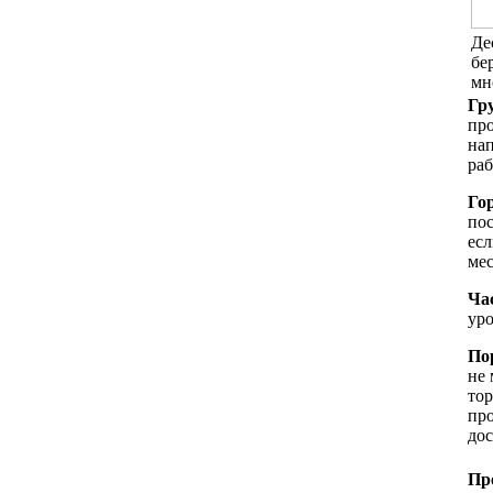
Де
бе
мн
Гру
пр
нап
раб
Гор
пос
есл
мес
Час
уро
Пор
не 
тор
про
дос
Пр