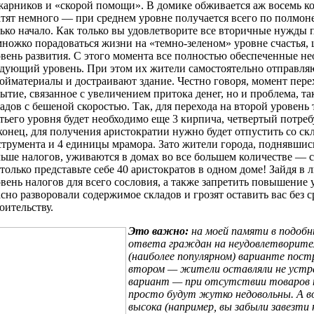
арников и «скорой помощи». В домике обживается аж восемь ко
тят немного — при среднем уровне получается всего по полмон
ько начало. Как только вы удовлетворите все вторичные нужды
ножко порадоваться жизни на «темно-зеленом» уровне счастья,
вень развития. С этого момента все полностью обеспеченные н
дующий уровень. При этом их жители самостоятельно отправляю
ойматериалы и достраивают здание. Честно говоря, момент пере
ытие, связанное с увеличением притока денег, но и проблема, т
адов с бешеной скоростью. Так, для перехода на второй уровень 
тьего уровня будет необходимо еще 3 кирпича, четвертый потребу
онец, для получения аристократии нужно будет отпустить со скл
трумента и 4 единицы мрамора. Зато жители города, поднявшись
ьше налогов, уживаются в домах во все большем количестве — соо
только представьте себе 40 аристократов в одном доме! Зайдя в
вень налогов для всего сословия, а также запретить повышение
сно разворовали содержимое складов и грозят оставить вас без
оительству.
Это важно:
на моей памяти в подобн
ответа граждан на неудовлетворител
(наиболее популярном) варианте пост
втором — жители оставляли не устр
вариант — при отсутствии товаров 
просто будут жутко недовольны. А в
высока (например, вы забыли завезти 