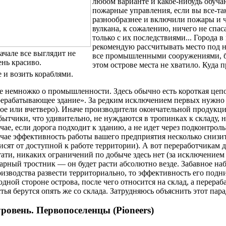
любом варианте и какое-нибудь обуча
пожарные управления, если вы все-та
разнообразнее и включили пожары и ч
вулкана, к сожалению, ничего не спас
только с их последствиями... Города 
рекомендую рассчитывать место под ни
ачале все выглядит не
все промышленными сооружениями, буд
ень красиво.
этом острове места не хватило. Куда 
 и возить кораблями.
е немножко о промышленности. Здесь обычно есть короткая цеп
ерабатывающее здание». За редким исключением первых нужно 
ое или вчетверо). Иначе производители окончательной продукци
ытчики, что удивительно, не нуждаются в тропинках к складу, н
чае, если дорога подходит к зданию, а не идет через подконтро
чае эффективность работы вашего предприятия несколько снизи
исят от доступной к работе территории). А вот переработчикам 
ати, никаких ограничений по добыче здесь нет (за исключением 
арный тростник — он будет расти абсолютно везде. Забавное на
изводства развести территориально, то эффективность его подн
одной стороне острова, после чего относится на склад, а перераб
тья берутся опять же со склада. Затрудняюсь объяснить этот пара
уровень. Первопоселенцы (Pioneers)