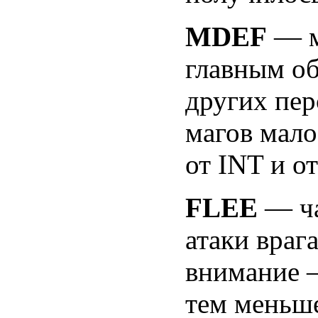
MDEF
— м
главным об
других пер
магов мало
от INT и о
FLEE
— ча
атаки враг
внимание —
тем меньше