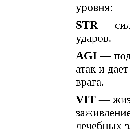
уровня:
STR
— сил
ударов.
AGI
— подв
атак и дае
врага.
VIT
— жизн
заживление
лечебных э