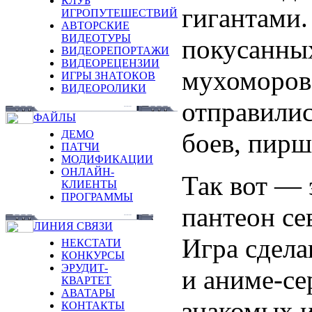
КЛУБ
гигантами.
ИГРОПУТЕШЕСТВИЙ
АВТОРСКИЕ
ВИДЕОТУРЫ
покусанны
ВИДЕОРЕПОРТАЖИ
ВИДЕОРЕЦЕНЗИИ
мухоморов.
ИГРЫ ЗНАТОКОВ
ВИДЕОРОЛИКИ
отправилис
ФАЙЛЫ
боев, пирш
ДЕМО
ПАТЧИ
МОДИФИКАЦИИ
ОНЛАЙН-
Так вот — 
КЛИЕНТЫ
ПРОГРАММЫ
пантеон се
ЛИНИЯ СВЯЗИ
Игра сдела
НЕКСТАТИ
КОНКУРСЫ
ЭРУДИТ-
и аниме-се
КВАРТЕТ
АВАТАРЫ
знакомых 
КОНТАКТЫ