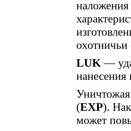
наложения 
характерис
изготовлен
охотничьи 
LUK
— уда
нанесения 
Уничтожая 
(
EXP
). На
может пов