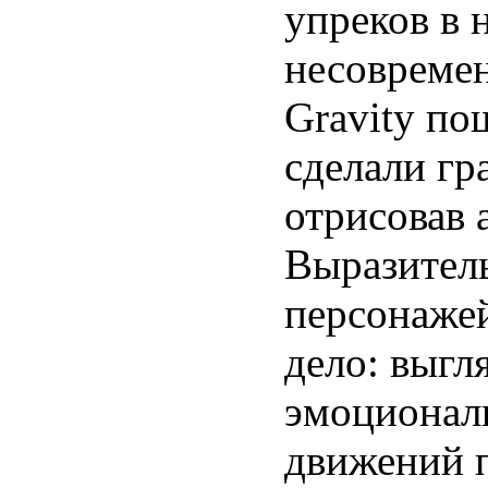
упреков в 
несовремен
Gravity п
сделали гр
отрисовав 
Выразитель
персонажей
дело: выгл
эмоционал
движений 