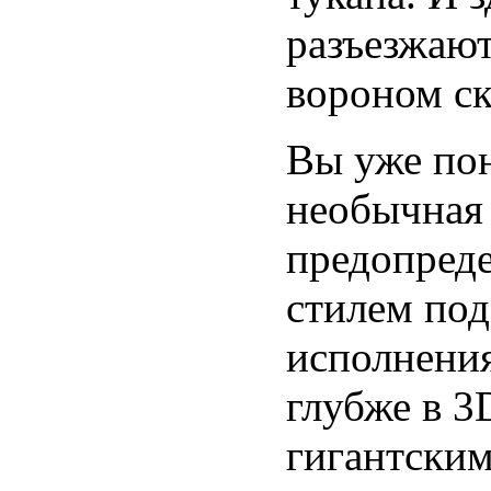
разъезжают
вороном ск
Вы уже пон
необычная 
предопред
стилем под
исполнени
глубже в 3
гигантским