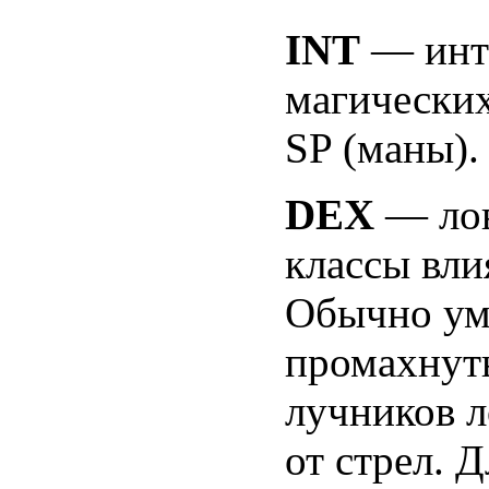
INT
— инте
магических
SP (маны).
DEX
— лов
классы вли
Обычно ум
промахнуть
лучников л
от стрел. 