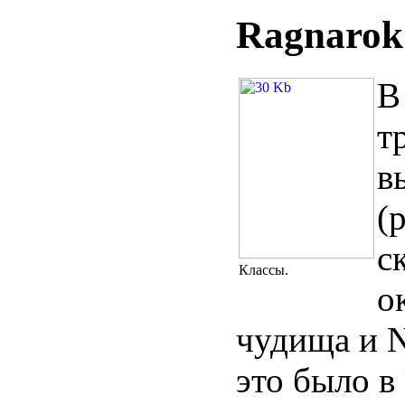
Ragnarok
В
т
в
(
с
Классы.
о
чудища и N
это было в