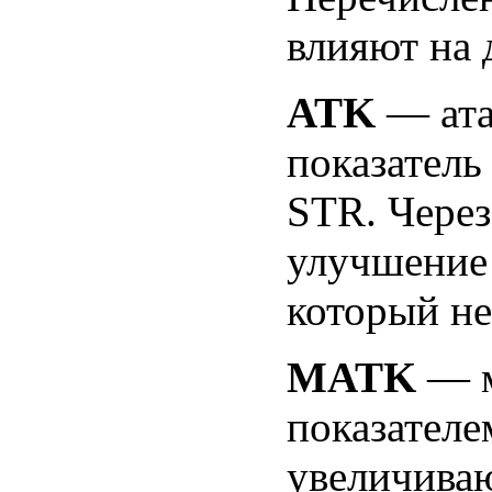
влияют на 
ATK
— ата
показатель
STR. Через
улучшение 
который не
MATK
— м
показателе
увеличиваю