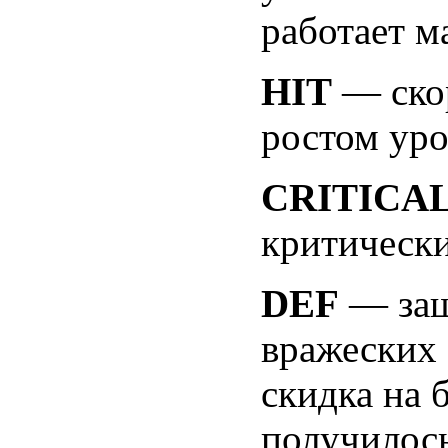
работает м
HIT
— скор
ростом уро
CRITICA
критически
DEF
— защ
вражеских 
скидка на б
получилось