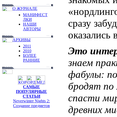
«нордлинго
О ЖУРНАЛЕ
МАНИФЕСТ
ЛКИ
сразу забу
НАШИ
АВТОРЫ
оказались 
АРХИВЫ
2011
Это инте
2010
БОЛЕЕ
знаем прак
РАННИЕ
фабулы: п
бродят по
САМЫЕ
ПОПУЛЯРНЫЕ
спасти мир
СТАТЬИ
Neverwinter Nights 2:
Cоздание предметов
древних ми