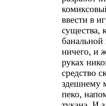
комиксовы
ввести в и
существа, 
банальной
ничего, и 
руках нико
средство с
здешнему м
пеко, напо
тукана. И 