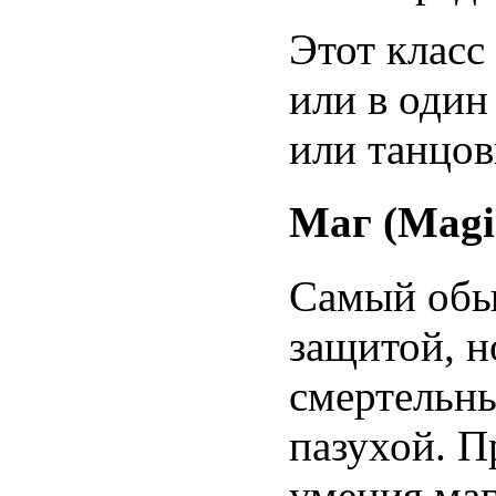
Этот класс
или в один
или танцо
Маг (Magi
Самый обы
защитой, н
смертельны
пазухой. П
умения мага