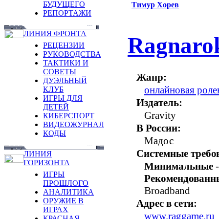
БУДУЩЕГО
Тимур Хорев
РЕПОРТАЖИ
ЛИНИЯ ФРОНТА
Ragnarok
РЕЦЕНЗИИ
РУКОВОДСТВА
ТАКТИКИ И
СОВЕТЫ
Жанр:
ДУЭЛЬНЫЙ
онлайновая рол
КЛУБ
ИГРЫ ДЛЯ
Издатель:
ДЕТЕЙ
Gravity
КИБЕРСПОРТ
ВИДЕОЖУРНАЛ
В России:
КОДЫ
Мадос
Системные требо
ЛИНИЯ
ГОРИЗОНТА
Минимальные
-
ИГРЫ
Рекомендованн
ПРОШЛОГО
Broadband
АНАЛИТИКА
ОРУЖИЕ В
Адрес в сети:
ИГРАХ
www.raggame.ru
КРАСНАЯ