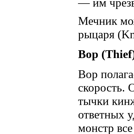
— им чрезв
Мечник мож
рыцаря (Kn
Вор (Thief
Вор полага
скорость. 
тычки кинж
ответных у
монстр все