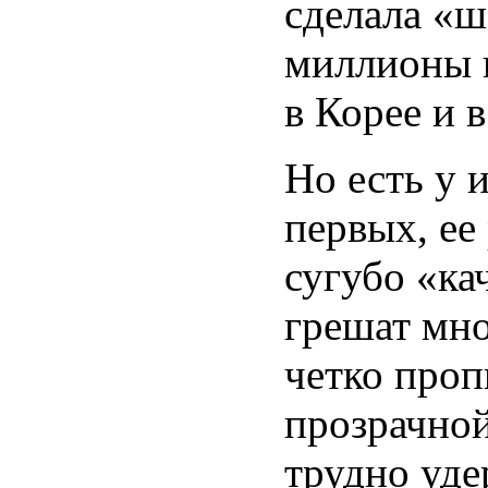
сделала «ш
миллионы п
в Корее и в
Но есть у 
первых, ее
сугубо «ка
грешат мн
четко про
прозрачной
трудно уде