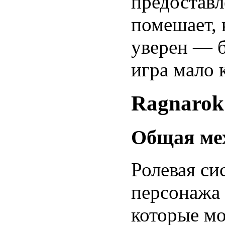
предоставл
помешает, 
уверен — б
игра мало 
Ragnarok
Общая ме
Ролевая си
персонажа 
которые мо