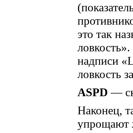
(показател
противнико
это так на
ловкость».
надписи «L
ловкость з
ASPD
— ск
Наконец, т
упрощают 