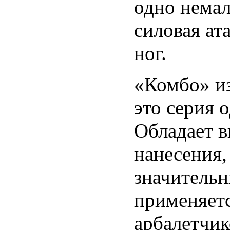
одно нема
силовая ат
ног.
«Комбо» и
это серия 
Обладает 
нанесения,
значитель
применяетс
арбалетчик