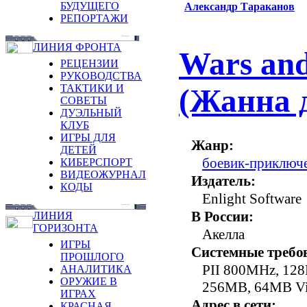
БУДУЩЕГО
Александр Тараканов
РЕПОРТАЖИ
ЛИНИЯ ФРОНТА
Wars and
РЕЦЕНЗИИ
РУКОВОДСТВА
ТАКТИКИ И
(Жанна 
СОВЕТЫ
ДУЭЛЬНЫЙ
КЛУБ
ИГРЫ ДЛЯ
Жанр:
ДЕТЕЙ
боевик-приключ
КИБЕРСПОРТ
ВИДЕОЖУРНАЛ
Издатель:
КОДЫ
Enlight Software
В России:
ЛИНИЯ
ГОРИЗОНТА
Акелла
ИГРЫ
Системные требо
ПРОШЛОГО
PII 800MHz, 12
АНАЛИТИКА
ОРУЖИЕ В
256МВ, 64MB Vi
ИГРАХ
Адрес в сети:
КРАСНАЯ