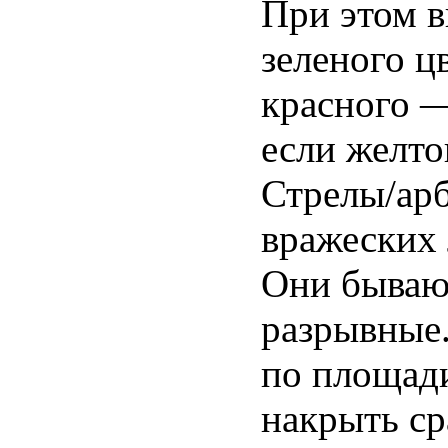
При этом в
зеленого ц
красного —
если желто
Стрелы/ар
вражеских 
Они бывают
разрывные.
по площади
накрыть ср