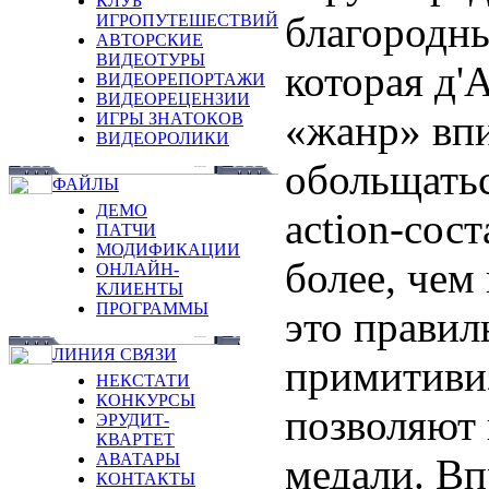
КЛУБ
благородны
ИГРОПУТЕШЕСТВИЙ
АВТОРСКИЕ
ВИДЕОТУРЫ
которая д'
ВИДЕОРЕПОРТАЖИ
ВИДЕОРЕЦЕНЗИИ
«жанр» впи
ИГРЫ ЗНАТОКОВ
ВИДЕОРОЛИКИ
обольщатьс
ФАЙЛЫ
ДЕМО
action-сос
ПАТЧИ
МОДИФИКАЦИИ
более, чем
ОНЛАЙН-
КЛИЕНТЫ
ПРОГРАММЫ
это правил
ЛИНИЯ СВЯЗИ
примитивиз
НЕКСТАТИ
КОНКУРСЫ
позволяют 
ЭРУДИТ-
КВАРТЕТ
АВАТАРЫ
медали. Вп
КОНТАКТЫ