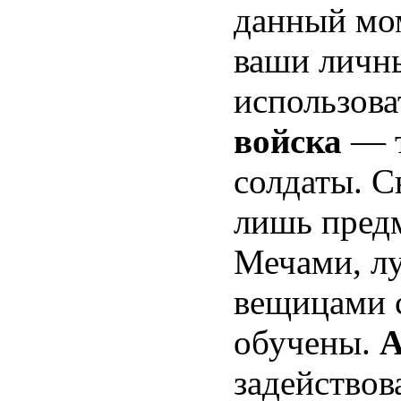
данный мо
ваши личны
использова
войска
— т
солдаты. С
лишь пред
Мечами, л
вещицами с
обучены.
А
задействов