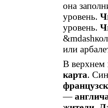
она заполн
уровень.
Ч
уровень.
Ч
&mdashколи
или арбале
В верхнем 
карта
. Си
французск
—
англич
жители
.
Л