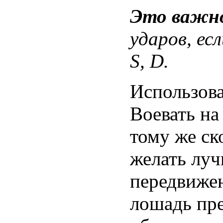
Это важн
ударов, е
S, D.
Использова
Воевать на
тому же ск
желать луч
передвижен
лошадь пре