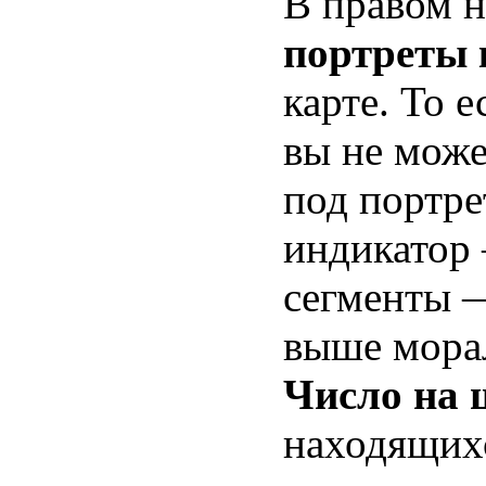
В правом 
портреты 
карте. То е
вы не може
под портре
индикато
сегменты 
выше морал
Число на 
находящихс