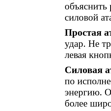
объяснить 
силовой ат
Простая а
удар. Не т
левая кноп
Силовая а
по исполн
энергию. О
более шир