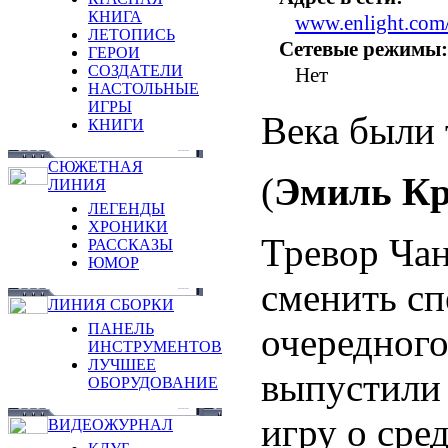
КНИГА
www.enlight.com
ЛЕТОПИСЬ
Сетевые режимы:
ГЕРОИ
СОЗДАТЕЛИ
Нет
НАСТОЛЬНЫЕ
ИГРЫ
Века были 
КНИГИ
СЮЖЕТНАЯ
(
Эмиль Кр
ЛИНИЯ
ЛЕГЕНДЫ
ХРОНИКИ
Тревор Чан
РАССКАЗЫ
ЮМОР
сменить сп
ЛИНИЯ СБОРКИ
ПАНЕЛЬ
очередного
ИНСТРУМЕНТОВ
ЛУЧШЕЕ
выпустили
ОБОРУДОВАНИЕ
игру о сре
ВИДЕОЖУРНАЛ