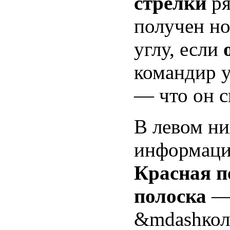
стрелки
ря
получен н
углу, если
командир 
— что он с
В левом ни
информаци
Красная п
полоска
— 
&mdashколи