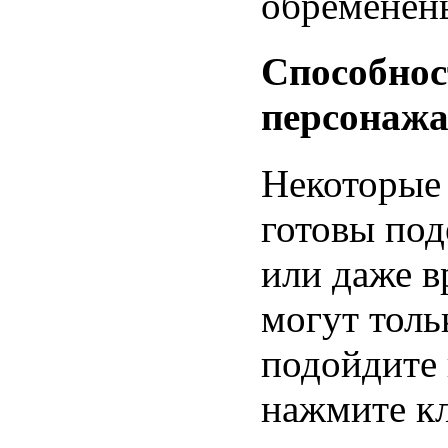
обременен
Способнос
персонаж
Некоторые
готовы по
или даже в
могут толь
подойдите 
нажмите к