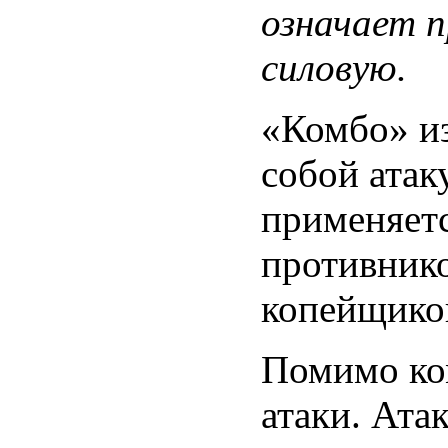
означает 
силовую.
«Комбо» из
собой ата
применяет
противнико
копейщико
Помимо ком
атаки. Ат