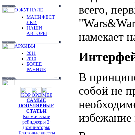
всего, пер
О ЖУРНАЛЕ
МАНИФЕСТ
"Wars&Warr
ЛКИ
НАШИ
намекает н
АВТОРЫ
АРХИВЫ
Интерфе
2011
2010
БОЛЕЕ
РАННИЕ
В принципе
собой не п
необходимо
САМЫЕ
ПОПУЛЯРНЫЕ
СТАТЬИ
избежание
Космические
рейнджеры 2:
Доминаторы:
Текстовые квесты