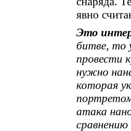
снаряда. Т
явно счита
Это инте
битве, то
провести к
нужно нан
которая ук
портретом
атака нан
сравнению 