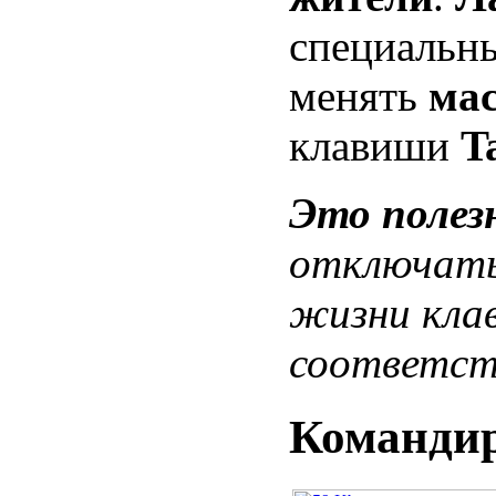
специальн
менять
ма
клавиши
T
Это полез
отключать
жизни кл
соответст
Команди