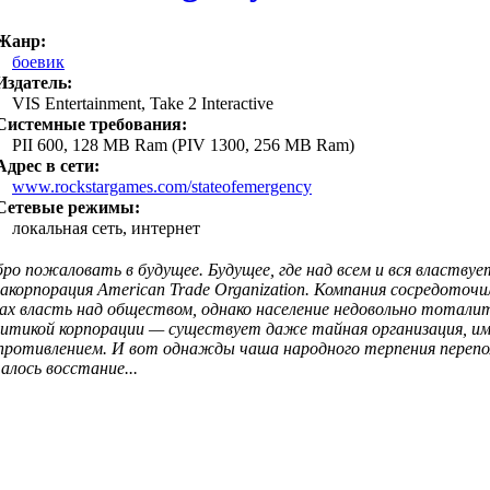
Жанр:
боевик
Издатель:
VIS Entertainment, Take 2 Interactive
Системные требования:
PII 600, 128 MB Ram (PIV 1300, 256 MB Ram)
Адрес в сети:
www.rockstargames.com/stateofemergency
Сетевые режимы:
локальная сеть, интернет
ро пожаловать в будущее. Будущее, где над всем и вся властвуе
акорпорация American Trade Organization. Компания сосредоточил
ах власть над обществом, однако население недовольно тотали
литикой корпорации — существует даже тайная организация, и
противлением. И вот однажды чаша народного терпения перепол
алось восстание...