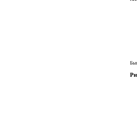
Быв
Ри