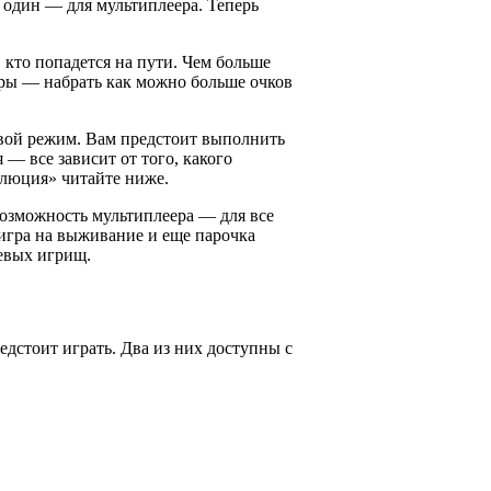
, один — для мультиплеера. Теперь
 кто попадется на пути. Чем больше
гры — набрать как можно больше очков
вой режим. Вам предстоит выполнить
— все зависит от того, какого
люция» читайте ниже.
возможность мультиплеера — для все
 игра на выживание и еще парочка
тевых игрищ.
дстоит играть. Два из них доступны с