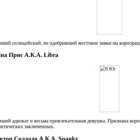
вший полицейский, не одобривший жестокие замыслы корпорац
на Прис А.К.А. Libra
вший адвокат и весьма привлекательная девушка. Признана кор
литических заключенных.
ктор Солдадо А.К.А. Spanky