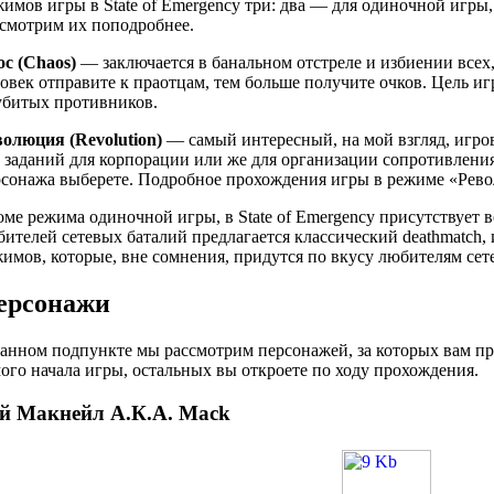
имов игры в State of Emergency три: два — для одиночной игры
смотрим их поподробнее.
с (Chaos)
— заключается в банальном отстреле и избиении всех,
овек отправите к праотцам, тем больше получите очков. Цель и
убитых противников.
волюция (Revolution)
— самый интересный, на мой взгляд, игро
 заданий для корпорации или же для организации сопротивления 
рсонажа выберете. Подробное прохождения игры в режиме «Рево
ме режима одиночной игры, в State of Emergency присутствует 
ителей сетевых баталий предлагается классический deathmatch,
имов, которые, вне сомнения, придутся по вкусу любителям се
ерсонажи
анном подпункте мы рассмотрим персонажей, за которых вам пре
ого начала игры, остальных вы откроете по ходу прохождения.
й Макнейл А.К.А. Mack