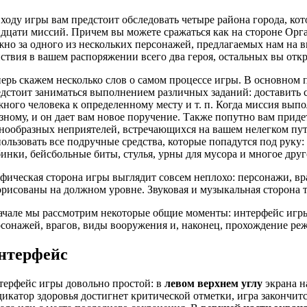
ходу игры вам предстоит обследовать четыре района города, ко
дцати миссий. Причем вы можете сражаться как на стороне Орга
но за одного из нескольких персонажей, предлагаемых нам на в
ствия в вашем распоряжении всего два героя, остальных вы отк
ерь скажем несколько слов о самом процессе игры. В основном 
дстоит заниматься выполнением различных заданий: доставить
ного человека к определенному месту и т. п. Когда миссия выпо
зному, и он дает вам новое поручение. Также попутно вам приде
нообразных неприятелей, встречающихся на вашем нелегком пу
ользовать все подручные средства, которые попадутся под руку
инки, бейсбольные биты, стулья, урны для мусора и многое друг
фическая сторона игры выглядит совсем неплохо: персонажи, 
рисованы на должном уровне. Звуковая и музыкальная сторона 
ачале мы рассмотрим некоторые общие моменты: интерфейс игр
сонажей, врагов, виды вооружения и, наконец, прохождение режи
нтерфейс
терфейс игры довольно простой: в
левом верхнем углу
экрана н
икатор здоровья достигнет критической отметки, игра закончитс