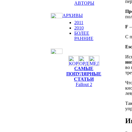
пе
АВТОРЫ
Пр
АРХИВЫ
по
2011
F
—
2010
БОЛЕЕ
С 
РАННИЕ
Esc
Ис
но
во 
САМЫЕ
тре
ПОПУЛЯРНЫЕ
СТАТЬИ
Что
Fallout 2
кно
ле
Та
упр
И