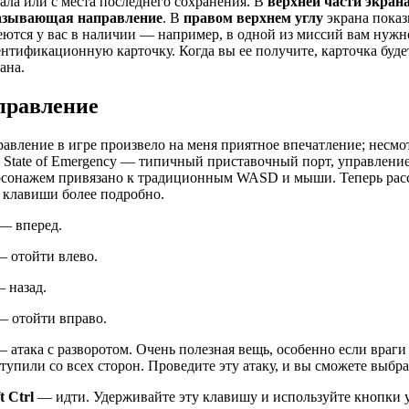
ала или с места последнего сохранения. В
верхней части экрана
азывающая направление
. В
правом верхнем углу
экрана пока
ются у вас в наличии — например, в одной из миссий вам нужн
нтификационную карточку. Когда вы ее получите, карточка буде
ана.
правление
авление в игре произвело на меня приятное впечатление; несмот
 State of Emergency — типичный приставочный порт, управлени
рсонажем привязано к традиционным WASD и мыши. Теперь ра
 клавиши более подробно.
— вперед.
 отойти влево.
 назад.
 отойти вправо.
 атака с разворотом. Очень полезная вещь, особенно если враги
тупили со всех сторон. Проведите эту атаку, и вы сможете выбра
t Ctrl
— идти. Удерживайте эту клавишу и используйте кнопки 