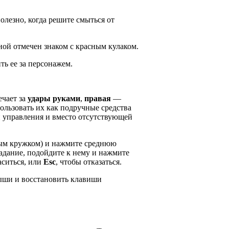
олезно, когда решите смыться от
ной отмечен знаком с красным кулаком.
ь ее за персонажем.
ечает за
удары руками
,
правая
—
ользовать их как подручные средства
и управления и вместо отсутствующей
лтым кружком) и нажмите среднюю
адание, подойдите к нему и нажмите
аситься, или
Esc
, чтобы отказаться.
ыши и восстановить клавиши