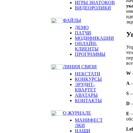
нач
ИГРЫ ЗНАТОКОВ
ук
ВИДЕОРОЛИКИ
име
иде
ФАЙЛЫ
экр
ДЕМО
ПАТЧИ
У
МОДИФИКАЦИИ
ОНЛАЙН-
Упр
КЛИЕНТЫ
что
ПРОГРАММЫ
пе
все
ЛИНИЯ СВЯЗИ
W
НЕКСТАТИ
КОНКУРСЫ
A
—
ЭРУДИТ-
КВАРТЕТ
S
—
АВАТАРЫ
КОНТАКТЫ
D
—
О ЖУРНАЛЕ
Е
—
обс
МАНИФЕСТ
ЛКИ
Lef
НАШИ