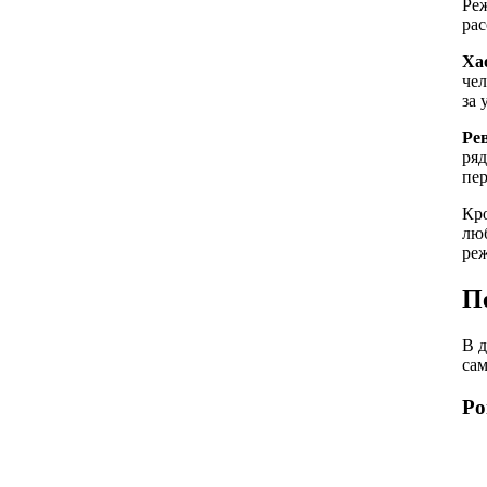
Реж
рас
Хао
чел
за 
Ре
ряд
пе
Кро
люб
реж
П
В д
сам
Ро