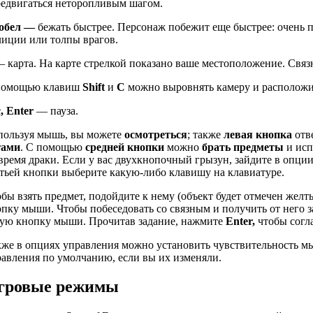
редвигаться неторопливым шагом.
обел —
бежать быстрее. Персонаж побежит еще быстрее: очень п
лиции или толпы врагов.
 карта. На карте стрелкой показано ваше местоположение. Связ
помощью клавиш
Shift
и
C
можно выровнять камеру и расположит
, Enter
— пауза.
пользуя мышь, вы можете
осмотреться
; также
левая кнопка
отв
гами
. С помощью
средней кнопки
можно
брать предметы
и исп
время драки. Если у вас двухкнопочный грызун, зайдите в опци
тьей кнопки выберите какую-либо клавишу на клавиатуре.
бы взять предмет, подойдите к нему (объект будет отмечен же
пку мыши. Чтобы побеседовать со связным и получить от него з
вую кнопку мыши. Прочитав задание, нажмите
Enter,
чтобы согл
кже в опциях управления можно установить чувствительность м
авления по умолчанию, если вы их изменяли.
гровые режимы