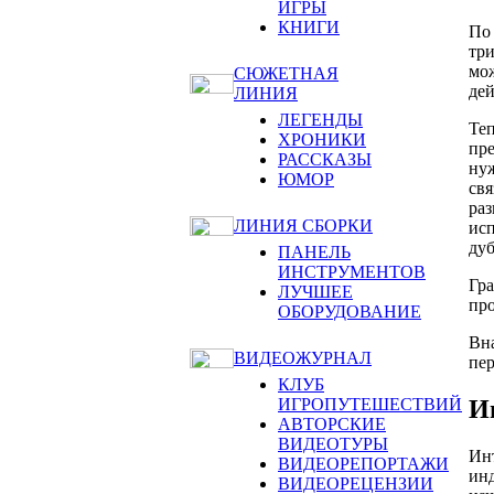
ИГРЫ
КНИГИ
По 
три
мож
СЮЖЕТНАЯ
дей
ЛИНИЯ
ЛЕГЕНДЫ
Теп
ХРОНИКИ
пре
РАССКАЗЫ
нуж
ЮМОР
свя
раз
ЛИНИЯ СБОРКИ
исп
дуб
ПАНЕЛЬ
ИНСТРУМЕНТОВ
Гра
ЛУЧШЕЕ
про
ОБОРУДОВАНИЕ
Вн
ВИДЕОЖУРНАЛ
пер
КЛУБ
И
ИГРОПУТЕШЕСТВИЙ
АВТОРСКИЕ
ВИДЕОТУРЫ
Ин
ВИДЕОРЕПОРТАЖИ
инд
ВИДЕОРЕЦЕНЗИИ