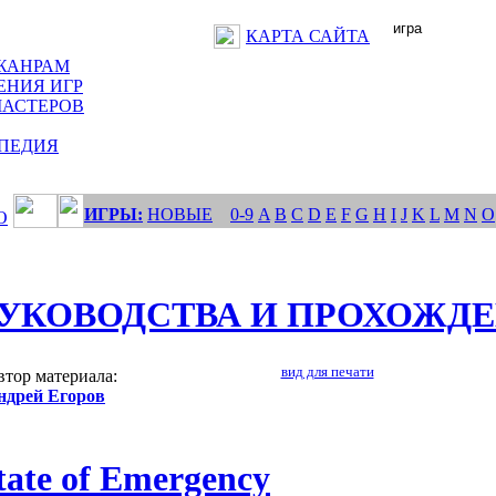
КАРТА САЙТА
ЖАНРАМ
ЕНИЯ ИГР
МАСТЕРОВ
ПЕДИЯ
ИГРЫ:
НОВЫЕ
0-9
A
B
C
D
E
F
G
H
I
J
K
L
M
N
O
О
УКОВОДСТВА И ПРОХОЖД
вид для печати
втор материала:
ндрей Егоров
tate of Emergency