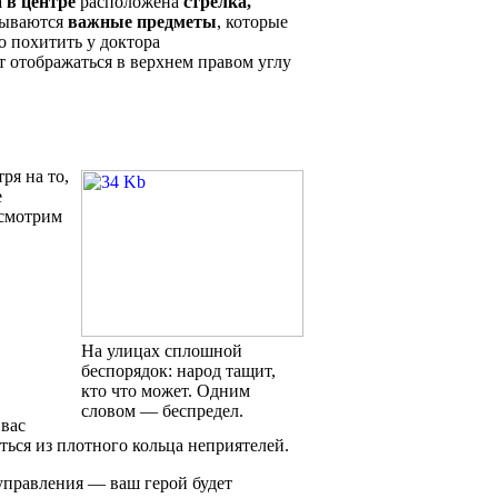
 в центре
расположена
стрелка,
зываются
важные предметы
, которые
о похитить у доктора
т отображаться в верхнем правом углу
ря на то,
е
ссмотрим
На улицах сплошной
беспорядок: народ тащит,
кто что может. Одним
словом — беспредел.
 вас
ться из плотного кольца неприятелей.
управления — ваш герой будет