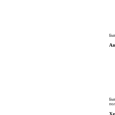
Бы
Ан
Бы
по
Хе