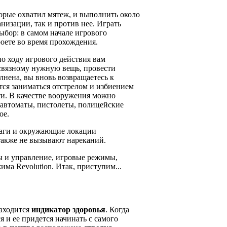
торые охватил мятеж, и выполнить около
низации, так и против нее. Играть
ыбор: в самом начале игрового
роете во время прохождения.
по ходу игрового действия вам
 связному нужную вещь, провести
лнена, вы вновь возвращаетесь к
тся заниматься отстрелом и избиением
ти. В качестве вооружения можно
: автоматы, пистолеты, полицейские
ое.
враги и окружающие локации
также не вызывают нареканий.
ы и управление, игровые режимы,
ма Revolution. Итак, приступим...
аходится
индикатор здоровья
. Когда
я и ее придется начинать с самого