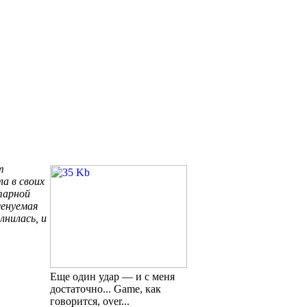
т
а в своих
тарной
менуемая
нилась, и
Еще один удар — и с меня
достаточно... Game, как
говорится, over...