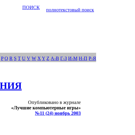
ПОИСК
полнотекстовый поиск
P
Q
R
S
T
U
V
W
X
Y
Z
А-В
Г-З
И-М
Н-П
Р-Я
ЕНИЯ
Опубликовано в журнале
«Лучшие компьютерные игры»
№11 (24) ноябрь 2003