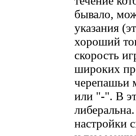
течение кот
бывало, мож
указания (э
хороший тон
скорость иг
широких пр
черепашьи 
или "
-
". В 
либеральна
настройки с