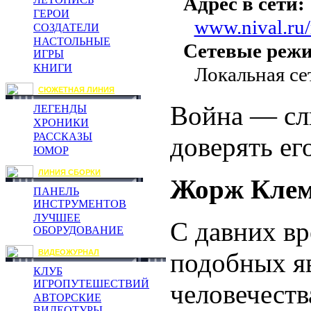
Адрес в сети:
ГЕРОИ
www.nival.ru/
СОЗДАТЕЛИ
НАСТОЛЬНЫЕ
Сетевые реж
ИГРЫ
КНИГИ
Локальная се
СЮЖЕТНАЯ ЛИНИЯ
Война — сл
ЛЕГЕНДЫ
ХРОНИКИ
РАССКАЗЫ
доверять ег
ЮМОР
ЛИНИЯ СБОРКИ
Жорж Клем
ПАНЕЛЬ
ИНСТРУМЕНТОВ
ЛУЧШЕЕ
С давних вр
ОБОРУДОВАНИЕ
подобных я
ВИДЕОЖУРНАЛ
КЛУБ
ИГРОПУТЕШЕСТВИЙ
человечеств
АВТОРСКИЕ
ВИДЕОТУРЫ