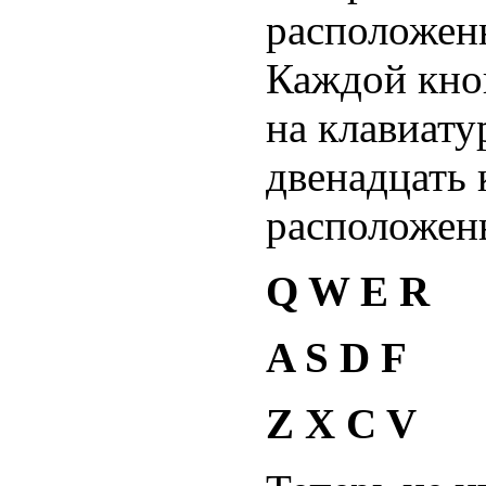
расположенн
Каждой кноп
на клавиату
двенадцать 
расположены
Q W E R
A S D F
Z X C V