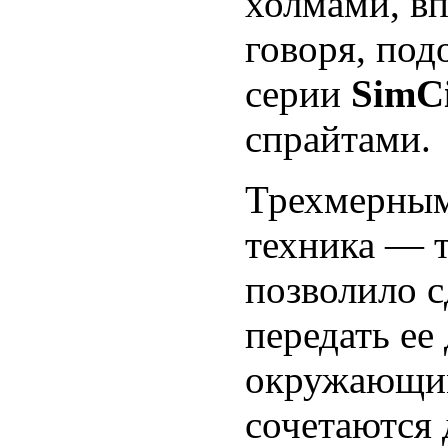
холмами, в
говоря, под
серии
SimС
спрайтами.
Трехмерным
техника — т
позволило с
передать ее
окружающим
сочетаются 