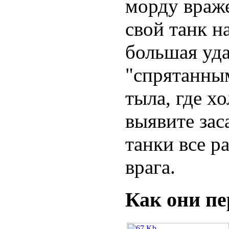
морду враже
свой танк н
большая уда
"спрятанным
тыла, где х
выявите зас
танки все р
врага.
Как они п