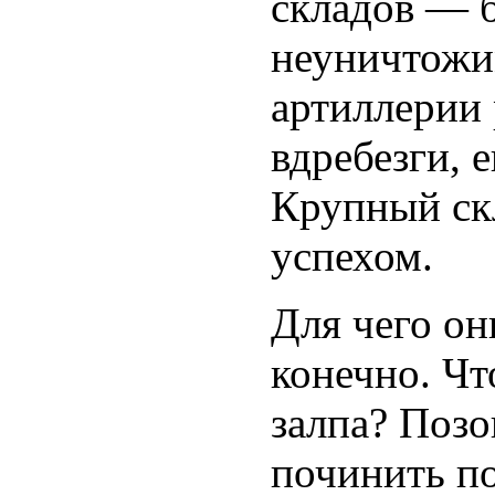
складов — 
неуничтожи
артиллерии 
вдребезги, 
Крупный скл
успехом.
Для чего о
конечно. Чт
залпа? Позо
починить п