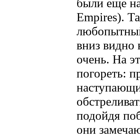
были еще н
Empires). Т
любопытный
вниз видно 
очень. На э
погореть: п
наступающих
обстреливат
подойдя по
они замеча