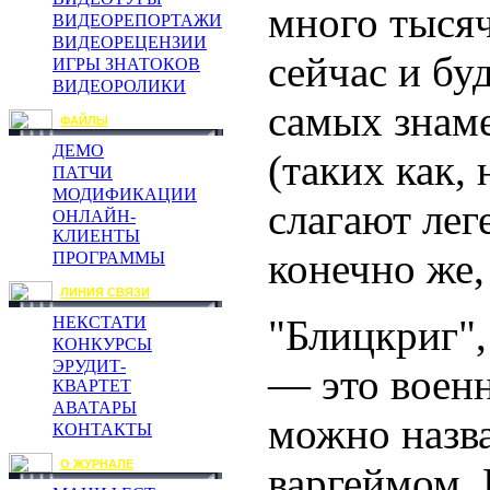
много тысяч
ВИДЕОРЕПОРТАЖИ
ВИДЕОРЕЦЕНЗИИ
сейчас и бу
ИГРЫ ЗНАТОКОВ
ВИДЕОРОЛИКИ
самых знам
ФАЙЛЫ
ДЕМО
(таких как,
ПАТЧИ
МОДИФИКАЦИИ
слагают лег
ОНЛАЙН-
КЛИЕНТЫ
конечно же,
ПРОГРАММЫ
ЛИНИЯ СВЯЗИ
"Блицкриг",
НЕКСТАТИ
КОНКУРСЫ
ЭРУДИТ-
— это военн
КВАРТЕТ
АВАТАРЫ
можно назва
КОНТАКТЫ
О ЖУРНАЛЕ
варгеймом. 