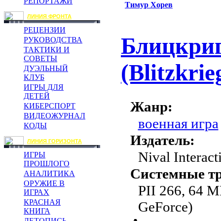
РЕПОРТАЖИ
Тимур Хорев
ЛИНИЯ ФРОНТА
РЕЦЕНЗИИ
Блицкри
РУКОВОДСТВА
ТАКТИКИ И
СОВЕТЫ
(Blitzkrie
ДУЭЛЬНЫЙ
КЛУБ
ИГРЫ ДЛЯ
ДЕТЕЙ
Жанр:
КИБЕРСПОРТ
ВИДЕОЖУРНАЛ
военная игра
КОДЫ
Издатель:
ЛИНИЯ ГОРИЗОНТА
Nival Interact
ИГРЫ
ПРОШЛОГО
Системные тр
АНАЛИТИКА
ОРУЖИЕ В
PII 266, 64 
ИГРАХ
КРАСНАЯ
GeForce)
КНИГА
ЛЕТОПИСЬ