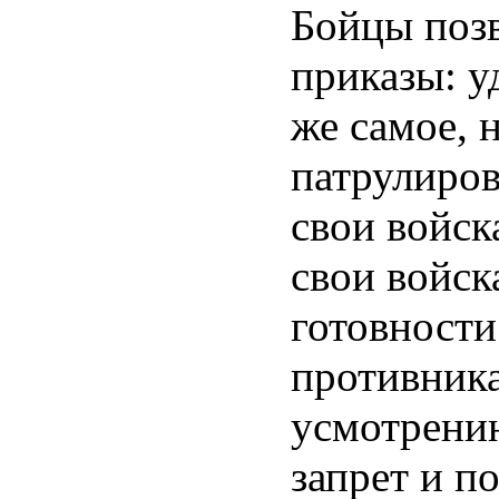
Бойцы позв
приказы: у
же самое, 
патрулирова
свои войска
свои войск
готовности
противника,
усмотрению
запрет и п