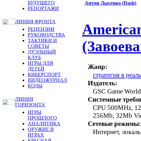
БУДУЩЕГО
Антон Лысенко (Dash)
РЕПОРТАЖИ
ЛИНИЯ ФРОНТА
America
РЕЦЕНЗИИ
РУКОВОДСТВА
ТАКТИКИ И
(Завоев
СОВЕТЫ
ДУЭЛЬНЫЙ
КЛУБ
ИГРЫ ДЛЯ
Жанр:
ДЕТЕЙ
стратегия в реа
КИБЕРСПОРТ
ВИДЕОЖУРНАЛ
Издатель:
КОДЫ
GSC Game World
Системные требо
ЛИНИЯ
ГОРИЗОНТА
CPU 500MHz, 12
ИГРЫ
256Mb, 32Mb Vi
ПРОШЛОГО
Сетевые режимы:
АНАЛИТИКА
ОРУЖИЕ В
Интернет, локаль
ИГРАХ
КРАСНАЯ