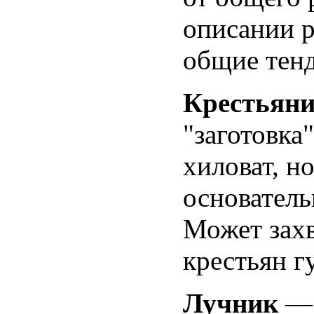
описании р
общие тен
Крестьян
"заготовка
хиловат, н
основатель
Может захв
крестьян г
Лучник
— 