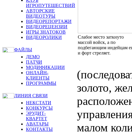
КЛУБ
ИГРОПУТЕШЕСТВИЙ
АВТОРСКИЕ
ВИДЕОТУРЫ
ВИДЕОРЕПОРТАЖИ
ВИДЕОРЕЦЕНЗИИ
ИГРЫ ЗНАТОКОВ
Слабое место заткнуто
ВИДЕОРОЛИКИ
массой войск, а по
подбегающим индейцам е
ФАЙЛЫ
и форт стреляет.
ДЕМО
ПАТЧИ
МОДИФИКАЦИИ
(последова
ОНЛАЙН-
КЛИЕНТЫ
ПРОГРАММЫ
золото, жел
ЛИНИЯ СВЯЗИ
расположен
НЕКСТАТИ
КОНКУРСЫ
управления
ЭРУДИТ-
КВАРТЕТ
малом коли
АВАТАРЫ
КОНТАКТЫ