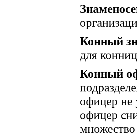
Знаменос
организаци
Конный з
для конниц
Конный о
подразделе
офицер не 
офицер сни
множество 