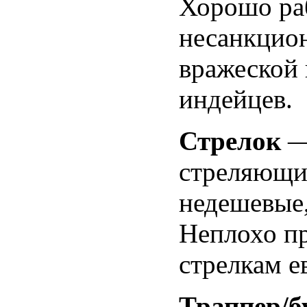
Хорошо раб
несанкцио
вражеской 
индейцев.
Стрелок
—
стреляющий
недешевые,
Неплохо п
стрелкам е
Траппер/б