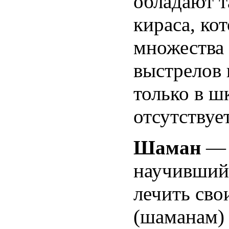
обладают т
кираса, ко
множества 
выстрелов 
только в ш
отсутствует
Шаман
— 
научившийс
лечить сво
(шаманам)