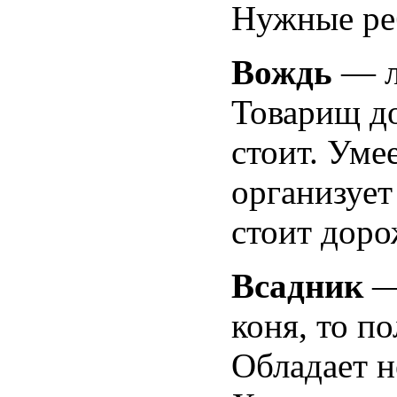
Нужные ре
Вождь
— л
Товарищ до
стоит. Умее
организует
стоит доро
Всадник
—
коня, то по
Обладает н