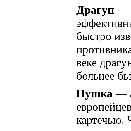
Драгун
— 
эффективн
быстро изв
противника
веке драгу
больнее бь
Пушка
— 
европейцев
картечью. 