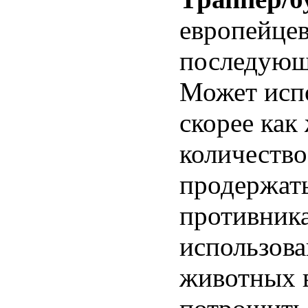
европейце
последующи
Может испо
скорее как
количество
продержать
противника
использов
животных в