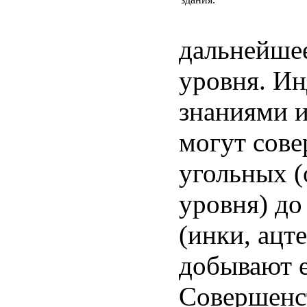
дальнейшее
уровня. И
знаниями и
могут сове
угольных (
уровня) до
(инки, ацт
добывают е
Совершенст