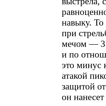
выстрела, 
равноценно
навыку. То
при стрель
мечом — 35
и по отнош
это минус к
атакой пик
защитой от
он нанесет