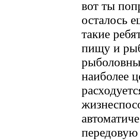
вот ты поп
осталось е
такие ребя
пищу и рыб
рыболовны
наиболее ц
расходуетс
жизнеспосо
автоматиче
передовую 