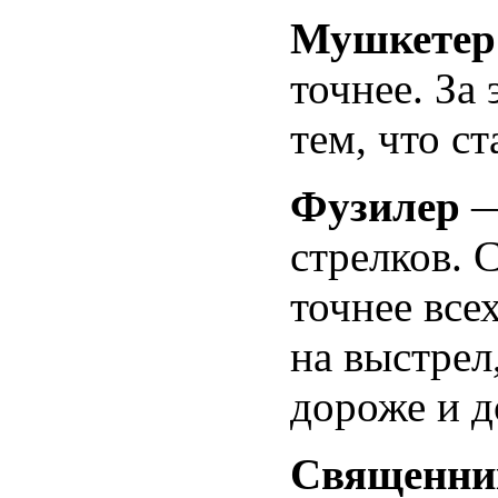
Мушкете
точнее. За
тем, что ст
Фузилер
—
стрелков. 
точнее все
на выстрел
дороже и д
Священн