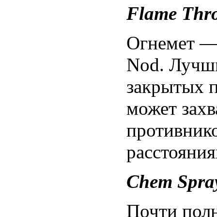
Flame Thr
Огнемет —
Nod. Лучши
закрытых п
может захв
противнико
расстояния
Chem Spra
Почти полн