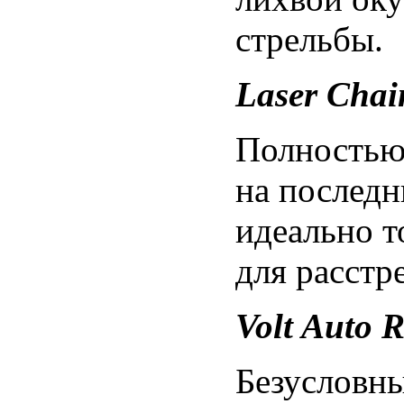
стрельбы.
Laser Cha
Полностью
на послед
идеально т
для расстр
Volt Auto R
Безусловны