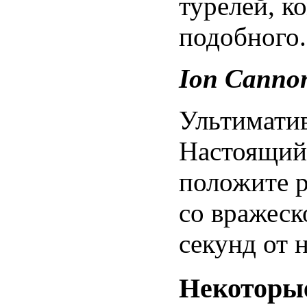
турелей, к
подобного.
Ion Canno
Ультиматив
Настоящий
положите 
со вражеск
секунд от 
Некоторы