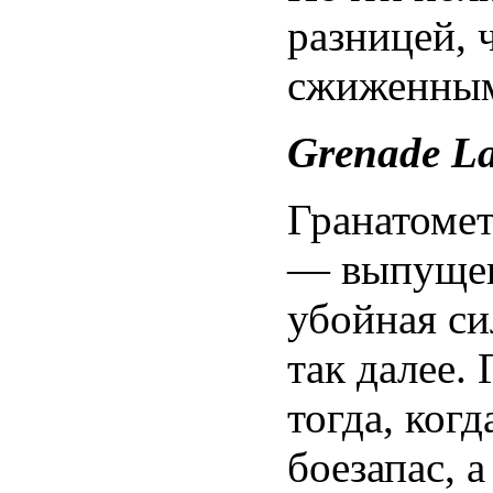
разницей, ч
сжиженным
Grenade L
Гранатомет
— выпущен
убойная си
так далее.
тогда, ког
боезапас, 