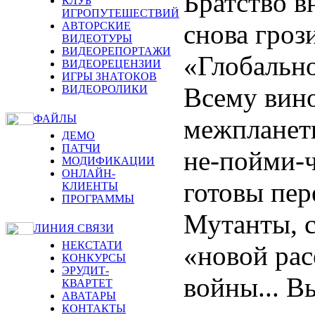
Братство в
КЛУБ
ИГРОПУТЕШЕСТВИЙ
снова гроз
АВТОРСКИЕ
ВИДЕОТУРЫ
ВИДЕОРЕПОРТАЖИ
«Глобальн
ВИДЕОРЕЦЕНЗИИ
ИГРЫ ЗНАТОКОВ
Всему вино
ВИДЕОРОЛИКИ
ФАЙЛЫ
межпланетн
ДЕМО
ПАТЧИ
не-пойми-ч
МОДИФИКАЦИИ
ОНЛАЙН-
готовы пер
КЛИЕНТЫ
ПРОГРАММЫ
Мутанты, с
ЛИНИЯ СВЯЗИ
НЕКСТАТИ
«новой рас
КОНКУРСЫ
ЭРУДИТ-
войны... 
КВАРТЕТ
АВАТАРЫ
КОНТАКТЫ