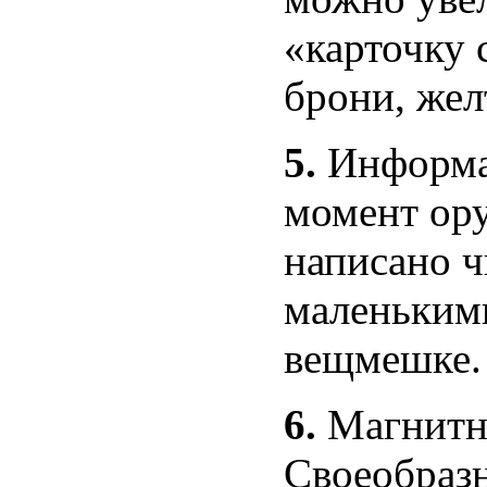
«карточку 
брони, жел
5.
Информа
момент ор
написано ч
маленьким
вещмешке.
6.
Магнитны
Своеобраз