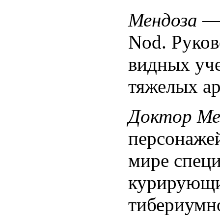
Мендоза
— 
Nod. Руко
видных уч
тяжелых ар
Доктор Ме
персонаже
мире специ
курирующи
тибериумн