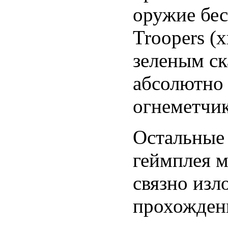
оружие бес
Troopers (
зеленым ск
абсолютно
огнеметчик
Остальные
геймплея м
связно из
прохожден