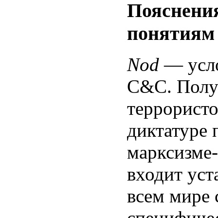
Пояснения
понятиям
Nod
— усло
C&C. Полу
террористо
диктатуре 
марксизме-
входит уст
всем мире 
специфичес