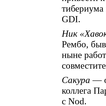
тибериума 
GDI.
Ник «Хаво
Рембо, быв
ныне рабо
совместите
Сакура
— о
коллега Па
с Nod.