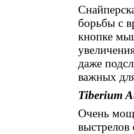
Снайперск
борьбы с в
кнопке мы
увеличения
даже подс
важных дл
Tiberium A
Очень мощ
выстрелов 