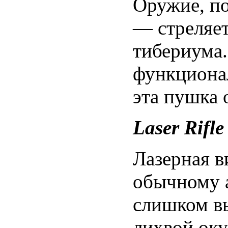
Оружие, по
— стреляе
тибериума.
функционал
эта пушка 
Laser Rifle
Лазерная в
обычному а
слишком вы
лихвой оку