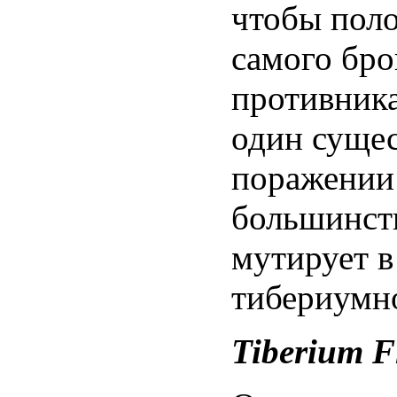
чтобы поло
самого бр
противника
один сущес
поражении
большинст
мутирует в
тибериумно
Tiberium F