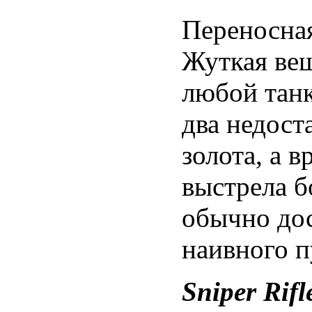
Переносная
Жуткая ве
любой танк
два недост
золота, а 
выстрела б
обычно дос
наивного п
Sniper Rifl