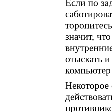
Если по з
саботирова
торопитесь
значит, чт
внутренние
отыскать 
компьютер 
Некоторое
действоват
противнико