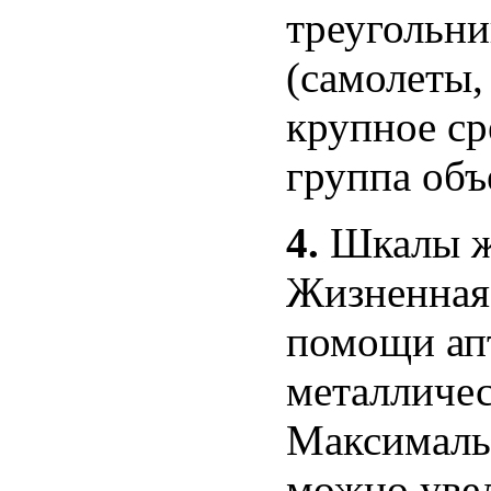
треугольн
(самолеты, 
крупное ср
группа объ
4.
Шкалы жи
Жизненная 
помощи ап
металличес
Максимальн
можно увел