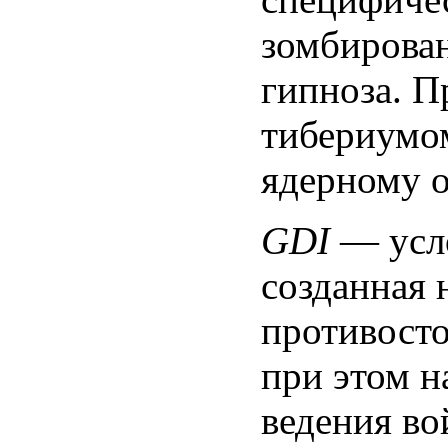
зомбирован
гипноза. П
тибериумом
ядерному 
GDI
— усло
созданная 
противосто
при этом н
ведения во