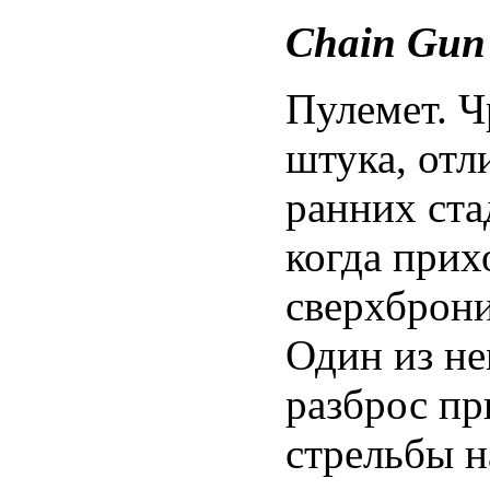
Chain Gun
Пулемет. Ч
штука, отл
ранних ста
когда прих
сверхброн
Один из н
разброс пр
стрельбы н