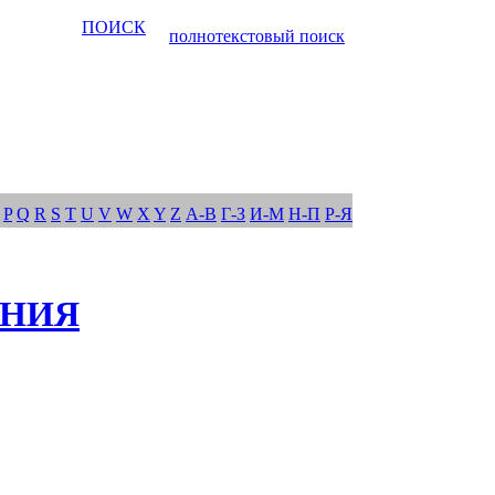
ПОИСК
полнотекстовый поиск
P
Q
R
S
T
U
V
W
X
Y
Z
А-В
Г-З
И-М
Н-П
Р-Я
ЕНИЯ