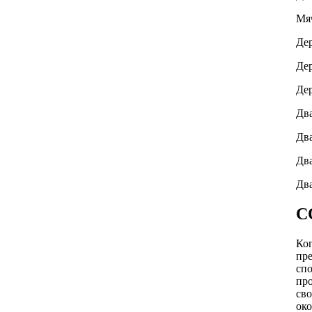
Мяч
Дер
Дер
Дер
Два
Два
Два
Два
С
Ког
пре
спо
про
сво
око