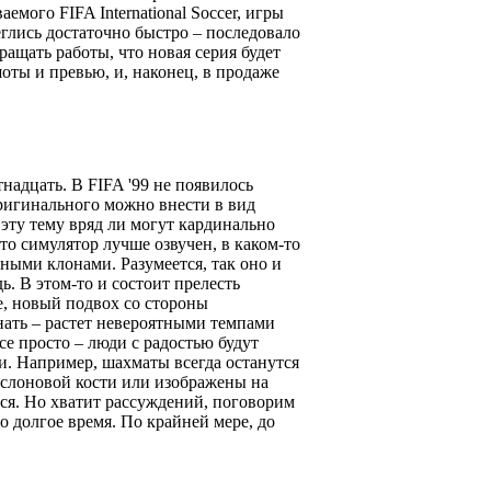
мого FIFA International Soccer, игры
еглись достаточно быстро – последовало
кращать работы, что новая серия будет
оты и превью, и, наконец, в продаже
тнадцать. В FIFA '99 не появилось
оригинального можно внести в вид
 эту тему вряд ли могут кардинально
-то симулятор лучше озвучен, в каком-то
ными клонами. Разумеется, так оно и
дь. В этом-то и состоит прелесть
е, новый подвох со стороны
знать – растет невероятными темпами
е просто – люди с радостью будут
и. Например, шахматы всегда останутся
 слоновой кости или изображены на
тся. Но хватит рассуждений, поговорим
о долгое время. По крайней мере, до