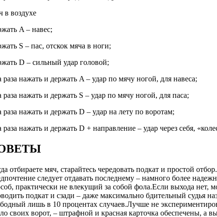
 в воздухе
жать A – навес;
жать S – пас, отскок мяча в ноги;
жать D – сильный удар головой;
 раза нажать и держать A – удар по мячу ногой, для навеса;
 раза нажать и держать S – удар по мячу ногой, для паса;
 раза нажать и держать D – удар на лету по воротам;
 раза нажать и держать D + направление – удар через себя, «коле
ОВЕТЫ
да отбираете мяч, старайтесь чередовать подкат и простой отбо
дпочтение следует отдавать последнему – намного более надеж
соб, практически не влекущий за собой фола.Если выхода нет, 
водить подкат и сзади – даже максимально бдительный судья на
бодный лишь в 10 процентах случаев.Лучше не экспериментиро
ло своих ворот, – штрафной и красная карточка обеспечены, а в