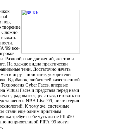
вижок
onal
х пор,
о творение
ь. Сложно
и выжать
ьности.
A '99 все-
игроков
ми. Разнообразие движений, жестов и
ture. На одежде видна практически
равильные тени. Достаточно начать
 мяч в игру – поистине, ускорители
ах». Вдобавок, любителей качественной
 Технология Cyber Faces, впервые
а Virtual Faces и предстала перед нами
чать, радоваться, ругаться, сетовать на
едставлено в NBA Live '99, но эта серия
технологий. К тому же, системные
осы стали еще одним приятным
шка требует себе чуть ли не PII 450
нно неприхотливой FIFA '99 могут
».