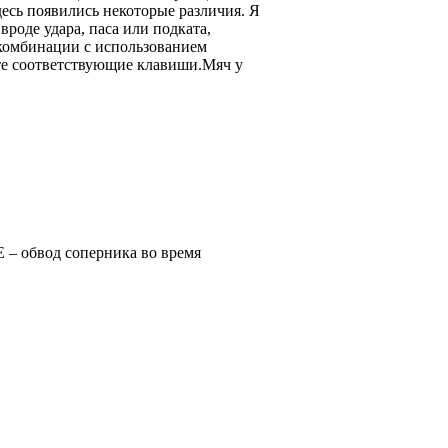
десь появились некоторые различия. Я
роде удара, паса или подката,
комбинации с использованием
те соответствующие клавиши.Мяч у
E – обвод соперника во время