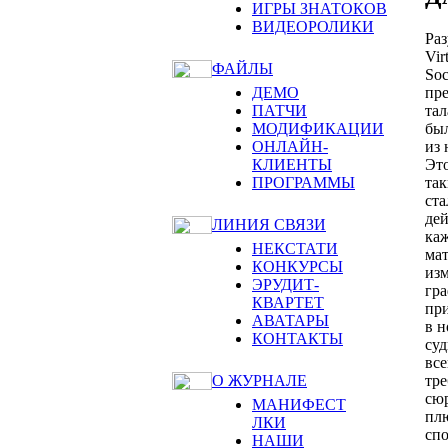
ИГРЫ ЗНАТОКОВ
ВИДЕОРОЛИКИ
Раз
Vir
ФАЙЛЫ
Soc
ДЕМО
пре
ПАТЧИ
тал
МОДИФИКАЦИИ
был
ОНЛАЙН-
из 
КЛИЕНТЫ
Это
ПРОГРАММЫ
так
ста
дей
ЛИНИЯ СВЯЗИ
каж
НЕКСТАТИ
мат
КОНКУРСЫ
изм
ЭРУДИТ-
гра
КВАРТЕТ
при
АВАТАРЫ
в н
КОНТАКТЫ
суд
все
О ЖУРНАЛЕ
тре
сюр
МАНИФЕСТ
плю
ЛКИ
сп
НАШИ