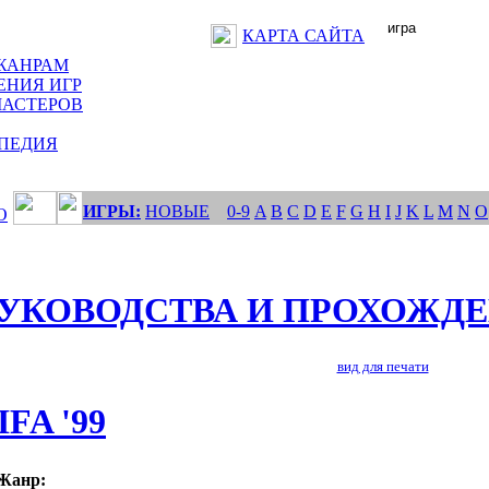
КАРТА САЙТА
ЖАНРАМ
ЕНИЯ ИГР
МАСТЕРОВ
ПЕДИЯ
ИГРЫ:
НОВЫЕ
0-9
A
B
C
D
E
F
G
H
I
J
K
L
M
N
O
О
УКОВОДСТВА И ПРОХОЖД
вид для печати
IFA '99
Жанр: