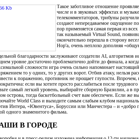
Такое заботливое отношение проявляет
числе и в звуковых эффектах и музыке
телекомментаторов, трибуны разучил
создают непередаваемое ощущение пол
пор применяется самая первая из всех
так называемый Virtual Sound, появив
окончательно перешла в сторону весел
Hop'а, очень неплохо дополняя «общу
ельной благодарности заслуживают создатели AI, алгоритмов и
днем уровне достаточно проблематично дойти до финала, а когд
симальной сложности игра очень сильно напоминает настоящий
ряжением то у одних, то у других ворот. Отбив атаку, нельзя ра
вести к поражению, противник не прощает глупости. Впрочем, в
ократична: если вы хотите просто расслабиться после трудового
вьте самый легкий уровень, выбирайте сборную Бразилии, а в п
ом острова, тогда баскетбольный счет вам обеспечен. Если же в
лючайте World Class и выходите самым слабым клубом национа
тив Интера, «Ювентуса», Боруссии или Манчестера – и «добро п
ой одного знаменитого фильма.
АШИ В ГОРОДЕ
коробке и в пресс-релизе изложена информация о 12-ти национ