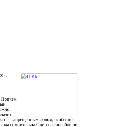
со».
р. Причем
ный
можно
значит
вать с запрещенным фолом, особенно
ыгода сомнительна.Один из способов не