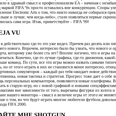
ило в здравый смысл и профессионализм EA – начиная с незабывае
 маркой FIFA '9x просто оставались вне конкуренции. Споры ул
вление Electronic Arts о том, что никто никогда не собирался пре
льше и лучше, чем когда-либо», стали появляться первые скринш
вилась сама игра. Итак, приветствуйте – FIFA '99!
EJA VU
 я действительно где-то это уже видел. Причем раз десять или пя
его нового. Впрочем, интересно было бы узнать, что нового и 
рта, которому уже более ста лет? Вполне логично, что и игры на
ичаться. Конечно, где-то лучше графика, где-то движения, какой
ьше команд. По сути, все эти игры можно назвать самыми типич
ь, но от этого играть в них не становится менее интересно, отню
ртивных симуляторов – каждый раз тебя ожидает новое действи
тивника, новая тактика и стратегия. Прогресс тоже дает о себе 
ь персональных компьютеров, появляются новые платформы. Вс
ать в старую игру, но с новой графикой и новыми спецэффектам
матами вне зависимости от того, вырезаны фигурки из золота и
ане вашего монитора – смысл и величие игры от этого не меняе
ше о том, во что будут играть многие любители футбола довольн
ода FIFA 2000.
АЙТЕ МНЕ SHOTGUN