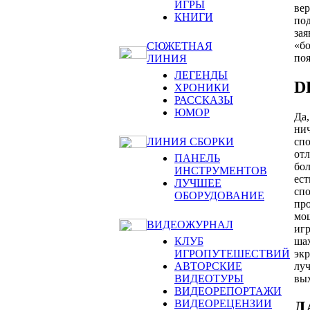
ИГРЫ
вер
КНИГИ
под
зая
«бо
СЮЖЕТНАЯ
поя
ЛИНИЯ
ЛЕГЕНДЫ
D
ХРОНИКИ
РАССКАЗЫ
ЮМОР
Да,
нич
спо
ЛИНИЯ СБОРКИ
отл
ПАНЕЛЬ
бол
ИНСТРУМЕНТОВ
ест
ЛУЧШЕЕ
спо
ОБОРУДОВАНИЕ
про
мощ
ВИДЕОЖУРНАЛ
игр
шах
КЛУБ
экр
ИГРОПУТЕШЕСТВИЙ
луч
АВТОРСКИЕ
вых
ВИДЕОТУРЫ
ВИДЕОРЕПОРТАЖИ
ВИДЕОРЕЦЕНЗИИ
Д