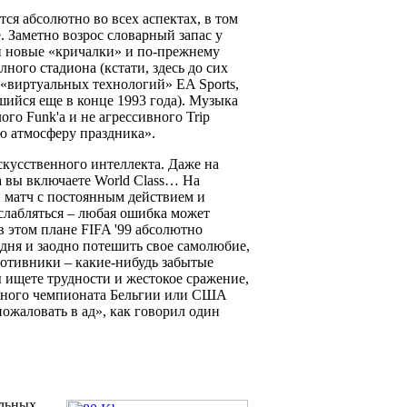
ся абсолютно во всех аспектах, в том
. Заметно возрос словарный запас у
и новые «кричалки» и по-прежнему
ного стадиона (кстати, здесь до сих
 «виртуальных технологий» EA Sports,
шийся еще в конце 1993 года). Музыка
ого Funk'а и не агрессивного Trip
ю атмосферу праздника».
скусственного интеллекта. Даже на
а вы включаете World Class… На
 матч с постоянным действием и
сслабляться – любая ошибка может
 этом плане FIFA '99 абсолютно
 дня и заодно потешить свое самолюбие,
ротивники – какие-нибудь забытые
ы ищете трудности и жестокое сражение,
льного чемпионата Бельгии или США
ожаловать в ад», как говорил один
альных