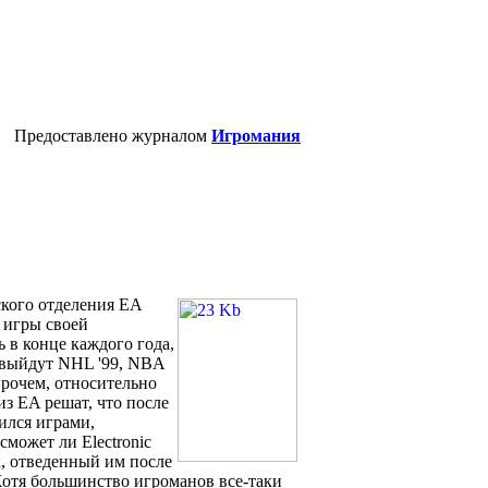
Предоставлено журналом
Игромания
дского отделения EA
 игры своей
ь в конце каждого года,
8 выйдут NHL '99, NBA
Впрочем, относительно
из EA решат, что после
ился играми,
может ли Electronic
к, отведенный им после
отя большинство игроманов все-таки