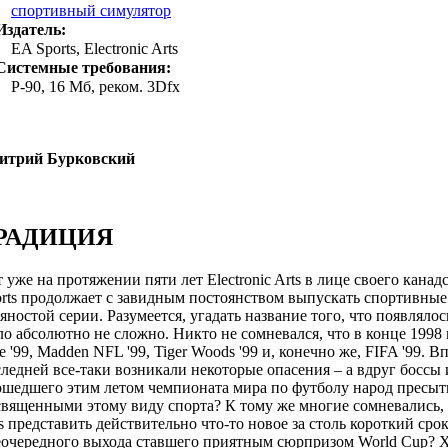
спортивный симулятор
Издатель:
EA Sports, Electronic Arts
Системные требования:
P-90, 16 Mб, реком. 3Dfx
итрий Бурковский
РАДИЦИЯ
 уже на протяжении пяти лет Electronic Arts в лице своего кана
rts продолжает с завидным постоянством выпускать спортивные
яностой серии. Разумеется, угадать название того, что появлялос
о абсолютно не сложно. Никто не сомневался, что в конце 199
e '99, Madden NFL '99, Tiger Woods '99 и, конечно же, FIFA '99. 
ледней все-таки возникали некоторые опасения – а вдруг боссы 
шедшего этим летом чемпионата мира по футболу народ пресыт
вященными этому виду спорта? К тому же многие сомневались, с
s представить действительно что-то новое за столь короткий сро
еочередного выхода ставшего приятным сюрпризом World Cup? Х