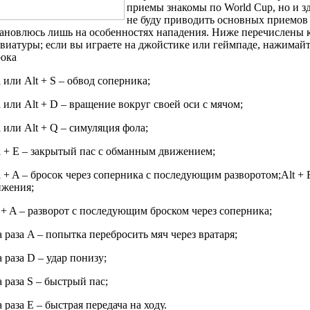
приемы знакомы по World Cup, но и з
не буду приводить основных приемов в
тановлюсь лишь на особенностях нападения. Ниже перечислены 
виатуры; если вы играете на джойстике или геймпаде, нажимай
рока
l или Alt + S – обвод соперника;
l или Alt + D – вращение вокруг своей оси с мячом;
l или Alt + Q – симуляция фола;
l + E – закрытый пас с обманным движением;
l + A – бросок через соперника с последующим разворотом;Alt + 
ижения;
 + A – разворот с последующим броском через соперника;
 раза A – попытка перебросить мяч через вратаря;
 раза D – удар понизу;
 раза S – быстрый пас;
 раза E – быстрая передача на ходу.