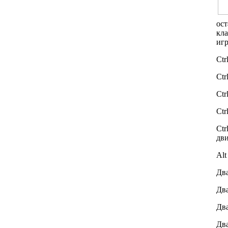
ос
кла
иг
Ctr
Ctr
Ctr
Ctr
Ctr
дв
Alt
Два
Два
Два
Два