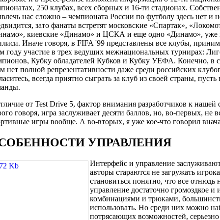
пионатах, 250 клубах, всех сборных и 16-ти стадионах. Собстве
влечь нас сложно – чемпионата России по футболу здесь нет и н
двидится, зато фанаты встретят московские «Спартак», «Локомо
инамо», киевские «Динамо» и ЦСКА и еще одно «Динамо», уже 
лиси. Иначе говоря, в FIFA '99 представлены все клубы, прини
м году участие в трех ведущих межнациональных турнирах: Лиг
пионов, Кубку обладателей Кубков и Кубку УЕФА. Конечно, в с
м нет полной репрезентативности даже среди российских клубов
ласитесь, всегда приятно сыграть за клуб из своей страны, пуст
манды.
тличие от Test Drive 5, фактор внимания разработчиков к нашей 
ого говоря, игра заслуживает десяти баллов, но, во-первых, не 
ртивные игры вообще. А во-вторых, я уже кое-что говорил внач
СОБЕННОСТИ УПРАВЛЕНИЯ
Интерфейс и управление заслуживают 
авторы стараются не загружать игрок
становиться понятно, что все отнюдь 
управление достаточно громоздкое и
комбинациями и трюками, большинство
использовать. Но среди них можно на
потрясающих возможностей, серьезно