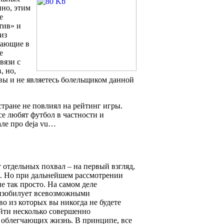
нно, этим
е
тив» и
из
мающие в
е
вязи с
, но,
ь вы и не являетесь болельщиком данной
стране не повлиял на рейтинг игры.
все любят футбол в частности и
але про deja vu…
отдельных похвал – на первый взгляд,
а. Но при дальнейшем рассмотрении
не так просто. На самом деле
 изобилует всевозможными
 из которых вы никогда не будете
йти несколько совершенно
 облегчающих жизнь. В принципе, все