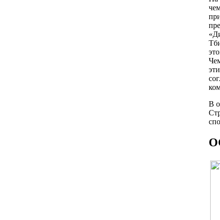
чем
при
пре
«Д
Тби
это
Чем
эти
сог
ко
В о
Стр
спо
О