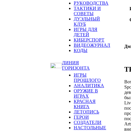
РУКОВОДСТВА
ТАКТИКИ И
СОВЕТЫ
ДУЭЛЬНЫЙ
КЛУБ
ИГРЫ ДЛЯ
ДЕТЕЙ
КИБЕРСПОРТ
ВИДЕОЖУРНАЛ
Дм
КОДЫ
ЛИНИЯ
Т
ГОРИЗОНТА
ИГРЫ
ПРОШЛОГО
Вот
АНАЛИТИКА
Spo
ОРУЖИЕ В
дев
ИГРАХ
был
КРАСНАЯ
Liv
КНИГА
пос
ЛЕТОПИСЬ
про
ГЕРОИ
пос
СОЗДАТЕЛИ
Art
НАСТОЛЬНЫЕ
вн