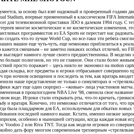
умеется, за основу был взят надежный и проверенный годами д
tual Stadium, впервые примененный в классическом FIFA Internati
cer для телевизионной приставки 3DO в далеком 1994 году. С те
терпев многие косметические и не косметические изменения, эт
антливых программистов из EA Sports не перестает нас радоват
о создать что-то лучше World Cup, но все-таки эти ребята смогл
наших машин еще чуть-чуть, еще немножко приблизиться к реал
 кажется смешным – не заметно никаких особых отличий, но FIF
и выглядит намного лучше своего предшественника. В моделях 
ло больше полигонов, но это не главное. Они стали более живы
ствий просто поражает – здесь никто не экономил на motion cap
дая складка, все предметы и игроки отбрасывают совершенно п
ч при ночном освещении и последить за тем, как вратарь вводит
енили наше представление не только о симуляторах и «стрелялк
фики ждет еще один сюрприз – «живые» лица участников матча.
мененная в прошлогоднем NBA Live '98, сменила свое название н
овом виде. Игроки стали открывать рты, что-то кричать, гримасни
ьбу и вратаря. Конечно, это немножко отличается от того, что пр
гда была плацдармом для EA, используемым для обкатки новых 
бования последней намного выше. Кстати, именно низкие запр
призом, особенно в нынешней ситуации, когда каждая новая игру
с Voodoo 2 или Riva TNT. Тогда как модели игроков из соверше
окойно дать фору многим современным трехмерным «стрелялкам