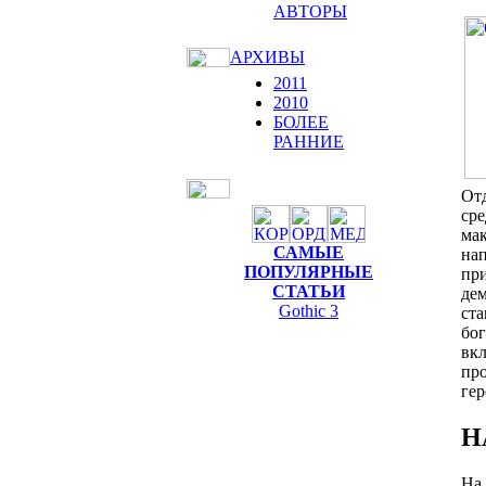
АВТОРЫ
АРХИВЫ
2011
2010
БОЛЕЕ
РАННИЕ
Отд
сре
мак
САМЫЕ
нап
ПОПУЛЯРНЫЕ
при
СТАТЬИ
дем
Gothic 3
ста
бог
вк
про
гер
Н
На 