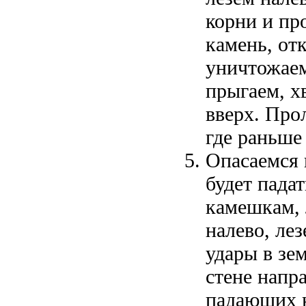
корни и пр
камень, от
уничтожаем
прыгаем, хв
вверх. Про
где раньше
Опасаемся 
будет пада
камешкам, 
налево, ле
удары в зе
стене напр
падающих к