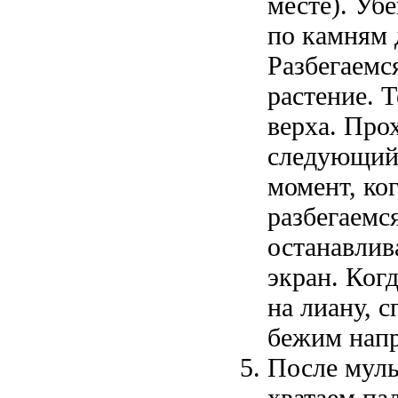
месте). Убе
по камням 
Разбегаемс
растение. 
верха. Про
следующий,
момент, ко
разбегаемс
останавлив
экран. Ког
на лиану, 
бежим напр
После муль
хватаем пал