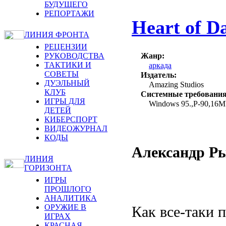
БУДУЩЕГО
РЕПОРТАЖИ
Heart of D
ЛИНИЯ ФРОНТА
РЕЦЕНЗИИ
Жанр:
РУКОВОДСТВА
ТАКТИКИ И
аркада
СОВЕТЫ
Издатель:
ДУЭЛЬНЫЙ
Amazing Studios
КЛУБ
Системные требования
ИГРЫ ДЛЯ
Windows 95.,P-90,16M
ДЕТЕЙ
КИБЕРСПОРТ
ВИДЕОЖУРНАЛ
КОДЫ
Александр Ры
ЛИНИЯ
ГОРИЗОНТА
ИГРЫ
ПРОШЛОГО
АНАЛИТИКА
ОРУЖИЕ В
Как все-таки 
ИГРАХ
КРАСНАЯ