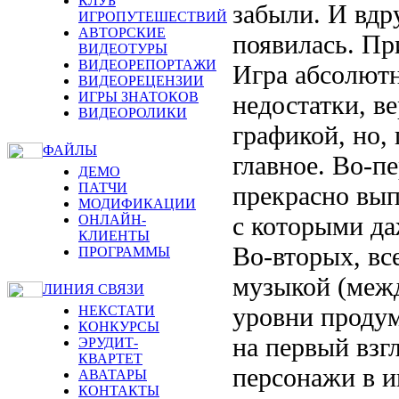
КЛУБ
забыли. И вдру
ИГРОПУТЕШЕСТВИЙ
АВТОРСКИЕ
появилась. Пр
ВИДЕОТУРЫ
ВИДЕОРЕПОРТАЖИ
Игра абсолютн
ВИДЕОРЕЦЕНЗИИ
ИГРЫ ЗНАТОКОВ
недостатки, ве
ВИДЕОРОЛИКИ
графикой, но, 
ФАЙЛЫ
главное. Во-п
ДЕМО
ПАТЧИ
прекрасно вы
МОДИФИКАЦИИ
с которыми да
ОНЛАЙН-
КЛИЕНТЫ
Во-вторых, вс
ПРОГРАММЫ
музыкой (межд
ЛИНИЯ СВЯЗИ
уровни проду
НЕКСТАТИ
КОНКУРСЫ
на первый взг
ЭРУДИТ-
КВАРТЕТ
персонажи в и
АВАТАРЫ
КОНТАКТЫ