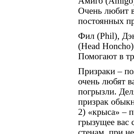
Амиго (Amigo)
Очень любит в
постоянных пр
Фил (Phil), Д
(Head Honcho)
Помогают в тр
Призраки – по
очень любят ва
погрызли. Дел
призрак обыкн
2) «крыса» – 
грызущее вас с
стенам, при н