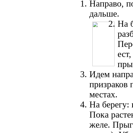
Направо, п
дальше.
На 
разб
Пер
ест,
пры
Идем напра
призраков 
местах.
На берегу:
Пока растен
желе. Прыг