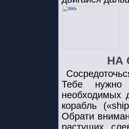
НА
Сосредоточь
Тебе нужно 
необходимых
корабль («ship
Обрати внимани
растущих сле