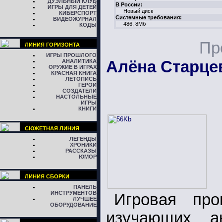
ДУЭЛЬНЫЙ КЛУБ
В России:
ИГРЫ ДЛЯ ДЕТЕЙ
Новый диск
КИБЕРСПОРТ
Системные требования:
ВИДЕОЖУРНАЛ
486, 8Мб
КОДЫ
Пр
ЛИНИЯ ГОРИЗОНТА
ИГРЫ ПРОШЛОГО
АНАЛИТИКА
Алёна Старце
ОРУЖИЕ В ИГРАХ
КРАСНАЯ КНИГА
ЛЕТОПИСЬ
ГЕРОИ
СОЗДАТЕЛИ
НАСТОЛЬНЫЕ
ИГРЫ
КНИГИ
СЮЖЕТНАЯ ЛИНИЯ
ЛЕГЕНДЫ
ХРОНИКИ
РАССКАЗЫ
ЮМОР
ЛИНИЯ СБОРКИ
ПАНЕЛЬ
ИНСТРУМЕНТОВ
Игровая пр
ЛУЧШЕЕ
ОБОРУДОВАНИЕ
изучающих а