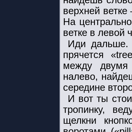
найдешь слово 
верхней ветке 
На центрально
ветке в левой ч
Иди дальше. 
прячется «tre
между двумя 
налево, найде
середине второ
И вот ты сто
тропинку, вед
щелкни кноп
воротами («pil