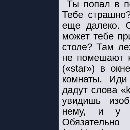
Ты попал в п
Тебе страшно?
еще далеко. О
может тебе пр
столе? Там ле
не помешают к
(«star») в окн
комнаты. Иди
дадут слова «k
увидишь изоб
нему, и у т
Обязательно