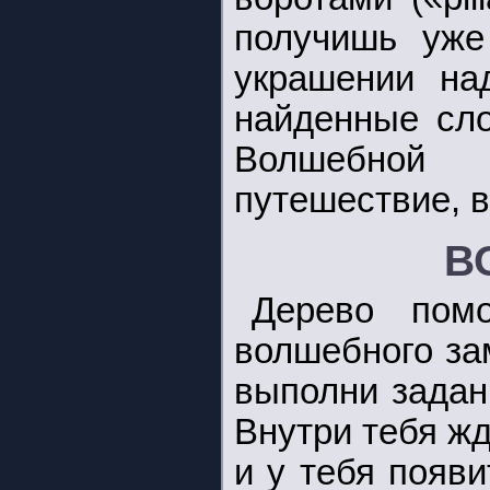
получишь уже
украшении над
найденные сл
Волшебной
путешествие, в
В
Дерево пом
волшебного за
выполни задан
Внутри тебя жд
и у тебя появи