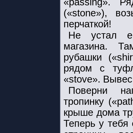
«passing». Р
(«stone»), во
перчаткой!
Не устал е
магазина. Та
рубашки («shi
рядом с туф
«stove». Вывес
Поверни на
тропинку («pat
крыше дома тру
Теперь у тебя