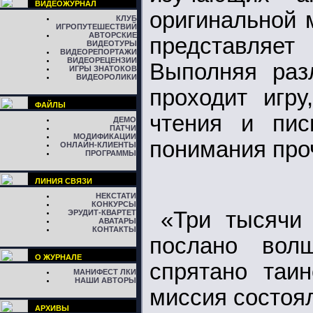
ВИДЕОЖУРНАЛ
оригинальной 
КЛУБ
ИГРОПУТЕШЕСТВИЙ
АВТОРСКИЕ
представляет
ВИДЕОТУРЫ
ВИДЕОРЕПОРТАЖИ
ВИДЕОРЕЦЕНЗИИ
Выполняя раз
ИГРЫ ЗНАТОКОВ
ВИДЕОРОЛИКИ
проходит игр
ФАЙЛЫ
чтения и пис
ДЕМО
ПАТЧИ
МОДИФИКАЦИИ
понимания про
ОНЛАЙН-КЛИЕНТЫ
ПРОГРАММЫ
ЛИНИЯ СВЯЗИ
НЕКСТАТИ
КОНКУРСЫ
«Три тысячи
ЭРУДИТ-КВАРТЕТ
АВАТАРЫ
КОНТАКТЫ
послано вол
О ЖУРНАЛЕ
спрятано таин
МАНИФЕСТ ЛКИ
НАШИ АВТОРЫ
миссия состоя
АРХИВЫ