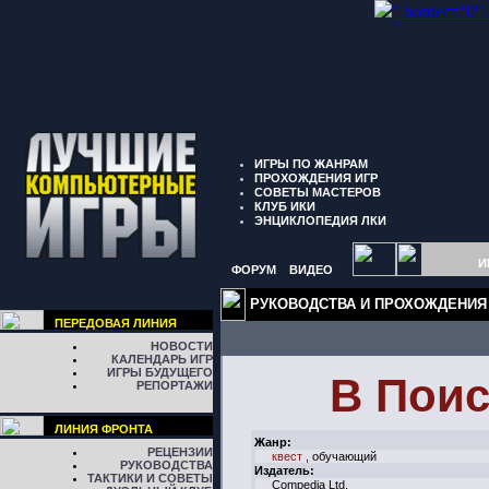
" border="0"
ИГРЫ ПО ЖАНРАМ
ПРОХОЖДЕНИЯ ИГР
СОВЕТЫ МАСТЕРОВ
КЛУБ ИКИ
ЭНЦИКЛОПЕДИЯ ЛКИ
И
ФОРУМ
ВИДЕО
РУКОВОДСТВА И ПРОХОЖДЕНИЯ
ПЕРЕДОВАЯ ЛИНИЯ
НОВОСТИ
КАЛЕНДАРЬ ИГР
ИГРЫ БУДУЩЕГО
В Поис
РЕПОРТАЖИ
ЛИНИЯ ФРОНТА
Жанр:
РЕЦЕНЗИИ
квест
, обучающий
РУКОВОДСТВА
Издатель:
ТАКТИКИ И СОВЕТЫ
Compedia Ltd.