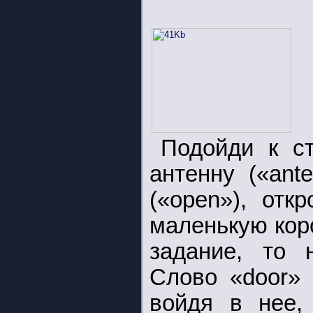
Подойди к с
антенну («ant
(«open»), отк
маленькую кор
задание, то 
Слово «door» 
войдя в нее,