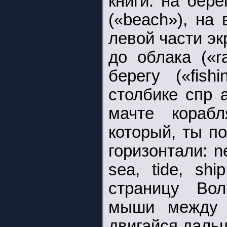
книги: на бере
(«beach»), на 
левой части эк
до облака («r
берегу («fis
столбике спр а
мачте корабл
который, ты п
горизонтали: ne
sea, tide, sh
страницу Вол
мыши между 
двигайся даль