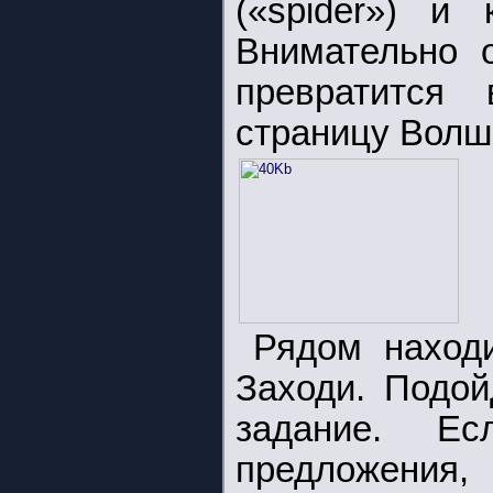
(«spider») и 
Внимательно о
превратитс
страницу Волше
Рядом наход
Заходи. Подой
задание. Е
предложения