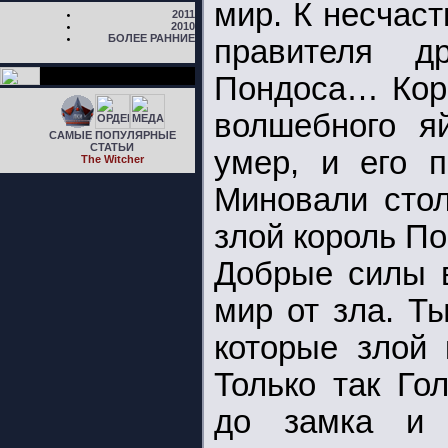
мир. К несчас
2011
2010
БОЛЕЕ РАННИЕ
правителя д
Пондоса… Коро
волшебного я
САМЫЕ ПОПУЛЯРНЫЕ
СТАТЬИ
умер, и его п
The Witcher
Миновали стол
злой король По
Добрые силы в
мир от зла. Т
которые злой 
Только так Го
до замка и 