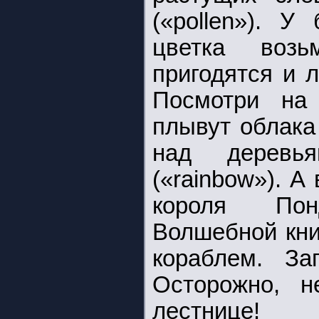
(«pollen»). 
цветка возь
пригодятся и л
Посмотри на 
плывут облака (
над деревья
(«rainbow»). А
короля Пон
Волшебной кни
кораблем. За
Осторожно, н
лестнице!