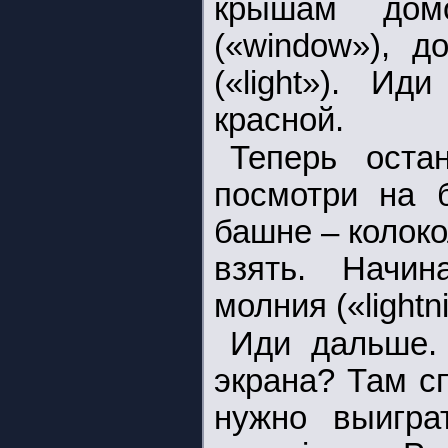
крышам домо
(«window»), д
(«light»). Ид
красной.
Теперь остан
посмотри на б
башне – колоко
взять. Начин
молния («lightn
Иди дальше.
экрана? Там с
нужно выигра