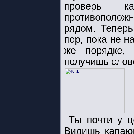
проверь ка
противополо
рядом. Теперь
пор, пока не н
же порядке,
получишь слов
Ты почти у ц
Видишь капаю