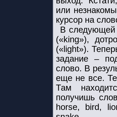
выход. Кстати
или незнакомы
курсор на сло
В следующей 
(«king»), дот
(«light»). Теп
задание – по
слово. В резул
еще не все. Т
Там находитс
получишь слов
horse, bird, li
snake.