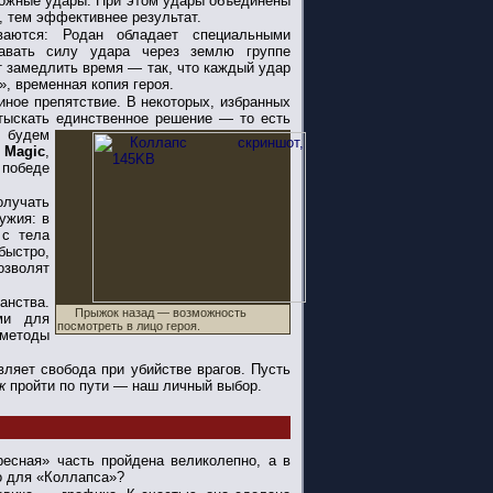
ложные удары. При этом удары объединены
, тем эффективнее результат.
ваются: Родан обладает специальными
давать силу удара через землю группе
ет замедлить время — так, что каждый удар
, временная копия героя.
 иное препятствие. В некоторых, избранных
 отыскать единственное решение —
то есть
и будем
d Magic
,
 победе
олучать
ужия: в
 с тела
быстро,
озволят
анства.
Прыжок назад — возможность
ми для
посмотреть в лицо героя.
методы
вляет свобода при убийстве врагов. Пусть
к
пройти по пути — наш личный выбор.
ресная» часть пройдена великолепно, а в
о для «Коллапса»?