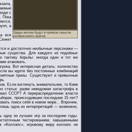
кзала,
ваемые
воде с
. Пока
яется,
упп, а
Удары мечом будут в прямом смысле
на все
разбрасывать врагов.
 Сюжет
ются и достаточно необычные персонажи —
ивые существа.
Для каждого из подобных
ю тактику борьбы: иногда один и тот же
ами атаковать.
грока. Вот интересная деталь: количество
если вы идете без постоянных комбинаций
 приятные призы. Существуют и привычные
рь.
ов. Если взглянуть внимательнее, то Киев
о статьи: разве неведомая катастрофа в
азвал СССР? А перераспределение власти
ыборах, происходивших последние 15 лет?
вать поиск себя в новом мире... Впрочем,
о лишь одна из интерпретаций — возможно,
 одну из лучших игр за последние годы.
остаточным тестированием, завышенными
ак «Коллапс», игровому миру коллапс не