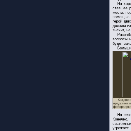
На хор
ставшее р
места, по
помощью п
герой дви
должна из
значит, н
Разраб
вопросы н
будет зак
Больши
Каждое 
предстает и
фейерверко
На сег
Конечно,
системны
угрожает.