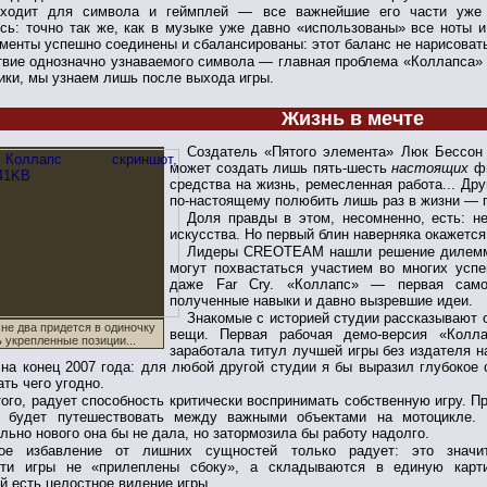
ходит для символа и геймплей — все важнейшие его части уже 
сь: точно так же, как в музыке уже давно «использованы» все ноты и
менты успешно соединены и сбалансированы: этот баланс не нарисовать
твие однозначно узнаваемого символа — главная проблема «Коллапса» н
ики, мы узнаем лишь после выхода игры.
Жизнь в мечте
Создатель «Пятого элемента»
Люк Бессон 
может создать лишь пять-шесть
настоящих
фи
средства на жизнь, ремесленная работа... Др
по-настоящему полюбить лишь раз в жизни — 
Доля правды в этом, несомненно, есть: н
искусства. Но первый блин наверняка окажетс
Лидеры CREOTEAM нашли решение дилеммы
могут похвастаться участием во многих успе
даже Far Cry. «Коллапс» — первая самос
полученные навыки и давно вызревшие идеи.
Знакомые с историей студии рассказывают
 не два придется в одиночку
вещи. Первая рабочая демо-версия «Колл
 укрепленные позиции...
заработала титул лучшей игры без издателя н
 на конец 2007 года: для любой другой студии я бы выразил глубокое 
ть чего угодно.
ого, радует способность критически воспринимать собственную игру. П
й будет путешествовать между важными объектами на мотоцикле. 
льно нового она бы не дала, но затормозила бы работу надолго.
ое избавление от лишних сущностей только радует: это значит
сти игры не «прилеплены сбоку», а складываются в единую карт
й есть целостное видение игры.