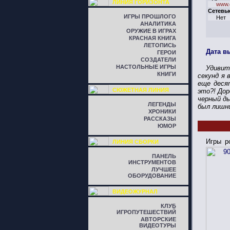
ЛИНИЯ ГОРИЗОНТА
www.
Сетевы
ИГРЫ ПРОШЛОГО
Нет
АНАЛИТИКА
ОРУЖИЕ В ИГРАХ
КРАСНАЯ КНИГА
ЛЕТОПИСЬ
Дата в
ГЕРОИ
СОЗДАТЕЛИ
НАСТОЛЬНЫЕ ИГРЫ
Удивит
КНИГИ
секунд я 
еще деся
СЮЖЕТНАЯ ЛИНИЯ
это?! Дор
черный д
ЛЕГЕНДЫ
был лишни
ХРОНИКИ
РАССКАЗЫ
ЮМОР
Игры р
ЛИНИЯ СБОРКИ
ПАНЕЛЬ
ИНСТРУМЕНТОВ
ЛУЧШЕЕ
ОБОРУДОВАНИЕ
ВИДЕОЖУРНАЛ
КЛУБ
ИГРОПУТЕШЕСТВИЙ
АВТОРСКИЕ
ВИДЕОТУРЫ