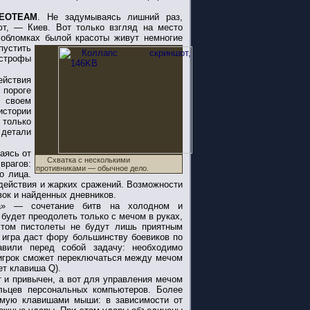
EOTEAM
. Не задумываясь лишний раз,
ют, — Киев. Вот только взгляд на место
 обломках былой красоты живут немногие
пустить
астрофы
ействия
 пороге
о своем
истории
 только
 детали
аясь от
Схватка с несколькими
врагов:
противниками — обычное дело.
о лица.
 действия и жарких сражений. Возможности
вок и найденных дневников.
са» — сочетание битв на холодном и
будет преодолеть только с мечом в руках,
этом пистолеты не будут лишь приятным
 игра даст фору большинству боевиков по
авили перед собой задачу: необходимо
 игрок сможет переключаться между мечом
ет клавиша Q).
 и привычен, а вот для управления мечом
льцев персональных компьютеров. Более
емую клавишами мыши: в зависимости от