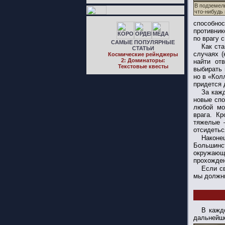
В подземел
что-нибудь
способно
противник
по врагу 
САМЫЕ ПОПУЛЯРНЫЕ
Как ста
СТАТЬИ
случаях 
Космические рейнджеры
2: Доминаторы:
найти от
Текстовые квесты
выбирать 
но в «Кол
придется 
За кажд
новые спо
любой мо
врага. Кр
тяжелые 
отсидетьс
Наконе
Большин
окружающ
прохожден
Если св
мы должны
В кажд
дальнейше