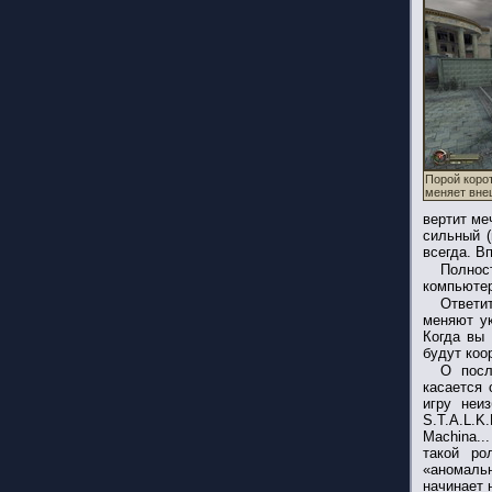
Порой коро
меняет вне
вертит ме
сильный (
всегда. В
Полнос
компьютер
Ответит
меняют ук
Когда вы 
будут коо
О посл
касается
игру неи
S.T.A.L.K.
Machina..
такой ро
«аномальн
начинает 