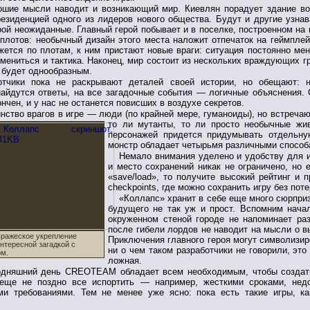
ошие мысли наводит и возникающий мир. Киевлян порадует здание во
езиденцией одного из лидеров нового общества. Будут и другие узна
рой неожиданные. Главный герой побывает и в поселке, построенном на 
лотов: необычный дизайн этого места наложит отпечаток на геймплей
жется по плотам, к ним пристают новые враги: ситуация постоянно мен
мениться и тактика. Наконец, мир состоит из нескольких враждующих гр
е будет однообразным.
отчики пока не раскрывают деталей своей истории, но обещают: 
айдутся ответы, на все загадочные события — логичные объяснения.
ончен, и у нас не останется повисших в воздухе секретов.
нство врагов в игре — люди (по крайней мере, гуманоиды), но встреча
то ли мутанты, то ли просто необычные ж
персонажей придется придумывать отдельну
монстр обладает четырьмя различными способ
Немало внимания уделено и удобству для и
и место сохранений никак не ограничено, но 
«save/load», то получите высокий рейтинг и
checkpoints, где можно сохранить игру без поте
«Коллапс» хранит в себе еще много сюрприз
будущего не так уж и прост. Вспомним начал
окруженном стеной городе не напоминает р
после гибели лордов не наводит на мысли о в
вражеское укрепление
Приключения главного героя могут символизиро
нтересной загадкой с
ни о чем таком разработчики не говорили, эт
м.
ложная.
одняшний день CREOTEAM обладает всем необходимым, чтобы создать
 еще не поздно все испортить — например, жесткими сроками, нед
ми требованиями. Тем не менее уже ясно: пока есть такие игры, к