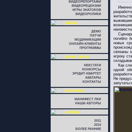
ВИДЕОРЕПОРТАЖИ
ВИДЕОРЕЦЕНЗИИ
Именно
ИГРЫ ЗНАТОКОВ
разработч
ВИДЕОРОЛИКИ
жительств
выжившие
ФАЙЛЫ
возникши
неизвестн
ДЕМО
Сценар
ПАТЧИ
погибло 
МОДИФИКАЦИИ
новых ср
ОНЛАЙН-КЛИЕНТЫ
происхожд
ПРОГРАММЫ
связаны м
игроку ст
ЛИНИЯ СВЯЗИ
складываю
Как сле
НЕКСТАТИ
КОНКУРСЫ
одной об
ЭРУДИТ-КВАРТЕТ
разработч
АВАТАРЫ
Не предус
КОНТАКТЫ
запутатьс
О ЖУРНАЛЕ
МАНИФЕСТ ЛКИ
НАШИ АВТОРЫ
АРХИВЫ
2011
2010
БОЛЕЕ РАННИЕ