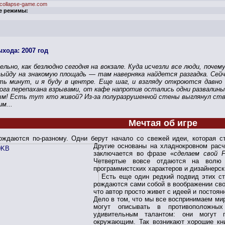
collapse-game.com
е режимы:
ыхода: 2007 год
ельно, как безлюдно сегодня на вокзале. Куда исчезли все люди, поче
выйду на знакомую площадь — там наверняка найдется разгадка. Сей
ть минут, и я буду в центре. Еще шаг, и взгляду откроются давно 
ога перепахана взрывами, от кафе напротив остались одни развалин
ым! Есть тут кто живой? Из-за полуразрушенной стены выглянул ств
м...
Мечтая об игре
ождаются по-разному. Одни берут начало со свежей идеи, которая ст
Другие основаны на хладнокровном расч
заключается во фразе «
сделаем свой F
Четвертые вовсе отдаются на волю 
программистских характеров и дизайнерск
Есть еще один редкий подвид этих ст
рождаются сами собой в воображении свои
что автор просто живет с идеей и постоя
Дело в том, что мы все воспринимаем мир
могут описывать в противоположны
удивительным талантом: они могут п
окружающим. Так возникают хорошие кн