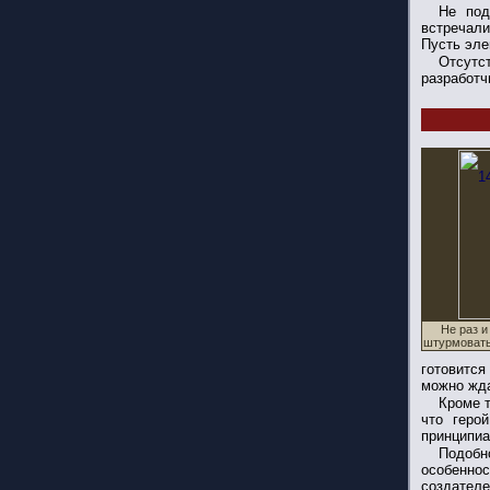
Не под
встречали
Пусть эле
Отсутс
разработч
Не раз и
штурмовать
готовится
можно жда
Кроме т
что геро
принципиа
Подобн
особенно
создателе