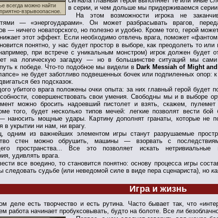
сигнала главный герой выполняет те или иные с
ье всегда можно найти
в серии, и чем дольше мы придерживаемся серии
 приятно-взрывоопасное.
На этом возможности игрока не заканчи
стями — «энергоударами». Он может разбрасывать врагов, пере
ов — ничего новаторского, но полезно и удобно. Кроме того, герой мож
снижает этот эффект. Если необходимо отвлечь врага, поможет «фантом»
новится понятно, у нас будет простор в выборе, как преодолеть то или
(например, при встрече с уникальным монстром) игрок должен будет
вет на логическую загадку — но в большинстве ситуаций мы сам
путь к победе. Что-то подобное мы видели в
Dark Messiah of Might an
лапсе» не будет заботливо подвешенных бочек или подпиленных опор: к
двигаться без подсказок.
ого убитого врага положены очки опыта: за них главный герой будет п
собности, совершенствовать свои умения. Свободны мы и в выборе ор
мент можно бросить надоевший пистолет и взять, скажем, пулемет
оме того, будет несколько типов мечей: легкие позволят вести бой 
— наносить мощные удары. Картину дополнят гранаты, которые не п
я в укрытии ни нам, ни врагу.
ц, одним из важнейших элементом игры станут разрушаемые простр
ство стен можно обрушить, машины — взорвать с последствия
его пространства... Все это позволяет искать нетривиальные 
ия, удивлять врага.
ести все воедино, то становится понятно: основу процесса игры соста
 следовать судьбе (или неведомой силе в виде пера сценариста), но
ка
Игра и жизнь
ом деле есть творчество и есть рутина. Часто бывает так, что «инте
м работа начинает пробуксовывать, будто на болоте. Все ли безоблачн