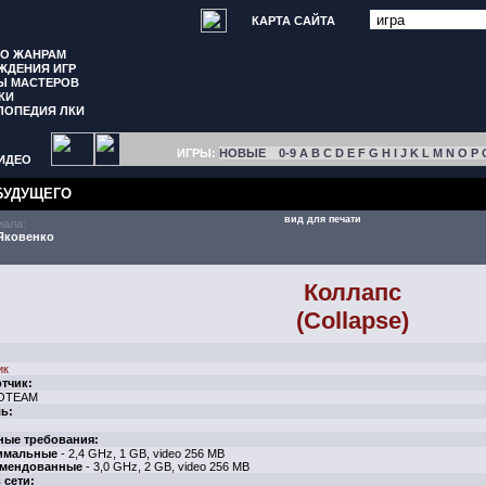
КАРТА САЙТА
ПО ЖАНРАМ
ЖДЕНИЯ ИГР
Ы МАСТЕРОВ
КИ
ЛОПЕДИЯ ЛКИ
ИГРЫ:
НОВЫЕ
0-9
A
B
C
D
E
F
G
H
I
J
K
L
M
N
O
P
ИДЕО
БУДУЩЕГО
вид для печати
иала:
Яковенко
Коллапс
(Collapse)
ик
тчик:
OTEAM
ь:
ные требования:
имальные
- 2,4 GHz, 1 GB, video 256 MB
мендованные
- 3,0 GHz, 2 GB, video 256 MB
 сети: