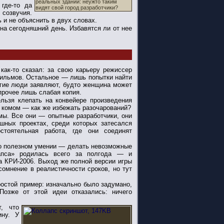
реальных зданий: неужто таким
где-то да
видят свой город разработчики?
 созвучия.
 и не объяснить в двух словах.
а сегодняшний день. Избавятся ли от нее
как-то сказал: за свою карьеру режиссер
льмов. Остальное — лишь попытки найти
угие люди заявляют, будто женщина может
прочее лишь слабая копия.
ельзя клепать на конвейере произведения
я комом — как же избежать разочарований?
. Все они — опытные разработчики, они
шных проектах, среди которых затесался
тоятельная работа, где они соединят
 о полезном умении — делать невозможные
апса» родилась всего за полгода — и
а КРИ-2006. Выход же полной версии игры
сомнение в реалистичности сроков, но тут
ростой пример: изначально было задумано,
Позже от этой идеи отказались: ничего
, что
ину. У