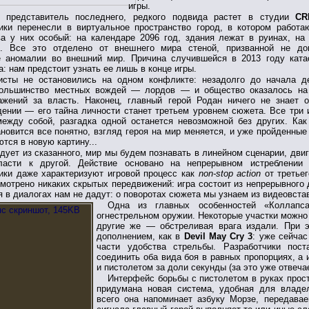
игры.
 представитель последнего, редкого подвида растет в студии
CR
ики перенесли в виртуальное пространство город, в котором работа
а у них особый: на календаре 2096 год, здания лежат в руинах, на
. Все это отделено от внешнего мира стеной,
призванной не до
е аномалии во внешний мир. Причина случившейся в 2013 году кат
а: нам предстоит узнать ее лишь в конце игры.
исты не остановились на одном конфликте: незадолго до начала д
большинство местных вождей — лордов — и общество оказалось на
ажений за власть. Наконец, главный герой Родан ничего не знает 
ении — его тайна личности станет третьем уровнем сюжета. Все три 
ежду собой, разгадка одной останется невозможной без других. Как
ановится все понятно, взгляд героя на мир меняется, и уже пройденные
тся в новую картину...
дует из сказанного, мир мы будем познавать в линейном сценарии, двиг
ласти к другой. Действие основано на непрерывном истреблении 
ики даже характеризуют игровой процесс как
non-stop action
от третьег
мотрено никаких скрытых передвижений: игра состоит из непрерывного
я в диалогах нам не дадут: о поворотах сюжета мы узнаем из видеовста
Одна из главных особенностей «Коллап
огнестрельном оружии. Некоторые участки можно 
другие же — обстреливая врага издали. При 
дополнением, как в
Devil May Cry 3
: уже сейчас
части удобства стрельбы. Разработчики пост
соединить оба вида боя в равных пропорциях, а
и пистолетом за доли секунды (за это уже отвеча
Интерфейс борьбы с пистолетом в руках прост
придумана новая система, удобная для владе
всего она напоминает азбуку Морзе, передава