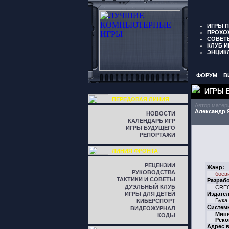
ИГРЫ 
ПРОХО
СОВЕТ
КЛУБ И
ЭНЦИК
ФОРУМ
В
ИГРЫ 
ПЕРЕДОВАЯ ЛИНИЯ
Автор матер
Александр 
НОВОСТИ
КАЛЕНДАРЬ ИГР
ИГРЫ БУДУЩЕГО
РЕПОРТАЖИ
ЛИНИЯ ФРОНТА
РЕЦЕНЗИИ
Жанр:
РУКОВОДСТВА
боев
ТАКТИКИ И СОВЕТЫ
Разрабо
ДУЭЛЬНЫЙ КЛУБ
CRE
ИГРЫ ДЛЯ ДЕТЕЙ
Издател
Бука
КИБЕРСПОРТ
Систем
ВИДЕОЖУРНАЛ
Мин
КОДЫ
Реко
Адрес в