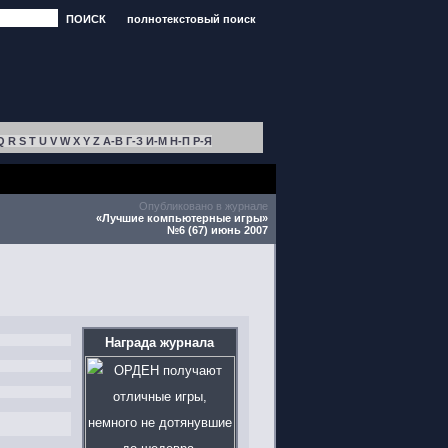
ПОИСК
полнотекстовый поиск
Q
R
S
T
U
V
W
X
Y
Z
А-В
Г-З
И-М
Н-П
Р-Я
Опубликовано в журнале
«Лучшие компьютерные игры»
№6 (67) июнь 2007
Награда журнала