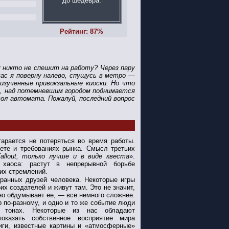
Рейтинг: 87%
му никто не спешит на работу? Через пару
час я поверну налево, спущусь в метро —
изученные привокзальные киоски. Но что
ы, над потемневшим городом поднимается
ол автомата. Пожалуй, последний вопрос
арается не потеряться во время работы.
ете и требованиях рынка.
Смысл третьих
allout, только лучше и в виде квеста
».
хаоса: растут в непрерывной борьбе
их стремлений.
ранных друзей человека. Некоторые игры
х создателей и живут там. Это не значит,
нно обдумывает ее, — все немного сложнее.
 по-разному, и одно и то же событие люди
х тонах. Некоторые из нас обладают
оказать собственное восприятие мира
иги, известные картины и «атмосферные»