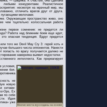
евика, — графика. К счастью, она сделана
с любыми конкурентами. Реалистичное
осприятия: несмотря на мрачный мир, мы
ловажно, отличить врагов друг от друга.
а пугающими мелочами.
ике. Окружающее пространство живо, оно
ее чем тщательно: колоссальная работа
изни первое сомнение: не придется ли
ида? Работа над ближним боем еще идет,
 это опасная тенденция. Вдруг придется
или того же Devil May Cry 3: герой хоть и
случае большого числа оппонентов. Нанести
т попасть по врагу получается далеко не
естирование наверняка выявит недостатки.
ственного интеллекта. Как прореагирует
е условия,
жении боя.
противника
сность не
юбую новую
и хитами:
Psi-Ops, Ex
ам по себе
сти. Идея
отика» уже
Многие места воссозданы на основе