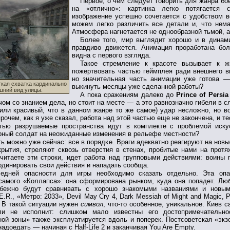
Первое, о чем следует говорить для жанра бо
на «отлично»: картинка легко потягается 
изображение успешно сочетается с удобством в
можем легко различить все детали и, что нема
Атмосфера нагнетается не однообразной тьмой, 
Более того, мир выглядит хорошо и в динам
правдиво движется. Анимация проработана бол
видна с первого взгляда.
Такое стремление к красоте вызывает к ж
пожертвовать частью геймплея ради внешнего в
но значительная часть анимации уже готова —
ткая схватка кардинально
выкинуть месяцы уже сделанной работы?
шний вид улицы.
А пока сражениям далеко до
Prince of Persia
чом со знанием дела, но стоит на месте — а это равнозначно гибели в 
или красивый, что в данном жанре то же самое) удар несложно, но во
прочем, как я уже сказал, работа над этой частью еще не закончена, и т
тью разрушаемые пространства идут в комплекте с проблемой искус
ный солдат на неожиданные изменения в рельефе местности?
ь можно уже сейчас: все в порядке. Враги адекватно реагируют на новы
рытия, стреляют сквозь отверстия в стенах, пробитые нами на протя
читаете эти строки, идет работа над групповыми действиями: воины 
рдинировать свои действия и нападать сообща.
едней опасности для игры необходимо сказать отдельно. Эта опа
 самого «Коллапса»: она сформирована рынком, куда она попадет. Л
збежно будут сравнивать с хорошо знакомыми названиями и новым
E.R., «Метро: 2033», Devil May Cry 4, Dark Messiah of Might and Magic, 
. В такой ситуации нужен
символ
, что-то особенное, уникальное. Киев с
ли не исполнит: слишком мало известны его достопримечательно
ой зоны» также эксплуатируется вдоль и поперек. Постсоветская «экз
надоедать — начиная с Half-Life 2 и заканчивая You Are Empty.