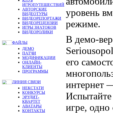
автомобили
КЛУБ
ИГРОПУТЕШЕСТВИЙ
уровень вм
АВТОРСКИЕ
ВИДЕОТУРЫ
ВИДЕОРЕПОРТАЖИ
режиме.
ВИДЕОРЕЦЕНЗИИ
ИГРЫ ЗНАТОКОВ
ВИДЕОРОЛИКИ
В демо-вер
ФАЙЛЫ
Seriousopo
ДЕМО
ПАТЧИ
МОДИФИКАЦИИ
его самост
ОНЛАЙН-
КЛИЕНТЫ
многополь
ПРОГРАММЫ
интернет —
ЛИНИЯ СВЯЗИ
НЕКСТАТИ
КОНКУРСЫ
Испытайт
ЭРУДИТ-
КВАРТЕТ
игре, одно
АВАТАРЫ
КОНТАКТЫ