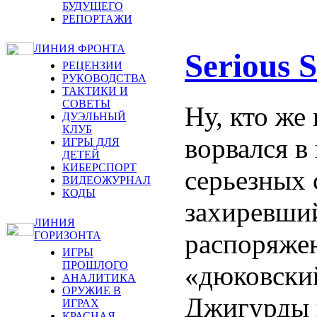
БУДУЩЕГО
РЕПОРТАЖИ
ЛИНИЯ ФРОНТА
Serious 
РЕЦЕНЗИИ
РУКОВОДСТВА
ТАКТИКИ И
СОВЕТЫ
Ну, кто же
ДУЭЛЬНЫЙ
КЛУБ
ворвался в
ИГРЫ ДЛЯ
ДЕТЕЙ
КИБЕРСПОРТ
серьезных 
ВИДЕОЖУРНАЛ
КОДЫ
захиревший
ЛИНИЯ
распоряже
ГОРИЗОНТА
ИГРЫ
ПРОШЛОГО
«дюковски
АНАЛИТИКА
ОРУЖИЕ В
Джигурды 
ИГРАХ
КРАСНАЯ